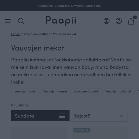
Suunniteltu Suomessa. Ommeltu Suomessa.
0
Lapset
/
Vauvojen vaatteet
/
Vauvojen mekot
Vauvojen mekot
Paapiin kotimaiset Mekkobodyt valloittavat! Vaate on
melkein kuin tavallinen vauvan body, mutta bodyssa
on mekko-osa. Luomutrikoo on turvallinen herkällekin
iholle!
Vauvojen bodyt
Vauvojen housut
Vauvojen haalarit
Vauvojen unipussit
6 tuotetta
Suodata
BESTSELLER