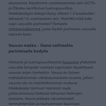
elastaania. Käytämme vaatteissamme vain GOTS-
ja Ökotex-sertifioitua luomupuuvillaa.
Mekkobodyjen kokoja löytyy alkaen 1-2 kuukauden
ikäisestä 1,5-vuotiaaseen asti. Mietitkö mikä koko
sopii vauvalle parhaiten? Tarkasta
mittataulukkomme
, josta löydät parhaiten vauvalle
sopivan koon.
Vauvan mekko - ihana vaihtoehto
perinteiselle bodylle
Mekosta ja luomupuuvillaisista
housuista
yhdistelet
vauvalle lempeät vaatteet sopimaan täydellisesti
vauvan arjen ilonhetkiin. Vauva on iloinen
mahdollisimman vähäsaumaisista asuista, jolloin
vauvan olo on mahdollisimman mukava.
Mekkobodyt toimivat mainiosti myös
juhlavammissa hetkissä liehuvien helmojen
ansiosta. Vauva pääsee vaivattomasti
temmeltämään ja touhuamaan kauniissa