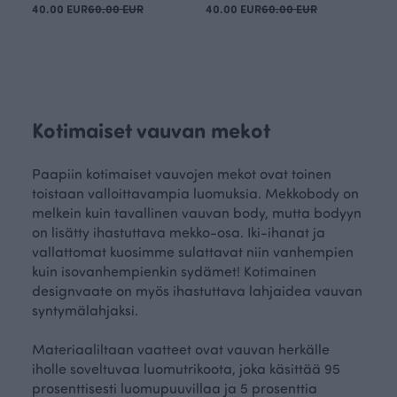
40.00 EUR
60.00 EUR
40.00 EUR
60.00 EUR
Kotimaiset vauvan mekot
Paapiin kotimaiset vauvojen mekot ovat toinen
toistaan valloittavampia luomuksia. Mekkobody on
melkein kuin tavallinen vauvan body, mutta bodyyn
on lisätty ihastuttava mekko-osa. Iki-ihanat ja
vallattomat kuosimme sulattavat niin vanhempien
kuin isovanhempienkin sydämet! Kotimainen
designvaate on myös ihastuttava lahjaidea vauvan
syntymälahjaksi.
Materiaaliltaan vaatteet ovat vauvan herkälle
iholle soveltuvaa luomutrikoota, joka käsittää 95
prosenttisesti luomupuuvillaa ja 5 prosenttia