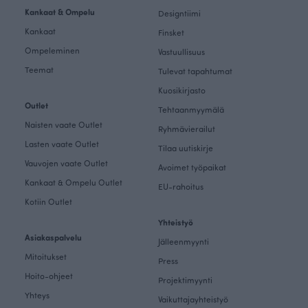
Kankaat & Ompelu
Designtiimi
Kankaat
Finsket
Ompeleminen
Vastuullisuus
Teemat
Tulevat tapahtumat
Kuosikirjasto
Outlet
Tehtaanmyymälä
Naisten vaate Outlet
Ryhmävierailut
Lasten vaate Outlet
Tilaa uutiskirje
Vauvojen vaate Outlet
Avoimet työpaikat
Kankaat & Ompelu Outlet
EU-rahoitus
Kotiin Outlet
Yhteistyö
Asiakaspalvelu
Jälleenmyynti
Mitoitukset
Press
Hoito-ohjeet
Projektimyynti
Yhteys
Vaikuttajayhteistyö