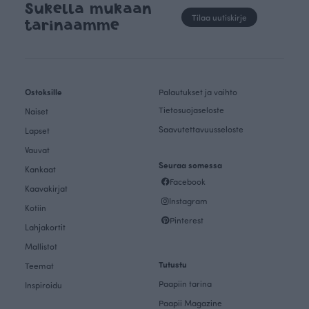
Sukella mukaan
Tilaa uutiskirje
tarinaamme
Ostoksille
Palautukset ja vaihto
Tietosuojaseloste
Naiset
Saavutettavuusseloste
Lapset
Vauvat
Seuraa somessa
Kankaat
Facebook
Kaavakirjat
Instagram
Kotiin
Pinterest
Lahjakortit
Mallistot
Tutustu
Teemat
Paapiin tarina
Inspiroidu
Paapii Magazine