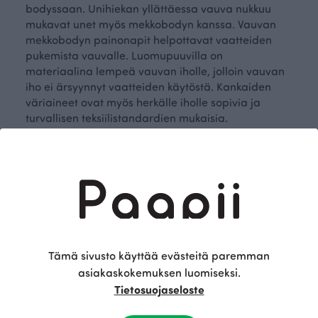
bodyssaan. Unihiekan yllättäessa vauva nukkuu
mukavat unet myös mekkobodyn kanssa. Vauvan
mekkobodyn painonapit helpottavat vaatteiden
pukemista vauvalle. Luomupuuvilla on
materiaalina lempeä vauvan iholle, jolloin vauvan
iho ei ärsyynnyt vaatteiden käytöstä. Kankaiden
väriaineet ovat myös herkälle iholle sopivia ja
turvallisen teksiilistandardien mukaisia.
Mekkobodyn kaverina unihetkiin sopii vallan
mainiosti trikoosta tehdyt
unipussi
sekä
trikoopeitto
.
Vastuullisesti tuotetut mekkobodyt
Paapiin ihanan värikkäät, hauskat sekä vallattomat
kuosit sopivat kaikille vauvoille. Mikä onkaan
Tämä sivusto käyttää evästeitä paremman
ihanampaa kuin tietää, että vauvasi vaate on
asiakaskokemuksen luomiseksi.
valmistettu vastuullisesti Suomessa, Paapiin
Tietosuojaseloste
omassa ompelimossa Kokkolassa. Kun tilaat
Paapiin tuotteita, voit olla varma, että ne ovat