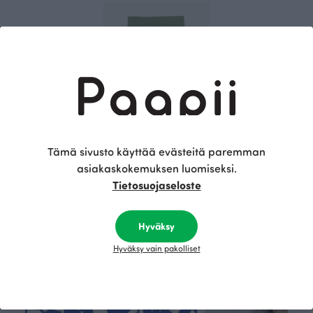
Tämä sivusto käyttää evästeitä paremman
BABY LEGGINS, neva
asiakaskokemuksen luomiseksi.
Vihreä
26.00 EUR
Tietosuojaseloste
Hyväksy
Tämä on Paapii
Hyväksy vain pakolliset