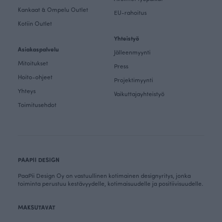
Kankaat & Ompelu Outlet
EU-rahoitus
Kotiin Outlet
Yhteistyö
Asiakaspalvelu
Jälleenmyynti
Mitoitukset
Press
Hoito-ohjeet
Projektimyynti
Yhteys
Vaikuttajayhteistyö
Toimitusehdot
PAAPII DESIGN
PaaPii Design Oy on vastuullinen kotimainen designyritys, jonka
toiminta perustuu kestävyydelle, kotimaisuudelle ja positiivisuudelle.
MAKSUTAVAT