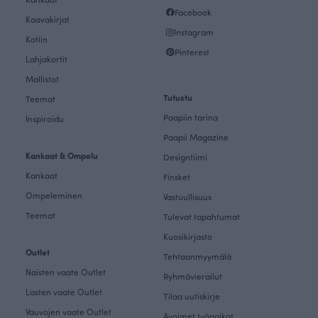
Facebook
Kaavakirjat
Instagram
Kotiin
Pinterest
Lahjakortit
Mallistot
Tutustu
Teemat
Paapiin tarina
Inspiroidu
Paapii Magazine
Kankaat & Ompelu
Designtiimi
Kankaat
Finsket
Ompeleminen
Vastuullisuus
Teemat
Tulevat tapahtumat
Kuosikirjasto
Outlet
Tehtaanmyymälä
Naisten vaate Outlet
Ryhmävierailut
Lasten vaate Outlet
Tilaa uutiskirje
Vauvojen vaate Outlet
Avoimet työpaikat