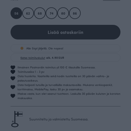
56
62
68
74
80
86
Lisää ostoskoriin
Alle 5kpl jäljellä. Ole nopea!
Katso toimituskulut
alk. 4.90 EUR
Ilmainen Postnordin toimitus yli 100 € tilauksille Suomessa.
Toimitusaika 1 - 3 pv
Osta huoletta. Vaatteilla sekä kodin tuotteilla on 30 päivän vaihto- ja
palautusoikeus.
Osta helposti tutuilla ja turvallisilla maksutavoilla. Mukana verkkopankit,
korttimaksu, MobilePay, lasku 30 pv ja osamaksu.
Maksa vasta, kun olet saanut tuotteen. Laskulla 30 päivän kuluton ja koroton
maksuaika.
Suunniteltu ja valmistettu Suomessa.