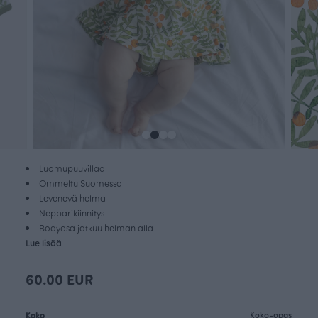
Luomupuuvillaa
Ommeltu Suomessa
Levenevä helma
Nepparikiinnitys
Bodyosa jatkuu helman alla
Lue lisää
60.00 EUR
Koko
Koko-opas