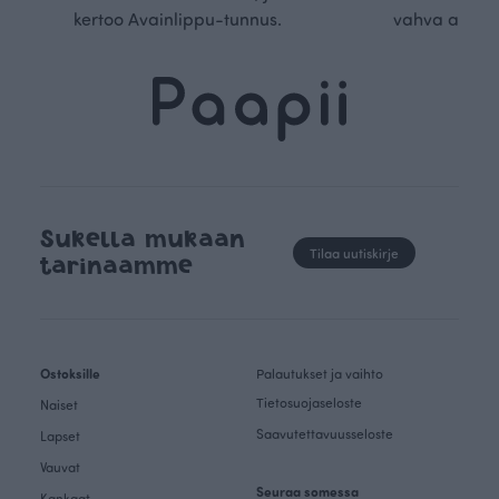
kertoo Avainlippu-tunnus.
vahva arvop
Sukella mukaan
Tilaa uutiskirje
tarinaamme
Ostoksille
Palautukset ja vaihto
Tietosuojaseloste
Naiset
Saavutettavuusseloste
Lapset
Vauvat
Seuraa somessa
Kankaat