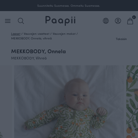
itus yli 100 € tilauksille Suomessa.
Suunniteltu Suom
0
Lapset
/
Vauvojen vaatteet
/
Vauvojen mekot
/
MEKKOBODY, Onnela, vihreä
Takaisin
MEKKOBODY, Onnela
MEKKOBODY, Vihreä