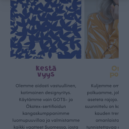
Kestä
Oma
vyys
polk
Olemme aidosti vastuullinen,
Kuljemme omaa, v
kotimainen designyritys.
polkuamme, jolla lu
Käytämme vain GOTS- ja
aseteta rajoja. Mei
Ökotex-sertifioidun
suunnittelu on kaikk
kangaskumppanimme
kauden trendejä
luomupuuvillaa ja valmistamme
omanlaista, aja
kaikki vaatteet Suomessa, josta
tunnistettavaa desig