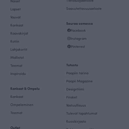
Tietosuojaseloste
Naiset
Saavutettavuusseloste
Lapset
Vauvat
Seuraa somessa
Kankaat
Facebook
Kaavakirjat
Instagram
Kotiin
Pinterest
Lahjakortit
Mallistot
Tutustu
Teemat
Paapiin tarina
Inspiroidu
Paapii Magazine
Kankaat & Ompelu
Designtiimi
Kankaat
Finsket
Ompeleminen
Vastuullisuus
Teemat
Tulevat tapahtumat
Kuosikirjasto
Outlet