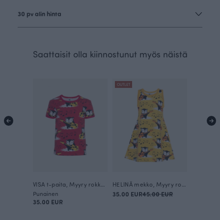
30 pv alin hinta
Saattaisit olla kiinnostunut myös näistä
OUTLET
VISA t-paita, Myyry rokkaa
HELINÄ mekko, Myyry rokkaa
Punainen
35.00 EUR
45.00 EUR
35.00 EUR