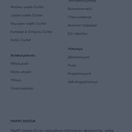
Tehtaanmyymälä
Naisten vaate Outlet
Ryhmävierailut
Lasten vaate Outlet
Tilaa uutiskirje
Vauvojen vaate Outlet
Avoimet työpaikat
Kankaat & Ompelu Outlet
EU-rahoitus
Kotiin Outlet
Yhteistyö
Asiakaspalvelu
Jälleenmyynti
Mitoitukset
Press
Hoito-ohjeet
Projektimyynti
Yhteys
Vaikuttajayhteistyö
Toimitusehdot
PAAPII DESIGN
PaaPii Design Oy on vastuullinen kotimainen designyritys, jonka