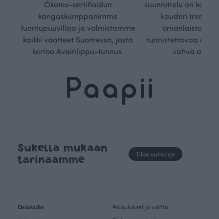
Ökotex-sertifioidun
suunnittelu on kaikk
kangaskumppanimme
kauden trendejä
luomupuuvillaa ja valmistamme
omanlaista, aja
kaikki vaatteet Suomessa, josta
tunnistettavaa desig
kertoo Avainlippu-tunnus.
vahva arvop
Sukella mukaan
Tilaa uutiskirje
tarinaamme
Ostoksille
Palautukset ja vaihto