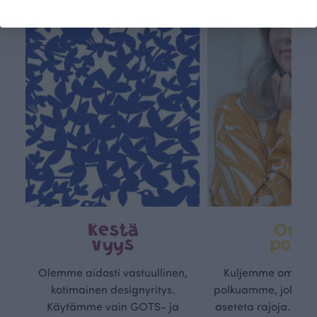
Kestä
Oma
vyys
polk
Olemme aidosti vastuullinen,
Kuljemme omaa, v
kotimainen designyritys.
polkuamme, jolla lu
Käytämme vain GOTS- ja
aseteta rajoja. Mei