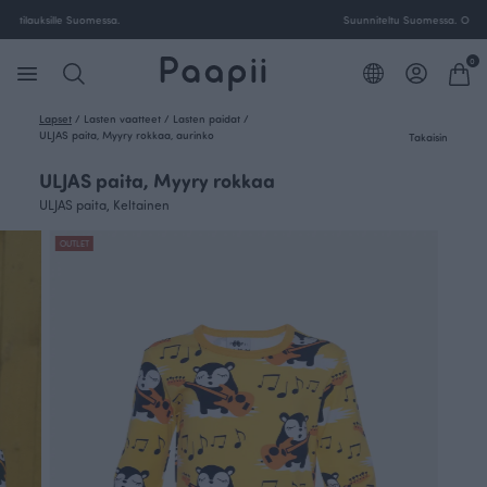
Ilmainen toimitus yli 100 € tilauksille Suomessa.
0
Lapset
/
Lasten vaatteet
/
Lasten paidat
/
ULJAS paita, Myyry rokkaa, aurinko
Takaisin
ULJAS paita, Myyry rokkaa
ULJAS paita, Keltainen
OUTLET