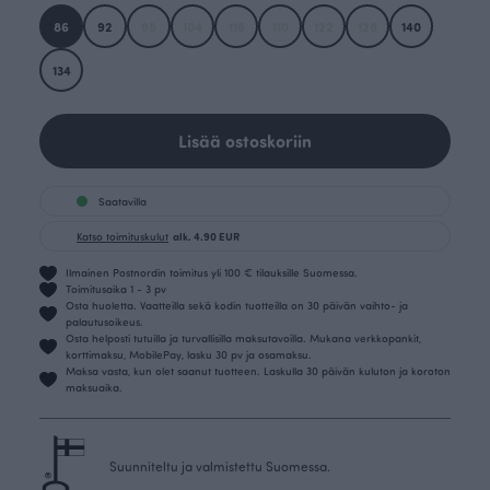
86
92
98
104
116
110
122
128
140
134
Lisää ostoskoriin
Saatavilla
Katso toimituskulut
alk. 4.90 EUR
Ilmainen Postnordin toimitus yli 100 € tilauksille Suomessa.
Toimitusaika 1 - 3 pv
Osta huoletta. Vaatteilla sekä kodin tuotteilla on 30 päivän vaihto- ja
palautusoikeus.
Osta helposti tutuilla ja turvallisilla maksutavoilla. Mukana verkkopankit,
korttimaksu, MobilePay, lasku 30 pv ja osamaksu.
Maksa vasta, kun olet saanut tuotteen. Laskulla 30 päivän kuluton ja koroton
maksuaika.
Suunniteltu ja valmistettu Suomessa.