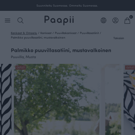
Ilmainen toimitus yli 100 € tilauksille Suomessa.
0
Kankaat & Ompelu
/
Kankaat
/
Puuvillakankaat
/
Puuvillasatiinit
/
Palmikko puuvillasatiini, mustavalkoinen
Takaisin
Palmikko puuvillasatiini, mustavalkoinen
Puuvilla, Musta
OUTLET
OUTLET