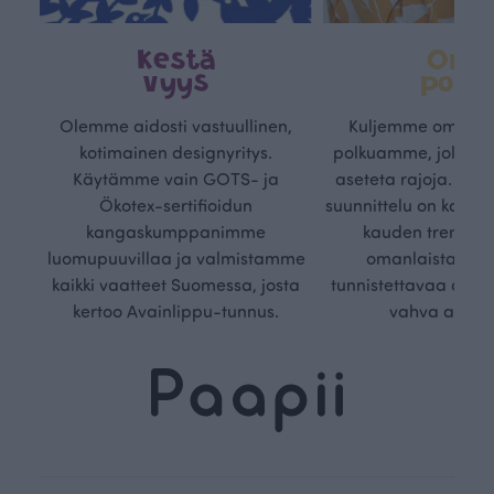
Kestä
Oma
vyys
polk
Olemme aidosti vastuullinen,
Kuljemme omaa, v
kotimainen designyritys.
polkuamme, jolla lu
Käytämme vain GOTS- ja
aseteta rajoja. Mei
Ökotex-sertifioidun
suunnittelu on kaikk
kangaskumppanimme
kauden trendejä
luomupuuvillaa ja valmistamme
omanlaista, aja
kaikki vaatteet Suomessa, josta
tunnistettavaa desig
kertoo Avainlippu-tunnus.
vahva arvop