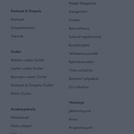
Paapii Magazine
Kankaat & Ompelu
Designtiimi
Kankaat
Finsket
Ompeleminen
Vastuullisuus
Teemat
Tulevat tapahtumat
Kuosikirjasto
Outlet
Tehtaanmyymälä
Naisten vaate Outlet
Ryhmävierailut
Lasten vaate Outlet
Tilaa uutiskirje
Vauvojen vaate Outlet
Avoimet työpaikat
Kankaat & Ompelu Outlet
EU-rahoitus
Kotiin Outlet
Yhteistyö
Asiakaspalvelu
Jälleenmyynti
Mitoitukset
Press
Hoito-ohjeet
Projektimyynti
Yhteys