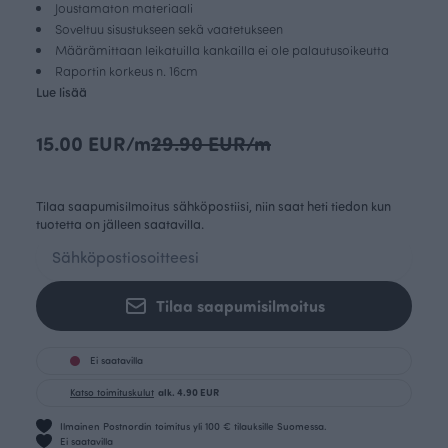
Joustamaton materiaali
Soveltuu sisustukseen sekä vaatetukseen
Määrämittaan leikatuilla kankailla ei ole palautusoikeutta
Raportin korkeus n. 16cm
Lue lisää
15.00 EUR/m
29.90 EUR/m
Tilaa saapumisilmoitus sähköpostiisi, niin saat heti tiedon kun
tuotetta on jälleen saatavilla.
Tilaa saapumisilmoitus
Ei saatavilla
Katso toimituskulut
alk. 4.90 EUR
Ilmainen Postnordin toimitus yli 100 € tilauksille Suomessa.
Ei saatavilla