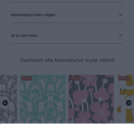
Materiaali ja hoito-ohjeet
30 pv alin hinta
Saattaisit olla kiinnostunut myös näistä
OUTLET
OUTLET
OUTLET