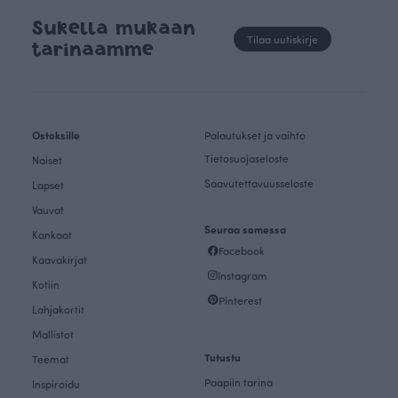
Sukella mukaan
Tilaa uutiskirje
tarinaamme
Ostoksille
Palautukset ja vaihto
Tietosuojaseloste
Naiset
Saavutettavuusseloste
Lapset
Vauvat
Seuraa somessa
Kankaat
Facebook
Kaavakirjat
Instagram
Kotiin
Pinterest
Lahjakortit
Mallistot
Tutustu
Teemat
Paapiin tarina
Inspiroidu