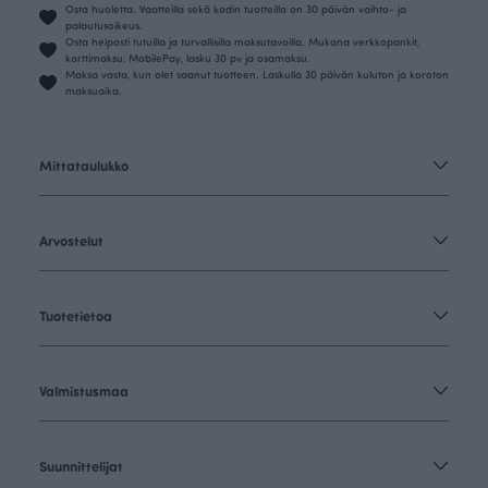
Osta huoletta. Vaatteilla sekä kodin tuotteilla on 30 päivän vaihto- ja
palautusoikeus.
Osta helposti tutuilla ja turvallisilla maksutavoilla. Mukana verkkopankit,
korttimaksu, MobilePay, lasku 30 pv ja osamaksu.
Maksa vasta, kun olet saanut tuotteen. Laskulla 30 päivän kuluton ja koroton
maksuaika.
Mittataulukko
Arvostelut
Tuotetietoa
Valmistusmaa
Suunnittelijat