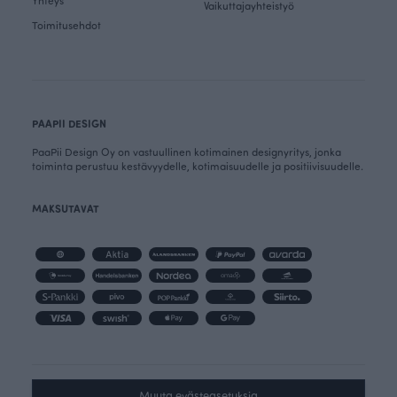
Vaikuttajayhteistyö
Toimitusehdot
PAAPII DESIGN
PaaPii Design Oy on vastuullinen kotimainen designyritys, jonka
toiminta perustuu kestävyydelle, kotimaisuudelle ja positiivisuudelle.
MAKSUTAVAT
Muuta evästeasetuksia