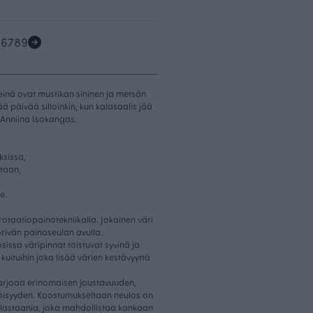
5
6
7
8
9
reinä ovat mustikan sininen ja metsän
ä päivää silloinkin, kun kalasaalis jää
le Anniina Isokangas.
ksissa,
otaan,
e.
rotaatiopainotekniikalla. Jokainen väri
örivän painoseulan avulla.
issa väripinnat toistuvat syvinä ja
kuituihin joka lisää värien kestävyyttä
tarjoaa erinomaisen joustavuuden,
öisyyden. Koostumukseltaan neulos on
elastaania, joka mahdollistaa kankaan