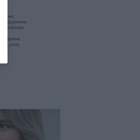
ullinen,
itys. Käytämme
-sertifioidun
me
valmistamme
essa, josta
nnus.