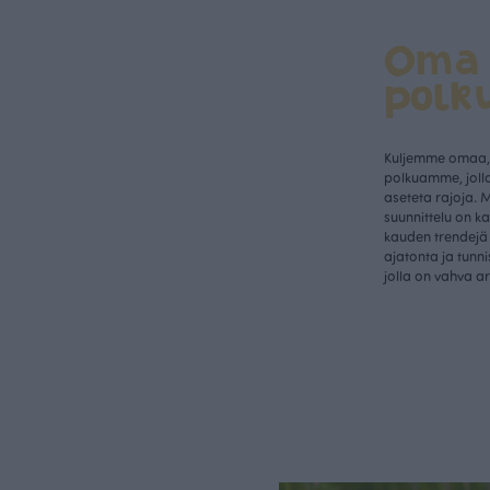
Oma
polk
Kuljemme omaa, 
polkuamme, jolla
aseteta rajoja. 
suunnittelu on k
kauden trendejä 
ajatonta ja tunn
jolla on vahva a