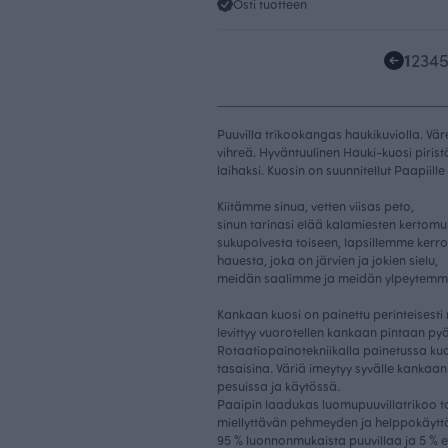
Osti tuotteen
1
2
3
4
Puuvilla trikookangas haukikuviolla. Vä
vihreä. Hyväntuulinen Hauki-kuosi piristä
laihaksi. Kuosin on suunnitellut Paapiil
Kiitämme sinua, vetten viisas peto,
sinun tarinasi elää kalamiesten kertomu
sukupolvesta toiseen, lapsillemme kerr
hauesta, joka on järvien ja jokien sielu,
meidän saalimme ja meidän ylpeytemm
Kankaan kuosi on painettu perinteisesti 
levittyy vuorotellen kankaan pintaan py
Rotaatiopainotekniikalla painetussa kuos
tasaisina. Väriä imeytyy syvälle kankaan 
pesuissa ja käytössä.
Paaipin laadukas luomupuuvillatrikoo 
miellyttävän pehmeyden ja helppokäytt
95 % luonnonmukaista puuvillaa ja 5 % 