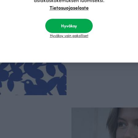
asiakaskokemuksen luomiseksi.
Tietosuojaseloste
Olemme aidosti vastu
kotimainen designyr
Hyväksy
vain GOTS- ja Ökotex
kangaskumppanim
Hyväksy vain pakolliset
luomupuuvillaa ja 
kaikki vaatteet Suom
kertoo Avainlippu-tu