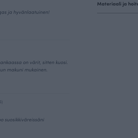
Materiaali ja hoit
gas ja hyvänlaatuinen!
ankaassa on värit, sitten kuosi.
un makuni mukainen.
6)
o suosikkiväreissäni