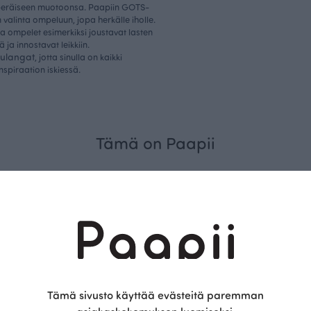
uperäiseen muotoonsa. Paapiin GOTS-
n valinta ompeluun, jopa herkälle iholle.
a ompelet esimerkiksi joustavat lasten
 ja innostavat leikkiin.
ulangat
, jotta sinulla on kaikki
nspiraation iskiessä.
Tämä on Paapii
Kestä
Tämä sivusto käyttää evästeitä paremman
vyys