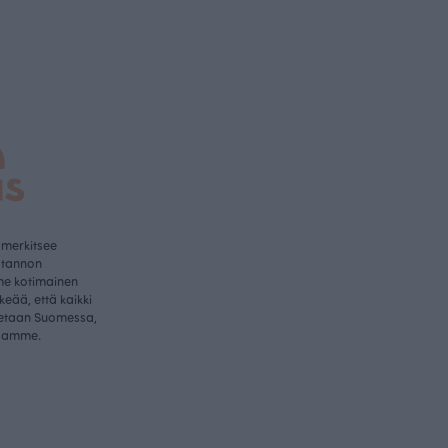
a
us
 merkitsee
otannon
me kotimainen
rkeää, että kaikki
etaan Suomessa,
samme.