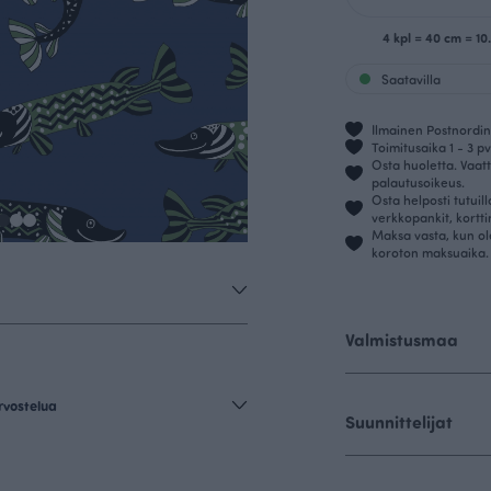
4 kpl = 40 cm = 1
Saatavilla
Ilmainen Postnordin 
Toimitusaika 1 - 3 pv
Osta huoletta. Vaatt
palautusoikeus.
Osta helposti tutuil
verkkopankit, kortt
Maksa vasta, kun ol
koroton maksuaika.
Valmistusmaa
rvostelua
Suunnittelijat