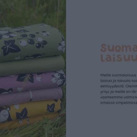
Suom
laisu
Meille suomalaisuus
laatua ja takuuta tu
eettisyydestä. Olem
yritys ja meille on tä
vaatteemme valmist
omassa ompelimos