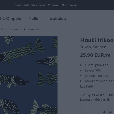
Ilmainen toimitus yli 100 € tilauksille Suomessa.
t & Ompelu
Kotiin
Inspiroidu
uki trikoo, mustikka - metsä
Hauki trikoo
Trikoo, Sininen
25.90 EUR/m
Luomupuuvillaa
Leveys 160cm
Joustava neulos
Määrämittaan leikat
Lue lisää
Tilausyksikkö 1kpl = 10
kappalemääräksi 5.
kpl