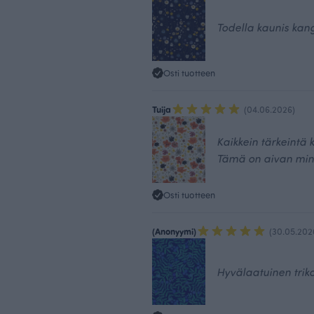
Todella kaunis kan
Osti tuotteen
Tuija
(04.06.2026)
Kaikkein tärkeintä k
Tämä on aivan min
Osti tuotteen
(Anonyymi)
(30.05.202
Hyvälaatuinen triko