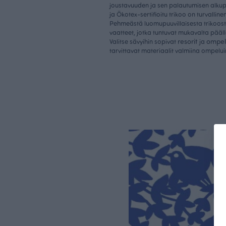
joustavuuden ja sen palautumisen alk
ja Ökotex-sertifioitu trikoo on turvalline
Pehmeästä luomupuuvillaisesta trikoost
vaatteet, jotka tuntuvat mukavalta päällä
resorit
ompel
Valitse sävyihin sopivat
ja
tarvittavat materiaalit valmiina ompelui