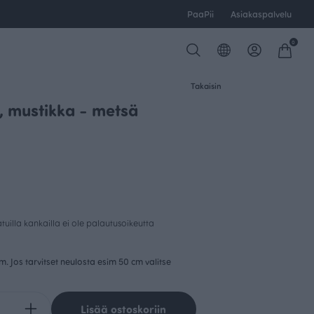
PaaPii
Asiakaspalvelu
0
Takaisin
, mustikka - metsä
uilla kankailla ei ole palautusoikeutta
cm. Jos tarvitset neulosta esim 50 cm valitse
Lisää ostoskoriin