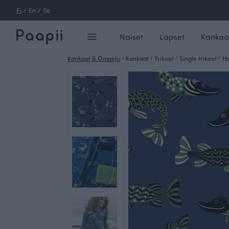
Fi
/
En
/
Se
Naiset
Lapset
Kankaa
Kankaat & Ompelu
/
Kankaat
/
Trikoot
/
Single trikoot
/
Ha