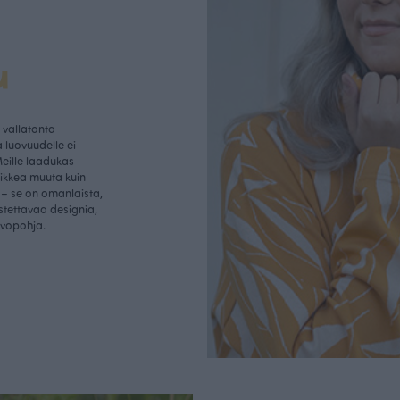
u
vallatonta
 luovuudelle ei
Meille laadukas
aikkea muuta kuin
– se on omanlaista,
istettavaa designia,
rvopohja.