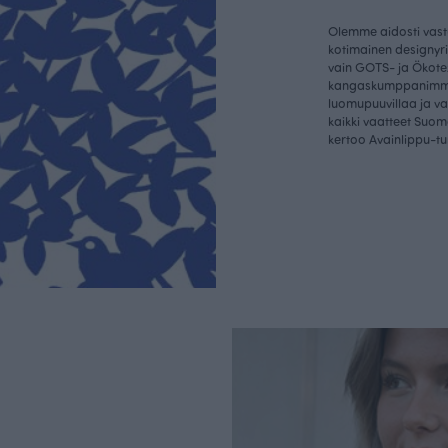
Olemme aidosti vastu
kotimainen designyr
vain GOTS- ja Ökotex
kangaskumppanim
luomupuuvillaa ja 
kaikki vaatteet Suom
kertoo Avainlippu-tu