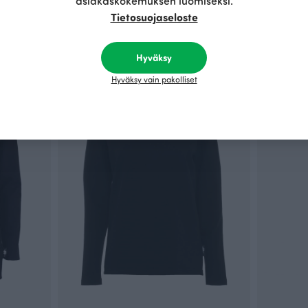
asiakaskokemuksen luomiseksi.
Tietosuojaseloste
Täydennä asukokonaisuus näillä tuotteilla
Hyväksy
OUTLET
Hyväksy vain pakolliset