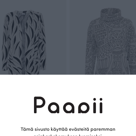
etakki, Flow
PALO neulepaita, Rukinlapa
Valkoinen
R
175.00 EUR
Tämä sivusto käyttää evästeitä paremman