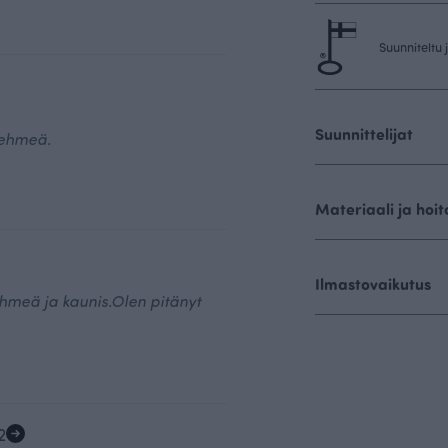
Suunniteltu
Suunnittelijat
pehmeä.
Materiaali ja hoit
Ilmastovaikutus
ehmeä ja kaunis.Olen pitänyt
2