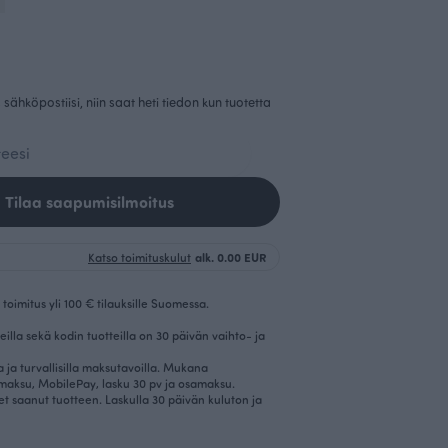
sähköpostiisi, niin saat heti tiedon kun tuotetta
Tilaa saapumisilmoitus
Katso toimituskulut
alk. 0.00 EUR
toimitus yli 100 € tilauksille Suomessa.
eilla sekä kodin tuotteilla on 30 päivän vaihto- ja
la ja turvallisilla maksutavoilla. Mukana
imaksu, MobilePay, lasku 30 pv ja osamaksu.
et saanut tuotteen. Laskulla 30 päivän kuluton ja