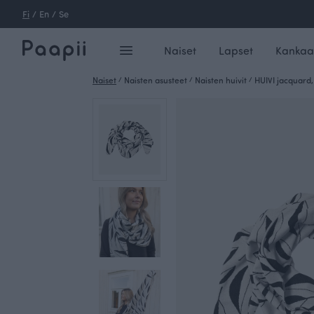
Fi
/
En
/
Se
Naiset
Lapset
Kankaa
Naiset
/
Naisten asusteet
/
Naisten huivit
/
HUIVI jacquard