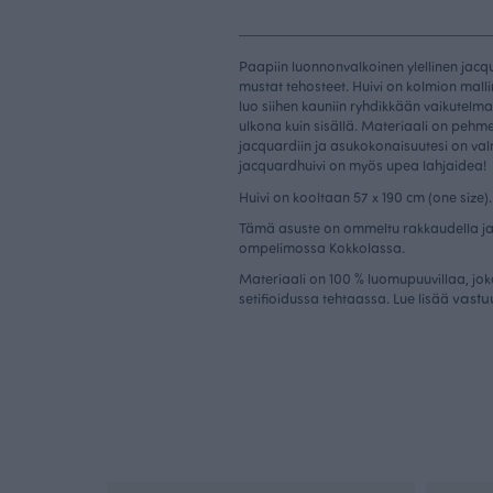
Paapiin luonnonvalkoinen ylellinen jacq
mustat tehosteet. Huivi on kolmion mall
luo siihen kauniin ryhdikkään vaikutelman
ulkona kuin sisällä. Materiaali on peh
jacquardiin ja asukokonaisuutesi on valm
jacquardhuivi on myös upea lahjaidea!
Huivi on kooltaan 57 x 190 cm (one size)
Tämä asuste on ommeltu rakkaudella ja
ompelimossa Kokkolassa.
Materiaali on 100 % luomupuuvillaa, jok
vastu
setifioidussa tehtaassa. Lue lisää