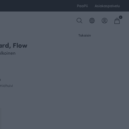
PaaPii
Asiakaspalvelu
0
Takaisin
ard, Flow
alkoinen
a
miohuivi