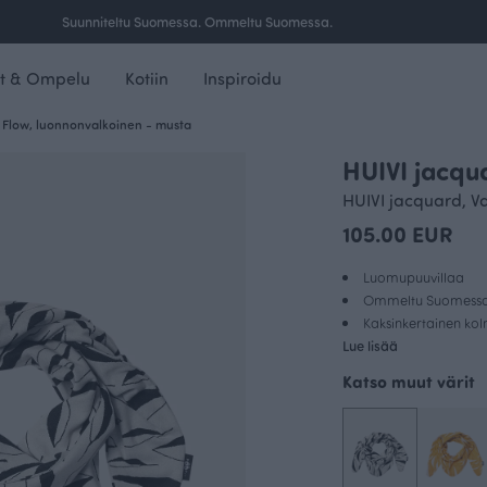
Ilmainen toimitus yli 100 € tilauksille Suomessa.
t & Ompelu
Kotiin
Inspiroidu
, Flow, luonnonvalkoinen - musta
HUIVI jacqu
HUIVI jacquard, V
105.00 EUR
Luomupuuvillaa
Ommeltu Suomess
Kaksinkertainen kol
Lue lisää
Katso muut värit