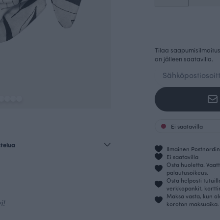
Tilaa saapumisilmoitus 
on jälleen saatavilla.
Ei saatavilla
stelua
Ilmainen Postnordin 
Ei saatavilla
Osta huoletta. Vaatt
palautusoikeus.
Osta helposti tutuil
verkkopankit, kortt
Maksa vasta, kun ol
i!
koroton maksuaika.