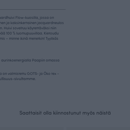
uardhuivi Flow-kuosilla, jossa on
inen ja kaksinkertainen jacquardneulos
. Huivi soveltuu käytettäväksi niin
meää 100 % luomupuuvillaa. Kietoudu
is – minne ikinä menetkin! Tyylikäs
.
 aurinkoenergialla Paapiin omassa
a on valmistettu GOTS- ja Öko tex -
ullisuus-sivultamme
.
Saattaisit olla kiinnostunut myös näistä