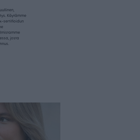
ullinen,
itys. Käytämme
-sertifioidun
me
valmistamme
essa, josta
nnus.