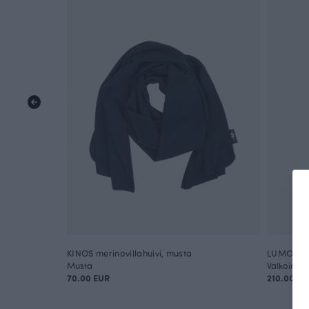
KINOS merinovillahuivi, musta
LUMO neul
Musta
Valkoinen
70.00 EUR
210.00 EU