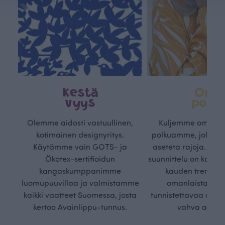
Kestä
Oma
vyys
polk
Olemme aidosti vastuullinen,
Kuljemme omaa, v
kotimainen designyritys.
polkuamme, jolla lu
Käytämme vain GOTS- ja
aseteta rajoja. Mei
Ökotex-sertifioidun
suunnittelu on kaikk
kangaskumppanimme
kauden trendejä
luomupuuvillaa ja valmistamme
omanlaista, aja
kaikki vaatteet Suomessa, josta
tunnistettavaa desig
kertoo Avainlippu-tunnus.
vahva arvop