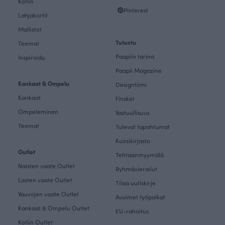
Kotiin
Pinterest
Lahjakortit
Mallistot
Tutustu
Teemat
Paapiin tarina
Inspiroidu
Paapii Magazine
Kankaat & Ompelu
Designtiimi
Kankaat
Finsket
Ompeleminen
Vastuullisuus
Teemat
Tulevat tapahtumat
Kuosikirjasto
Outlet
Tehtaanmyymälä
Naisten vaate Outlet
Ryhmävierailut
Lasten vaate Outlet
Tilaa uutiskirje
Vauvojen vaate Outlet
Avoimet työpaikat
Kankaat & Ompelu Outlet
EU-rahoitus
Kotiin Outlet