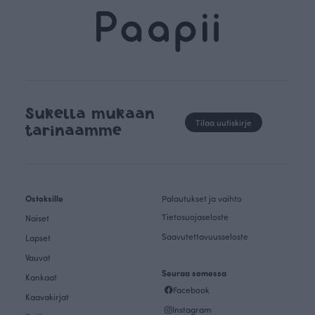
Sukella mukaan
Tilaa uutiskirje
tarinaamme
Ostoksille
Palautukset ja vaihto
Tietosuojaseloste
Naiset
Saavutettavuusseloste
Lapset
Vauvat
Seuraa somessa
Kankaat
Facebook
Kaavakirjat
Instagram