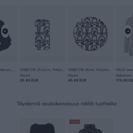
KINOS merinovillahuivi, musta
TARJOTIN 27x13cm, Pohjolan portti
TARJOTIN 35cm, Pohjolan portti
Musta
Musta
Valkoinen
29.00 EUR
45.00 EUR
175.00 E
Täydennä asukokonaisuus näillä tuotteilla
OUTLET