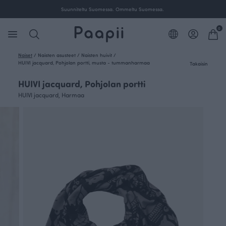
Suunniteltu Suomessa. Ommeltu Suomessa.
0
Naiset
/
Naisten asusteet
/
Naisten huivit
/
HUIVI jacquard, Pohjolan portti, musta - tummanharmaa
Takaisin
HUIVI jacquard, Pohjolan portti
HUIVI jacquard, Harmaa