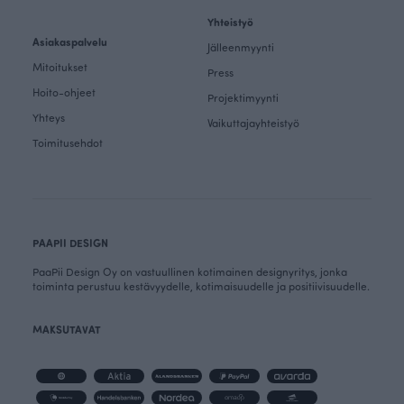
Yhteistyö
Asiakaspalvelu
Jälleenmyynti
Mitoitukset
Press
Hoito-ohjeet
Projektimyynti
Yhteys
Vaikuttajayhteistyö
Toimitusehdot
PAAPII DESIGN
PaaPii Design Oy on vastuullinen kotimainen designyritys, jonka
toiminta perustuu kestävyydelle, kotimaisuudelle ja positiivisuudelle.
MAKSUTAVAT