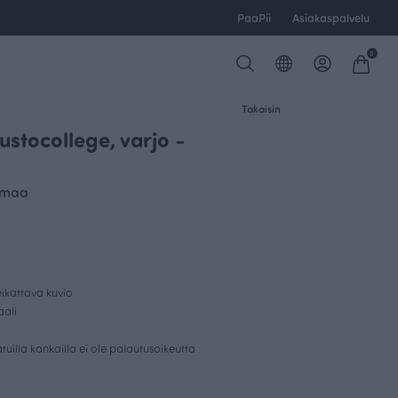
PaaPii
Asiakaspalvelu
0
Takaisin
ustocollege, varjo -
armaa
ikattava kuvio
aali
uilla kankailla ei ole palautusoikeutta