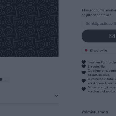
Tilaa saapumisilmoitus 
on jälleen saatavilla.
Ei saatavilla
Ilmainen Postnordin 
Ei saatavilla
Osta huoletta. Vaatt
palautusoikeus.
Osta helposti tutuil
verkkopankit, kortt
Maksa vasta, kun ol
koroton maksuaika.
Valmistusmaa