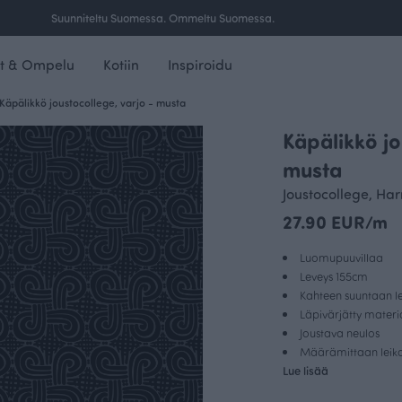
Ilmainen toimitus yli 100 € tilauksille Suomessa.
t & Ompelu
Kotiin
Inspiroidu
Käpälikkö joustocollege, varjo - musta
Käpälikkö jo
musta
Joustocollege, H
27.90 EUR/m
Luomupuuvillaa
Leveys 155cm
Kahteen suuntaan le
Läpivärjätty materi
Joustava neulos
Määrämittaan leikat
Lue lisää