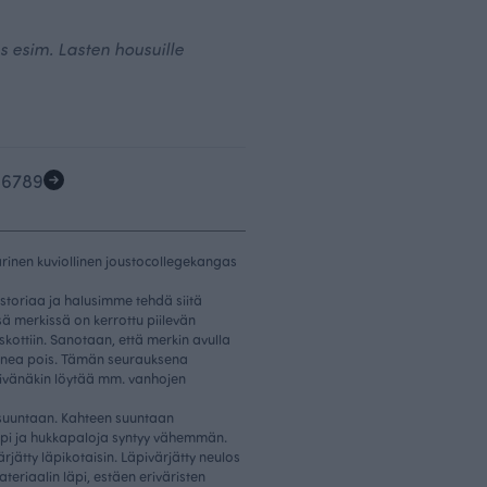
 esim. Lasten housuille
5
6
7
8
9
nen kuviollinen joustocollegekangas
storiaa ja halusimme tehdä siitä
ä merkissä on kerrottu piilevän
kottiin. Sanotaan, että merkin avulla
onnea pois. Tämän seurauksena
ivänäkin löytää mm. vanhojen
suuntaan. Kahteen suuntaan
pi ja hukkapaloja syntyy vähemmän.
rjätty läpikotaisin. Läpivärjätty neulos
ateriaalin läpi, estäen eriväristen