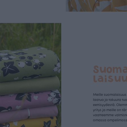
Suom
laisu
Meille suomalaisuus
laatua ja takuuta tu
eettisyydestä. Olem
yritys ja meille on tä
vaatteemme valmist
omassa ompelimos