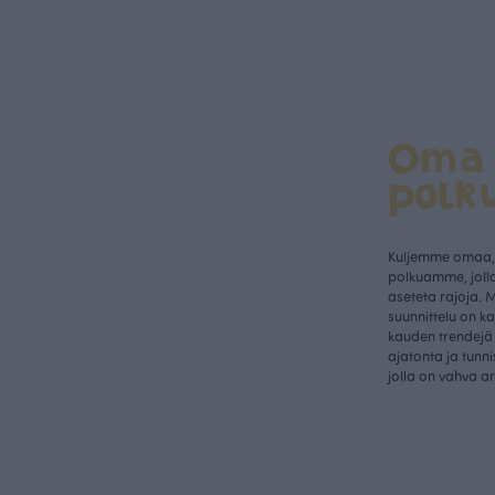
Oma
polk
Kuljemme omaa, 
polkuamme, jolla
aseteta rajoja. 
suunnittelu on k
kauden trendejä 
ajatonta ja tunn
jolla on vahva a