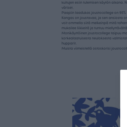
kuitujen esiin tulemisen käytön aikana. 
väriset.
Paapiin laadukas joustocollege on 95% 
Kangas on joustavaa, ja sen ansiosta 
voit ommella siitä melkeinpä mitä taha
mukailee liikkeitä ja tuntuu miellyttävält
Monikäyttöinen joustocollege taipuu mon
korkealaatuisesta neuloksesta valmistat 
hupparit.
Muista viimeistellä ostoskorisi joustocol