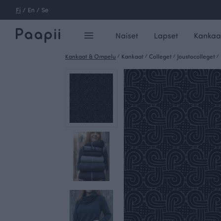
Fi
/
En
/
Se
Naiset
Lapset
Kankaa
Kankaat & Ompelu
/
Kankaat
/
Colleget
/
Joustocolleget
/