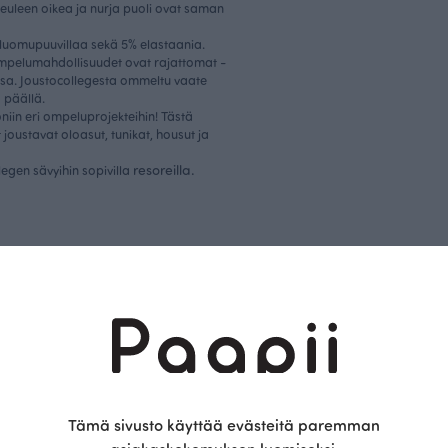
Neuleen oikea ja nurja puoli ovat saman
luomupuuvillaa sekä 5% elastaania.
ompelumahdollisuudet ovat rajattomat -
nsa. Joustocollegesta ommeltu vaate
ä päällä.
iin eri ompeluprojekteihin! Tästä
joustavat oloasut, tunikat, housut ja
resoreilla.
legen sävyihin sopivilla
Tämä on Paapii
Tämä sivusto käyttää evästeitä paremman