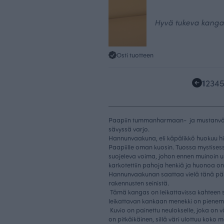
Hyvä tukeva kangas
Osti tuotteen
1
2
3
4
Paapiin tummanharmaan- ja mustanväri
sävyssä varjo.
Hannunvaakuna, eli käpälikkö huokuu hi
Paapiille oman kuosin. Tuossa mystisess
suojeleva voima, johon ennen muinoin us
karkotettiin pahoja henkiä ja huonoa 
Hannunvaakunan saattaa vielä tänä pä
rakennusten seinistä.
Tämä kangas on leikattavissa kahteen 
leikattavan kankaan menekki on pienem
Kuvio on painettu neulokselle, joka on vä
on pitkäikäinen, sillä väri ulottuu koko m