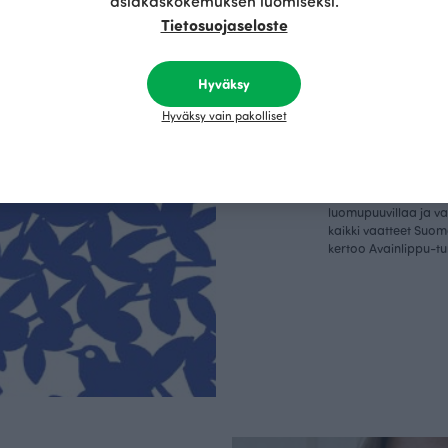
asiakaskokemuksen luomiseksi.
Tietosuojaseloste
Kestä
vyys
Hyväksy
Hyväksy vain pakolliset
Olemme aidosti vastu
kotimainen designyr
vain GOTS- ja Ökotex
kangaskumppanim
luomupuuvillaa ja 
kaikki vaatteet Suom
kertoo Avainlippu-tu