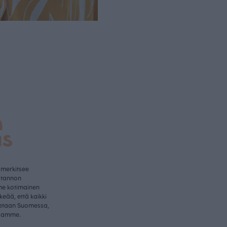
a
us
 merkitsee
otannon
me kotimainen
rkeää, että kaikki
etaan Suomessa,
samme.