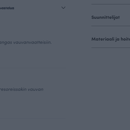
vostelua
Suunnittelijat
Materiaali ja hoit
angas vauvanvaatteisiin.
 resoreissakin vauvan