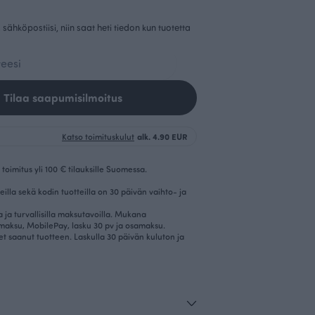
sähköpostiisi, niin saat heti tiedon kun tuotetta
Tilaa saapumisilmoitus
Katso toimituskulut
alk. 4.90 EUR
toimitus yli 100 € tilauksille Suomessa.
eilla sekä kodin tuotteilla on 30 päivän vaihto- ja
la ja turvallisilla maksutavoilla. Mukana
imaksu, MobilePay, lasku 30 pv ja osamaksu.
et saanut tuotteen. Laskulla 30 päivän kuluton ja