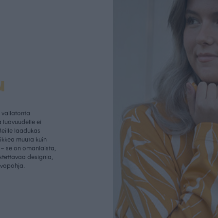
u
vallatonta
 luovuudelle ei
Meille laadukas
aikkea muuta kuin
– se on omanlaista,
istettavaa designia,
rvopohja.