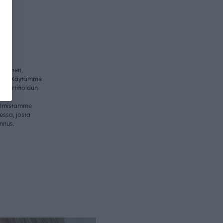
ullinen,
itys. Käytämme
-sertifioidun
me
valmistamme
essa, josta
nnus.