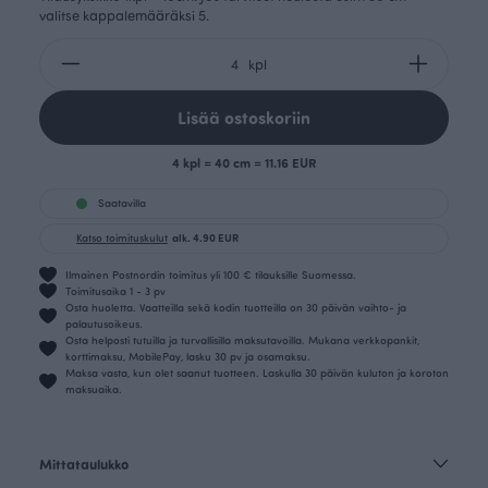
valitse kappalemääräksi 5.
kpl
Lisää ostoskoriin
4 kpl = 40 cm = 11.16 EUR
Saatavilla
Katso toimituskulut
alk. 4.90 EUR
Ilmainen Postnordin toimitus yli 100 € tilauksille Suomessa.
Toimitusaika 1 - 3 pv
Osta huoletta. Vaatteilla sekä kodin tuotteilla on 30 päivän vaihto- ja
palautusoikeus.
Osta helposti tutuilla ja turvallisilla maksutavoilla. Mukana verkkopankit,
korttimaksu, MobilePay, lasku 30 pv ja osamaksu.
Maksa vasta, kun olet saanut tuotteen. Laskulla 30 päivän kuluton ja koroton
maksuaika.
Mittataulukko