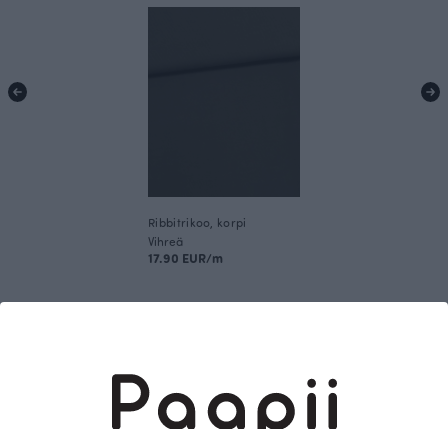
Ribbitrikoo, korpi
Vihreä
17.90 EUR/m
Tämä on Paapii