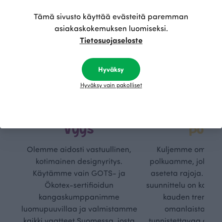
Tämä sivusto käyttää evästeitä paremman
asiakaskokemuksen luomiseksi.
Tietosuojaseloste
Hyväksy
Hyväksy vain pakolliset
Kestä
Oma
vyys
polk
Olemme aidosti vastuullinen,
Kuljemme omaa, v
kotimainen designyritys.
polkuamme, jolla lu
Käytämme vain GOTS- ja
aseteta rajoja. Mei
Ökotex-sertifioidun
suunnittelu on kaikk
kangaskumppanimme
kauden trendejä
luomupuuvillaa ja valmistamme
omanlaista, aja
kaikki vaatteet Suomessa, josta
tunnistettavaa desig