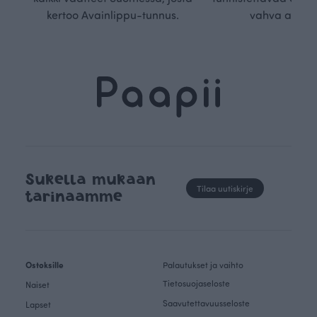
kertoo Avainlippu-tunnus.
vahva arvop
Sukella mukaan
Tilaa uutiskirje
tarinaamme
Ostoksille
Palautukset ja vaihto
Tietosuojaseloste
Naiset
Saavutettavuusseloste
Lapset