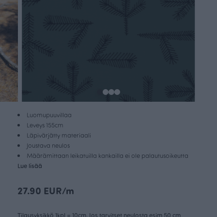
Luomupuuvillaa
Leveys 155cm
Läpivärjätty materiaali
Joustava neulos
Määrämittaan leikatuilla kankailla ei ole palautusoikeutta
Lue lisää
27.90 EUR/m
Tilausyksikkö 1kpl = 10cm. Jos tarvitset neulosta esim 50 cm