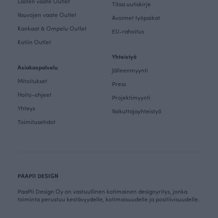
Lasten vaate Outlet
Tilaa uutiskirje
Vauvojen vaate Outlet
Avoimet työpaikat
Kankaat & Ompelu Outlet
EU-rahoitus
Kotiin Outlet
Yhteistyö
Asiakaspalvelu
Jälleenmyynti
Mitoitukset
Press
Hoito-ohjeet
Projektimyynti
Yhteys
Vaikuttajayhteistyö
Toimitusehdot
PAAPII DESIGN
PaaPii Design Oy on vastuullinen kotimainen designyritys, jonka
toiminta perustuu kestävyydelle, kotimaisuudelle ja positiivisuudelle.