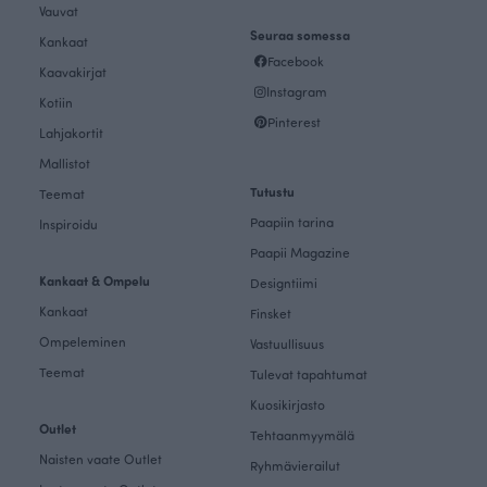
Vauvat
Seuraa somessa
Kankaat
Facebook
Kaavakirjat
Instagram
Kotiin
Pinterest
Lahjakortit
Mallistot
Tutustu
Teemat
Paapiin tarina
Inspiroidu
Paapii Magazine
Kankaat & Ompelu
Designtiimi
Kankaat
Finsket
Ompeleminen
Vastuullisuus
Teemat
Tulevat tapahtumat
Kuosikirjasto
Outlet
Tehtaanmyymälä
Naisten vaate Outlet
Ryhmävierailut