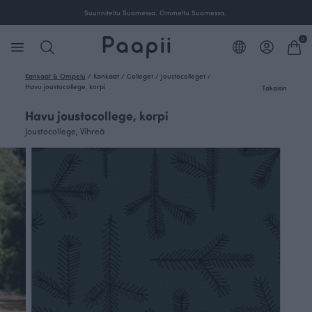
a.
Suunniteltu Suomessa. Ommeltu Suomessa.
0
Kankaat & Ompelu
/
Kankaat
/
Colleget
/
Joustocolleget
/
Havu joustocollege, korpi
Takaisin
Havu joustocollege, korpi
Joustocollege, Vihreä