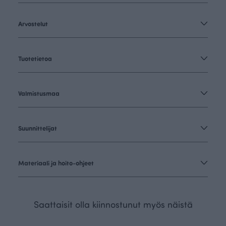
Arvostelut
Tuotetietoa
Valmistusmaa
Suunnittelijat
Materiaali ja hoito-ohjeet
Saattaisit olla kiinnostunut myös näistä