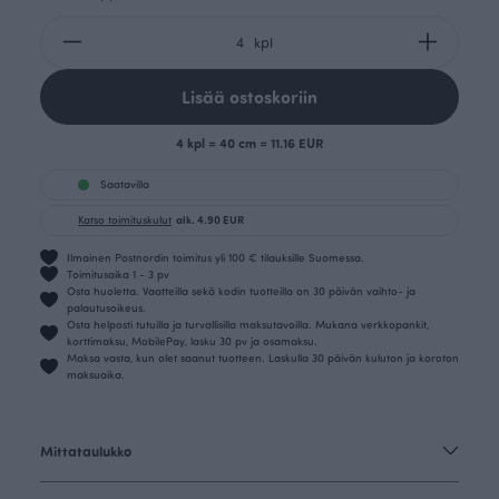
kpl
Lisää ostoskoriin
4 kpl = 40 cm = 11.16 EUR
Saatavilla
Katso toimituskulut
alk. 4.90 EUR
Ilmainen Postnordin toimitus yli 100 € tilauksille Suomessa.
Toimitusaika 1 - 3 pv
Osta huoletta. Vaatteilla sekä kodin tuotteilla on 30 päivän vaihto- ja
palautusoikeus.
Osta helposti tutuilla ja turvallisilla maksutavoilla. Mukana verkkopankit,
korttimaksu, MobilePay, lasku 30 pv ja osamaksu.
Maksa vasta, kun olet saanut tuotteen. Laskulla 30 päivän kuluton ja koroton
maksuaika.
Mittataulukko