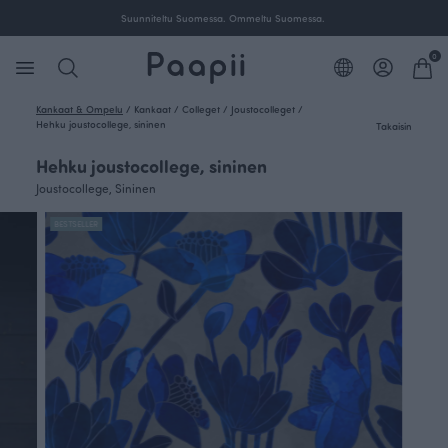
Suunniteltu Suomessa. Ommeltu Suomessa.
0
Kankaat & Ompelu
/
Kankaat
/
Colleget
/
Joustocolleget
/
Hehku joustocollege, sininen
Takaisin
Hehku joustocollege, sininen
Joustocollege, Sininen
BESTSELLER