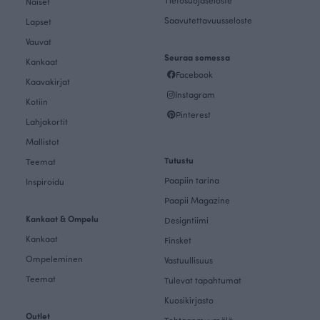
Tietosuojaseloste
Naiset
Saavutettavuusseloste
Lapset
Vauvat
Seuraa somessa
Kankaat
Facebook
Kaavakirjat
Instagram
Kotiin
Pinterest
Lahjakortit
Mallistot
Tutustu
Teemat
Paapiin tarina
Inspiroidu
Paapii Magazine
Kankaat & Ompelu
Designtiimi
Kankaat
Finsket
Ompeleminen
Vastuullisuus
Teemat
Tulevat tapahtumat
Kuosikirjasto
Outlet