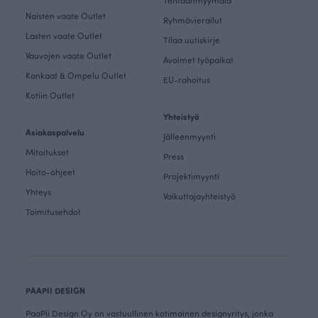
Tehtaanmyymälä
Naisten vaate Outlet
Ryhmävierailut
Lasten vaate Outlet
Tilaa uutiskirje
Vauvojen vaate Outlet
Avoimet työpaikat
Kankaat & Ompelu Outlet
EU-rahoitus
Kotiin Outlet
Yhteistyö
Asiakaspalvelu
Jälleenmyynti
Mitoitukset
Press
Hoito-ohjeet
Projektimyynti
Yhteys
Vaikuttajayhteistyö
Toimitusehdot
PAAPII DESIGN
PaaPii Design Oy on vastuullinen kotimainen designyritys, jonka