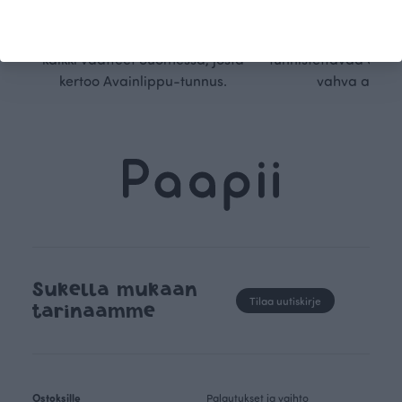
kangaskumppanimme
kauden trendejä
luomupuuvillaa ja valmistamme
omanlaista, aja
kaikki vaatteet Suomessa, josta
tunnistettavaa desig
kertoo Avainlippu-tunnus.
vahva arvop
Sukella mukaan
Tilaa uutiskirje
tarinaamme
Ostoksille
Palautukset ja vaihto