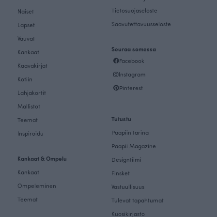
Tietosuojaseloste
Naiset
Saavutettavuusseloste
Lapset
Vauvat
Seuraa somessa
Kankaat
Facebook
Kaavakirjat
Instagram
Kotiin
Pinterest
Lahjakortit
Mallistot
Tutustu
Teemat
Paapiin tarina
Inspiroidu
Paapii Magazine
Kankaat & Ompelu
Designtiimi
Kankaat
Finsket
Ompeleminen
Vastuullisuus
Teemat
Tulevat tapahtumat
Kuosikirjasto