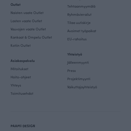
Outlet
Tehtaanmyymälä
Naisten vaate Outlet
Ryhmävierailut
Lasten vaate Outlet
Tilaa uutiskirje
Vauvojen vaate Outlet
Avoimet työpaikat
Kankaat & Ompelu Outlet
EU-rahoitus
Kotiin Outlet
Yhteistyö
Asiakaspalvelu
Jälleenmyynti
Mitoitukset
Press
Hoito-ohjeet
Projektimyynti
Yhteys
Vaikuttajayhteistyö
Toimitusehdot
PAAPII DESIGN