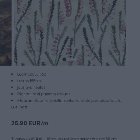
Luomupuuvillaa
Leveys 155cm
Joustava neulos
Digitaalisesti painettu kangas
Määrämittaan leikatuilla kankailla ei ole palautusoikeutta
Lue lisää
25.90 EUR/m
Tilausyksikkö 1kpl = 10cm. Jos tarvitset neulosta esim 50 cm