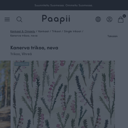
Suunniteltu Suomessa. Ommeltu Suomessa.
0
Kankaat & Ompelu
/
Kankaat
/
Trikoot
/
Single trikoot
/
Kanerva trikoo, neva
Takaisin
Kanerva trikoo, neva
Trikoo, Vihreä
BESTSELLER