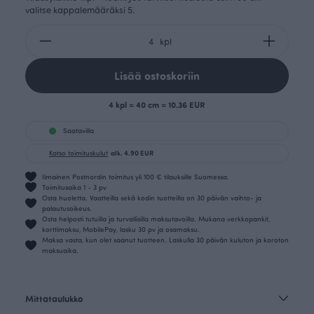
valitse kappalemääräksi 5.
kpl
Lisää ostoskoriin
4 kpl = 40 cm = 10.36 EUR
Saatavilla
Katso toimituskulut
alk. 4.90 EUR
Ilmainen Postnordin toimitus yli 100 € tilauksille Suomessa.
Toimitusaika 1 - 3 pv
Osta huoletta. Vaatteilla sekä kodin tuotteilla on 30 päivän vaihto- ja
palautusoikeus.
Osta helposti tutuilla ja turvallisilla maksutavoilla. Mukana verkkopankit,
korttimaksu, MobilePay, lasku 30 pv ja osamaksu.
Maksa vasta, kun olet saanut tuotteen. Laskulla 30 päivän kuluton ja koroton
maksuaika.
Mittataulukko