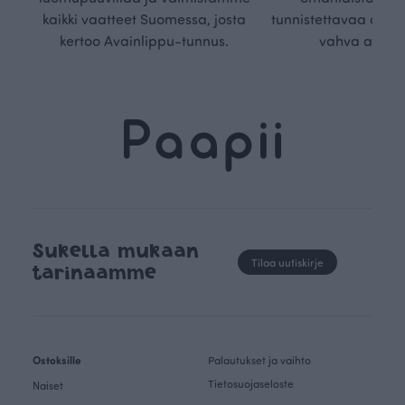
kaikki vaatteet Suomessa, josta
tunnistettavaa desig
kertoo Avainlippu-tunnus.
vahva arvop
Sukella mukaan
Tilaa uutiskirje
tarinaamme
Ostoksille
Palautukset ja vaihto
Tietosuojaseloste
Naiset