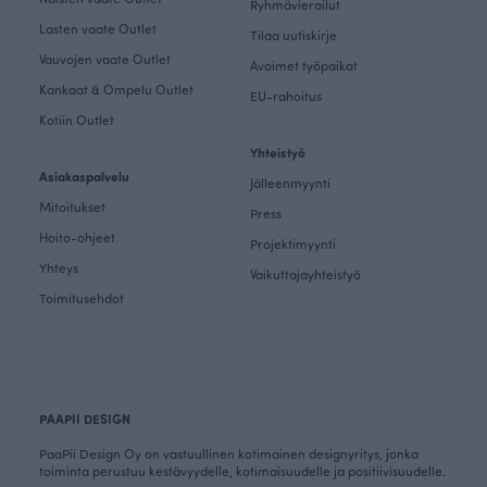
Ryhmävierailut
Lasten vaate Outlet
Tilaa uutiskirje
Vauvojen vaate Outlet
Avoimet työpaikat
Kankaat & Ompelu Outlet
EU-rahoitus
Kotiin Outlet
Yhteistyö
Asiakaspalvelu
Jälleenmyynti
Mitoitukset
Press
Hoito-ohjeet
Projektimyynti
Yhteys
Vaikuttajayhteistyö
Toimitusehdot
PAAPII DESIGN
PaaPii Design Oy on vastuullinen kotimainen designyritys, jonka
toiminta perustuu kestävyydelle, kotimaisuudelle ja positiivisuudelle.