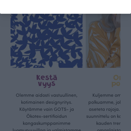
Kestä
Oma
vyys
polk
Olemme aidosti vastuullinen,
Kuljemme omaa, v
kotimainen designyritys.
polkuamme, jolla lu
Käytämme vain GOTS- ja
aseteta rajoja. Mei
Ökotex-sertifioidun
suunnittelu on kaikk
kangaskumppanimme
kauden trendejä
luomupuuvillaa ja valmistamme
omanlaista, aja