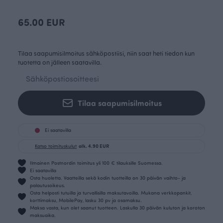
65.00 EUR
Tilaa saapumisilmoitus sähköpostiisi, niin saat heti tiedon kun
tuotetta on jälleen saatavilla.
Tilaa saapumisilmoitus
Ei saatavilla
Katso toimituskulut
alk. 4.90 EUR
Ilmainen Postnordin toimitus yli 100 € tilauksille Suomessa.
Ei saatavilla
Osta huoletta. Vaatteilla sekä kodin tuotteilla on 30 päivän vaihto- ja
palautusoikeus.
Osta helposti tutuilla ja turvallisilla maksutavoilla. Mukana verkkopankit,
korttimaksu, MobilePay, lasku 30 pv ja osamaksu.
Maksa vasta, kun olet saanut tuotteen. Laskulla 30 päivän kuluton ja koroton
maksuaika.