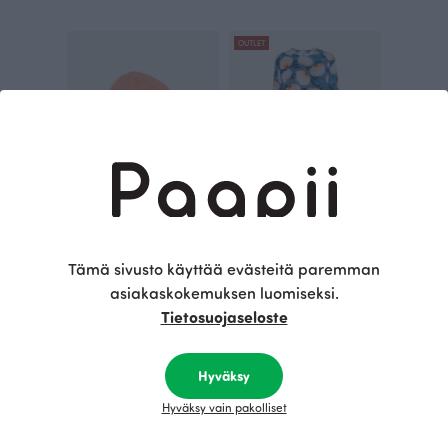
OUTLET
PUUVILLAPIPO, persikka
YLVA collegemekko, Harmonia
Oranssi
Sininen
Tämä sivusto käyttää evästeitä paremman
35.00 EUR
125.00 EUR
185.00 EUR
asiakaskokemuksen luomiseksi.
Tietosuojaseloste
Tämä on Paapii
Hyväksy
Hyväksy vain pakolliset