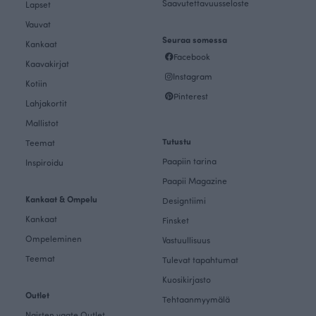
Saavutettavuusseloste
Lapset
Vauvat
Seuraa somessa
Kankaat
Facebook
Kaavakirjat
Instagram
Kotiin
Pinterest
Lahjakortit
Mallistot
Tutustu
Teemat
Paapiin tarina
Inspiroidu
Paapii Magazine
Kankaat & Ompelu
Designtiimi
Kankaat
Finsket
Ompeleminen
Vastuullisuus
Teemat
Tulevat tapahtumat
Kuosikirjasto
Outlet
Tehtaanmyymälä
Naisten vaate Outlet