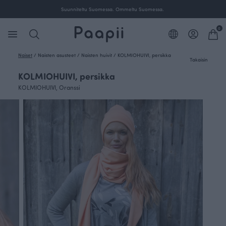
Suunniteltu Suomessa. Ommeltu Suomessa.
0
Naiset
/
Naisten asusteet
/
Naisten huivit
/
KOLMIOHUIVI, persikka
Takaisin
KOLMIOHUIVI, persikka
KOLMIOHUIVI, Oranssi