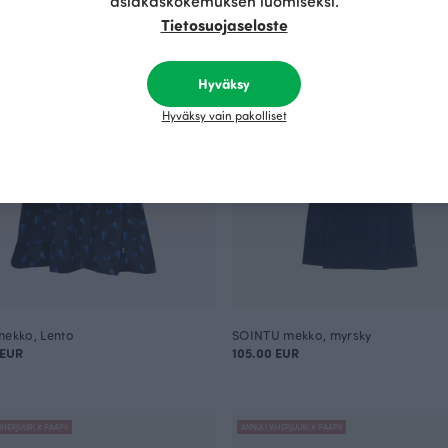
asiakaskokemuksen luomiseksi.
Tietosuojaseloste
Hyväksy
Hyväksy vain pakolliset
mekko, Lento
SOINTU mekko, myrsky
 EUR
105.00 EUR
IHERJUURI X PAAPII
ANNULI VIHERJUURI X PAAPII