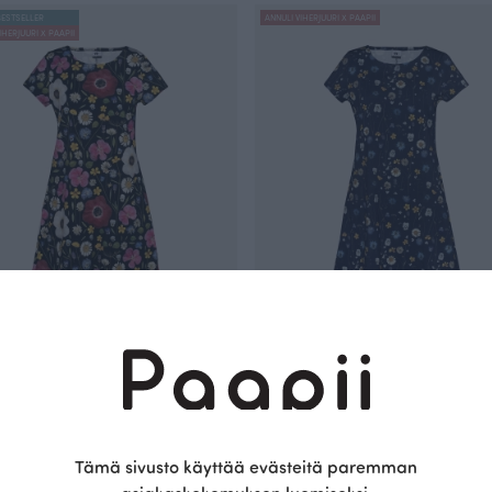
ESTSELLER
ANNULI VIHERJUURI X PAAPII
IHERJUURI X PAAPII
 mekko, Kesän kuiskaus
SOINTU mekko, Kukkien kätkemä
115.00 EUR
 EUR
Tämä sivusto käyttää evästeitä paremman