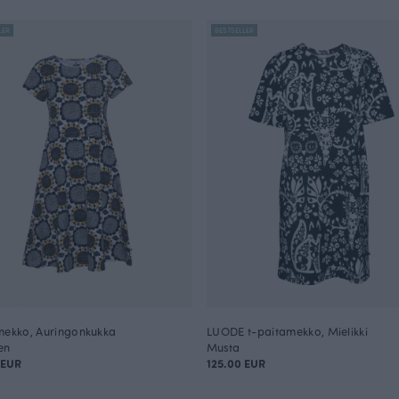
LER
BESTSELLER
mekko, Auringonkukka
LUODE t-paitamekko, Mielikki
en
Musta
 EUR
125.00 EUR