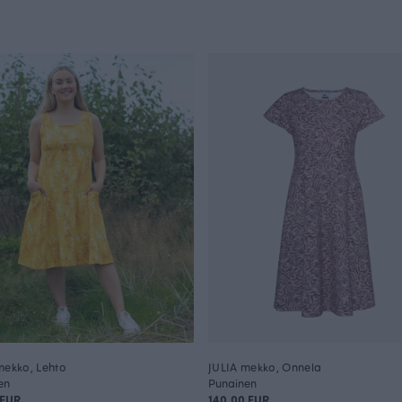
mekko, Lehto
JULIA mekko, Onnela
en
Punainen
 EUR
140.00 EUR