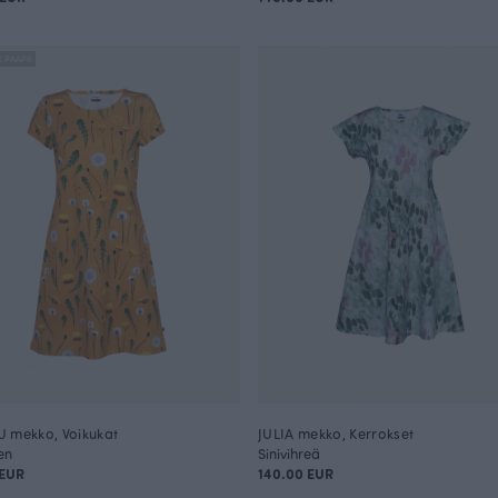
X PAAPII
 mekko, Voikukat
JULIA mekko, Kerrokset
en
Sinivihreä
 EUR
140.00 EUR