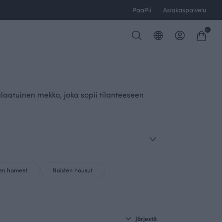
PaaPii
Asiakaspalvelu
0
laatuinen mekko, joka sopii tilanteeseen
ten hameet
Naisten housut
Järjestä