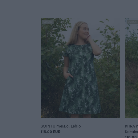
UUTUUS
UUTUUS
SOINTU mekko, Lehto
KIIRA 
115.00 EUR
Keltain
110.00