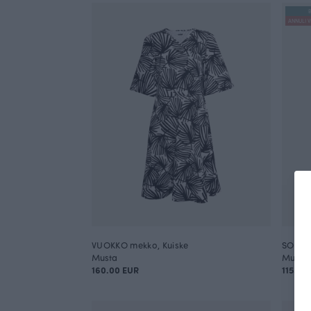
B
ANNULI V
VUOKKO mekko, Kuiske
SOINTU
Musta
Musta
160.00 EUR
115.00