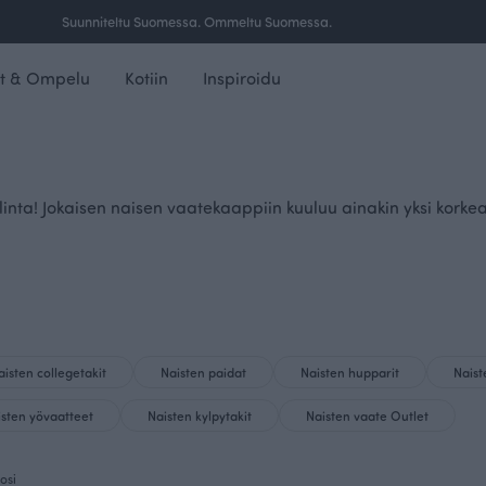
Ilmainen toimitus yli 100 € tilauksille Suomessa.
t & Ompelu
Kotiin
Inspiroidu
nta! Jokaisen naisen vaatekaappiin kuuluu ainakin yksi korkea
aisten collegetakit
Naisten paidat
Naisten hupparit
Nais
isten yövaatteet
Naisten kylpytakit
Naisten vaate Outlet
osi