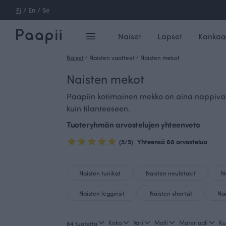
Fi
/
En
/
Se
Naiset
Lapset
Kankaa
Naiset
/
Naisten vaatteet
/
Naisten mekot
Naisten mekot
Paapiin kotimainen mekko on aina nappivali
kuin tilanteeseen.
Tuoteryhmän arvostelujen yhteenveto
(5/5)
Yhteensä 88 arvostelua
Naisten tunikat
Naisten neuletakit
N
Naisten legginsit
Naisten shortsit
Na
Koko
Väri
Malli
Materiaali
Ku
84 tuotetta