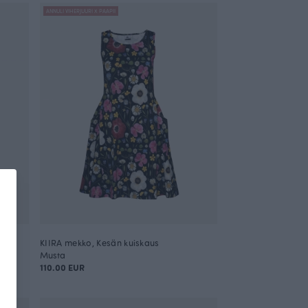
ANNULI VIHERJUURI X PAAPII
KIIRA mekko, Kesän kuiskaus
Musta
110.00 EUR