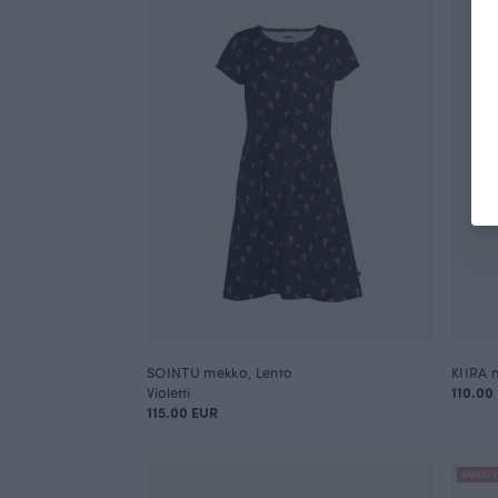
SOINTU mekko, Lento
KIIRA 
Violetti
110.00
115.00 EUR
ANNULI V