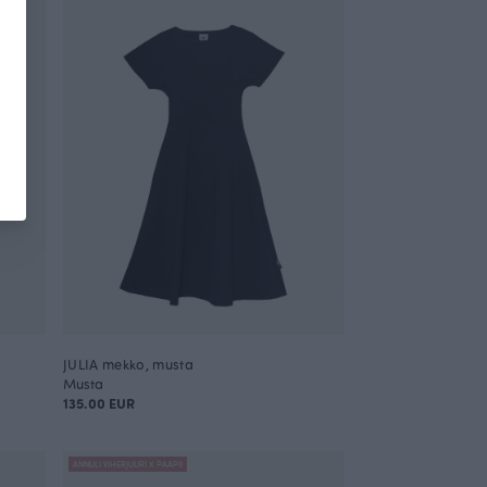
JULIA mekko, musta
Musta
135.00 EUR
ANNULI VIHERJUURI X PAAPII