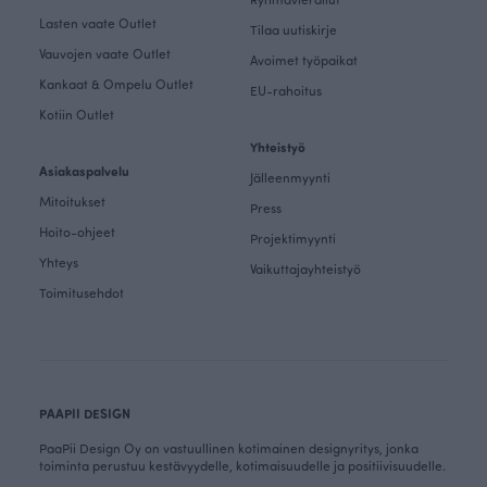
Lasten vaate Outlet
Tilaa uutiskirje
Vauvojen vaate Outlet
Avoimet työpaikat
Kankaat & Ompelu Outlet
EU-rahoitus
Kotiin Outlet
Yhteistyö
Asiakaspalvelu
Jälleenmyynti
Mitoitukset
Press
Hoito-ohjeet
Projektimyynti
Yhteys
Vaikuttajayhteistyö
Toimitusehdot
PAAPII DESIGN
PaaPii Design Oy on vastuullinen kotimainen designyritys, jonka
toiminta perustuu kestävyydelle, kotimaisuudelle ja positiivisuudelle.