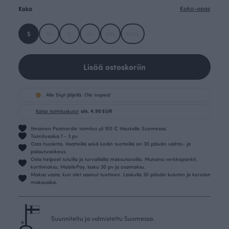
Koko
Koko-opas
S
M
L
XL
XXL
XXXL
Lisää ostoskoriin
Alle 5kpl jäljellä. Ole nopea!
Katso toimituskulut
alk. 4.90 EUR
Ilmainen Postnordin toimitus yli 100 € tilauksille Suomessa.
Toimitusaika 1 - 3 pv
Osta huoletta. Vaatteilla sekä kodin tuotteilla on 30 päivän vaihto- ja
palautusoikeus.
Osta helposti tutuilla ja turvallisilla maksutavoilla. Mukana verkkopankit,
korttimaksu, MobilePay, lasku 30 pv ja osamaksu.
Maksa vasta, kun olet saanut tuotteen. Laskulla 30 päivän kuluton ja koroton
maksuaika.
Suunniteltu ja valmistettu Suomessa.