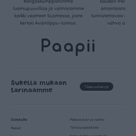
kangaskumppanimme
kauden trendejä
luomupuuvillaa ja valmistamme
omanlaista, aja
kaikki vaatteet Suomessa, josta
tunnistettavaa desig
kertoo Avainlippu-tunnus.
vahva arvop
Sukella mukaan
Tilaa uutiskirje
tarinaamme
Ostoksille
Palautukset ja vaihto
Tietosuojaseloste
Naiset
Saavutettavuusseloste