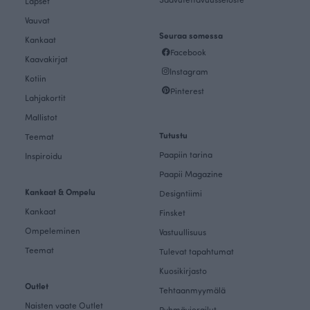
Lapset
Vauvat
Seuraa somessa
Kankaat
Facebook
Kaavakirjat
Instagram
Kotiin
Pinterest
Lahjakortit
Mallistot
Tutustu
Teemat
Paapiin tarina
Inspiroidu
Paapii Magazine
Kankaat & Ompelu
Designtiimi
Kankaat
Finsket
Ompeleminen
Vastuullisuus
Teemat
Tulevat tapahtumat
Kuosikirjasto
Outlet
Tehtaanmyymälä
Naisten vaate Outlet
Ryhmävierailut