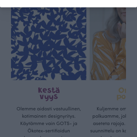
Kestä
Oma
vyys
polk
Olemme aidosti vastuullinen,
Kuljemme omaa, v
kotimainen designyritys.
polkuamme, jolla lu
Käytämme vain GOTS- ja
aseteta rajoja. Mei
Ökotex-sertifioidun
suunnittelu on kaikk