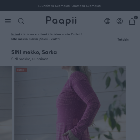
ille Suomessa.
Suunniteltu Suomessa. Ommeltu Suom
0
Naiset
/
Naisten vaatteet
/
Naisten vaate Outlet
/
SINI mekko, Sarka, pinkki - violetti
Takaisin
SINI mekko, Sarka
SINI mekko, Punainen
OUTLET