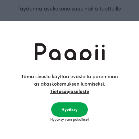
Täydennä asukokonaisuus näillä tuotteilla
BESTSELLER
Tämä sivusto käyttää evästeitä paremman
asiakaskokemuksen luomiseksi.
Tietosuojaseloste
HANKI merinovillasäärystimet, vaaleanpunainen
SORJA leggins, musta
50.00 EUR
70.00 EUR
Hyväksy
Hyväksy vain pakolliset
Tämä on Paapii