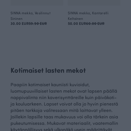
SINNA mekko, Vesilinnut
SINNA mekko, Kantarelli
Sininen
Keltainen
30.00 EUR
59.90 EUR
50.00 EUR
60.00 EUR
Kotimaiset lasten mekot
Paapiin kotimaiset kauniisti kuvioidut,
luomupuuvillaiset lasten mekot ovat lapsen päällä
nappivalinta niin kaverisynttäreille kuin päiväkoti-
ja kouluarkeen. Lapset voivat olla jo hyvin pienestä
pitäen tarkkoja valitessaan mitä laittavat ylleen.
Joillekin lapsille taas mukavuus voi olla tärkein asia
pukeutumisessa. Mukavat materiaalit, vaatemallin
käytännöllisyys sekä ulkonäkö usein määrittävät