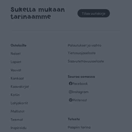
Sukella mukaan
Tilaa uutiskirje
tarinaamme
Ostoksille
Palautukset ja vaihto
Tietosuojaseloste
Naiset
Saavutettavuusseloste
Lapset
Vauvat
Seuraa somessa
Kankaat
Facebook
Kaavakirjat
Instagram
Kotiin
Pinterest
Lahjakortit
Mallistot
Tutustu
Teemat
Paapiin tarina
Inspiroidu