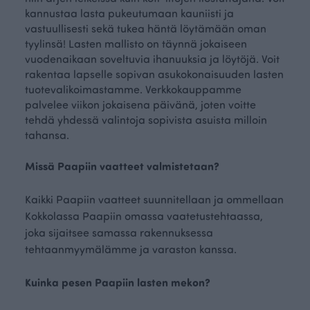
kannustaa lasta pukeutumaan kauniisti ja
vastuullisesti sekä tukea häntä löytämään oman
tyylinsä! Lasten mallisto on täynnä jokaiseen
vuodenaikaan soveltuvia ihanuuksia ja löytöjä. Voit
rakentaa lapselle sopivan asukokonaisuuden lasten
tuotevalikoimastamme. Verkkokauppamme
palvelee viikon jokaisena päivänä, joten voitte
tehdä yhdessä valintoja sopivista asuista milloin
tahansa.
Missä Paapiin vaatteet valmistetaan?
Kaikki Paapiin vaatteet suunnitellaan ja ommellaan
Kokkolassa Paapiin omassa vaatetustehtaassa,
joka sijaitsee samassa rakennuksessa
tehtaanmyymälämme ja varaston kanssa.
Kuinka pesen Paapiin lasten mekon?