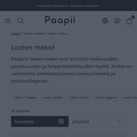
Suunniteltu Suomessa. Ommeltu Suomessa.
0
Lapset
/
Lasten vaatteet
/
Lasten mekot
Lasten mekot
Paapiin lasten mekot ovat erityisiä mukavuuden,
joustavuuden ja helppokäyttöisyyden myötä. Mekot on
valmistettu korkealaatuisesta luomutrikoosta ja
joustocollegesta.
Lasten T-paidat
Lasten paidat
Lasten tunikat
Lasten legginsit
Lasten ho
28 tuotetta
Suodata