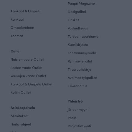
Paapii Magazine
Kankaat & Ompelu
Designtiimi
Kankaat
Finsket
Ompeleminen
Vastuullisuus
Teemat
Tulevat tapahtumat
Kuosikirjasto
Outlet
Tehtaanmyymälä
Naisten vaate Outlet
Ryhmävierailut
Lasten vaate Outlet
Tilaa uutiskirje
Vauvojen vaate Outlet
Avoimet työpaikat
Kankaat & Ompelu Outlet
EU-rahoitus
Kotiin Outlet
Yhteistyö
Asiakaspalvelu
Jälleenmyynti
Mitoitukset
Press
Hoito-ohjeet
Projektimyynti