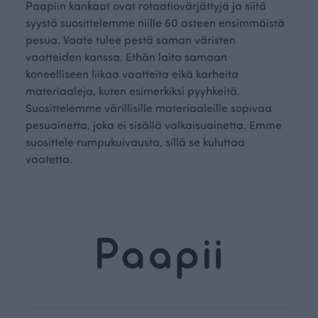
Paapiin kankaat ovat rotaatiovärjättyjä ja siitä
syystä suosittelemme niille 60 asteen ensimmäistä
pesua. Vaate tulee pestä saman väristen
vaatteiden kanssa. Ethän laita samaan
koneelliseen liikaa vaatteita eikä karheita
materiaaleja, kuten esimerkiksi pyyhkeitä.
Suosittelemme värillisille materiaaleille sopivaa
pesuainetta, joka ei sisällä valkaisuainetta. Emme
suosittele rumpukuivausta, sillä se kuluttaa
vaatetta.