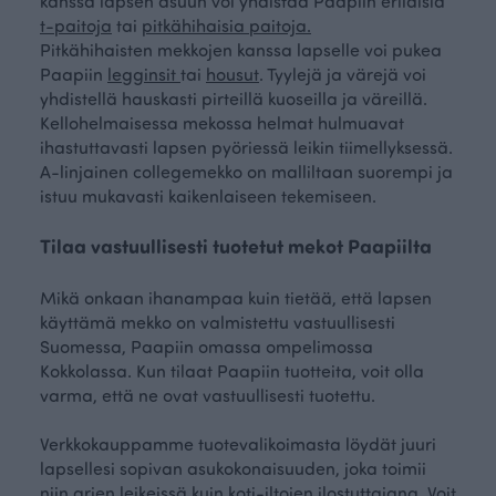
kanssa lapsen asuun voi yhdistää Paapiin erilaisia
t-paitoja
tai
pitkähihaisia paitoja.
Pitkähihaisten mekkojen kanssa lapselle voi pukea
Paapiin
legginsit
tai
housut
. Tyylejä ja värejä voi
yhdistellä hauskasti pirteillä kuoseilla ja väreillä.
Kellohelmaisessa mekossa helmat hulmuavat
ihastuttavasti lapsen pyöriessä leikin tiimellyksessä.
A-linjainen collegemekko on malliltaan suorempi ja
istuu mukavasti kaikenlaiseen tekemiseen.
Tilaa vastuullisesti tuotetut mekot Paapiilta
Mikä onkaan ihanampaa kuin tietää, että lapsen
käyttämä mekko on valmistettu vastuullisesti
Suomessa, Paapiin omassa ompelimossa
Kokkolassa. Kun tilaat Paapiin tuotteita, voit olla
varma, että ne ovat vastuullisesti tuotettu.
Verkkokauppamme tuotevalikoimasta löydät juuri
lapsellesi sopivan asukokonaisuuden, joka toimii
niin arjen leikeissä kuin koti-iltojen ilostuttajana. Voit