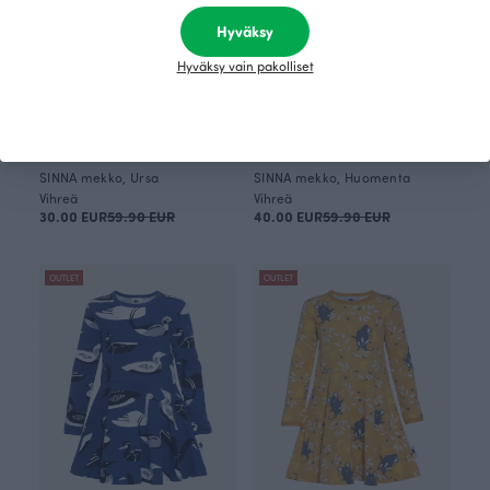
Hyväksy
Hyväksy vain pakolliset
SINNA mekko, Ursa
SINNA mekko, Huomenta
Vihreä
Vihreä
30.00 EUR
59.90 EUR
40.00 EUR
59.90 EUR
OUTLET
OUTLET