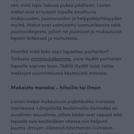
sen, mitä lapsi haluaa pukea päälleen. Lasten
mekot ovat erityisesti lapsille soveltuvia
mukavuuden, joustavuuden ja helppokäyttöisyyden
myötä. Mekot ovat valmistettu luomutrikoosta sekä
joustocollegesta, jolloin ne joustavat ja mukautuvat
lapsen leikkiessä ja touhutessa.
Mietitkö mikä koko sopii lapsellesi parhaiten?
Tarkasta
mittataulukkomme
, josta löydät parhaiten
lapselle sopivan koon. Täältä löydät lisää tietoa
mekkojen suunnittelussa käytetyistä mitoista.
Mekoista moneksi - hihoilla tai ilman
Lasten mekot mukautuvat pidettäväksi monessa
tilanteessa. Lämpöisillä kesäilmoilla liivimekko on
oivallinen asuvalinta, jolloin kädet ovat vapaat eikä
lapselle tule kesäleikkien ohessa niin helposti
kuuma. Ilmojen viiletessä hihattoman iivimekon