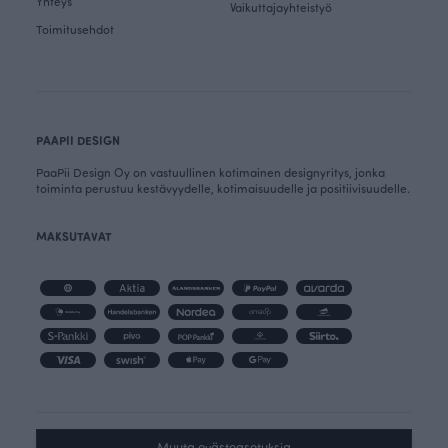
Yhteys
Vaikuttajayhteistyö
Toimitusehdot
PAAPII DESIGN
PaaPii Design Oy on vastuullinen kotimainen designyritys, jonka
toiminta perustuu kestävyydelle, kotimaisuudelle ja positiivisuudelle.
MAKSUTAVAT
Muuta evästeasetuksia