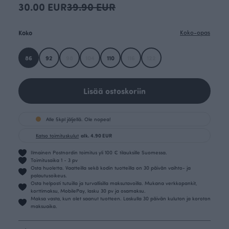
30.00 EUR
39.90 EUR
Koko
Koko-opas
86
92
98
104
110
116
122
Lisää ostoskoriin
Alle 5kpl jäljellä. Ole nopea!
Katso toimituskulut
alk. 4.90 EUR
Ilmainen Postnordin toimitus yli 100 € tilauksille Suomessa.
Toimitusaika 1 - 3 pv
Osta huoletta. Vaatteilla sekä kodin tuotteilla on 30 päivän vaihto- ja
palautusoikeus.
Osta helposti tutuilla ja turvallisilla maksutavoilla. Mukana verkkopankit,
korttimaksu, MobilePay, lasku 30 pv ja osamaksu.
Maksa vasta, kun olet saanut tuotteen. Laskulla 30 päivän kuluton ja koroton
maksuaika.