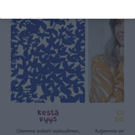
Tämä on Paapii
Kestä
Oma
vyys
polk
Olemme aidosti vastuullinen,
Kuljemme omaa, v