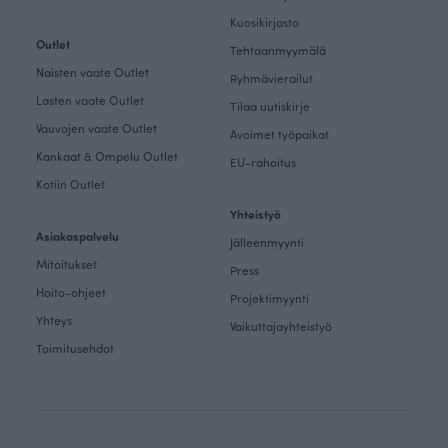
Kuosikirjasto
Outlet
Tehtaanmyymälä
Naisten vaate Outlet
Ryhmävierailut
Lasten vaate Outlet
Tilaa uutiskirje
Vauvojen vaate Outlet
Avoimet työpaikat
Kankaat & Ompelu Outlet
EU-rahoitus
Kotiin Outlet
Yhteistyö
Asiakaspalvelu
Jälleenmyynti
Mitoitukset
Press
Hoito-ohjeet
Projektimyynti
Yhteys
Vaikuttajayhteistyö
Toimitusehdot