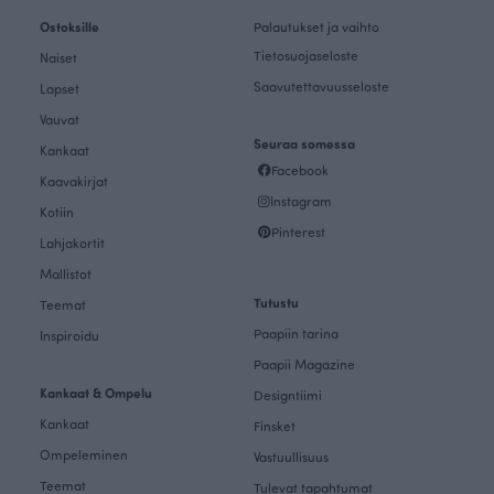
Ostoksille
Palautukset ja vaihto
Tietosuojaseloste
Naiset
Saavutettavuusseloste
Lapset
Vauvat
Seuraa somessa
Kankaat
Facebook
Kaavakirjat
Instagram
Kotiin
Pinterest
Lahjakortit
Mallistot
Tutustu
Teemat
Paapiin tarina
Inspiroidu
Paapii Magazine
Kankaat & Ompelu
Designtiimi
Kankaat
Finsket
Ompeleminen
Vastuullisuus
Teemat
Tulevat tapahtumat