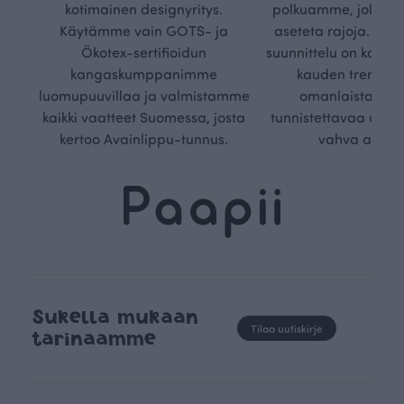
kotimainen designyritys.
polkuamme, jolla lu
Käytämme vain GOTS- ja
aseteta rajoja. Mei
Ökotex-sertifioidun
suunnittelu on kaikk
kangaskumppanimme
kauden trendejä
luomupuuvillaa ja valmistamme
omanlaista, aja
kaikki vaatteet Suomessa, josta
tunnistettavaa desig
kertoo Avainlippu-tunnus.
vahva arvop
Sukella mukaan
Tilaa uutiskirje
tarinaamme