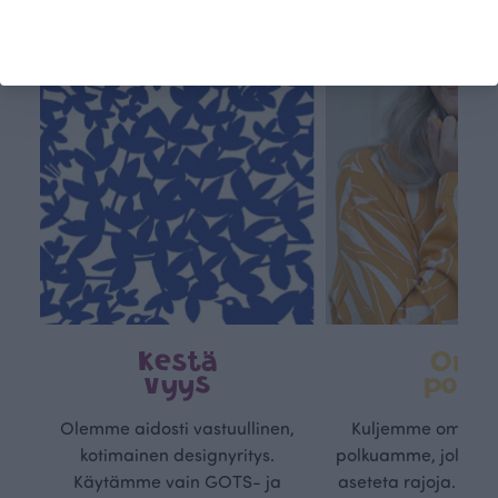
Kestä
Oma
vyys
polk
Olemme aidosti vastuullinen,
Kuljemme omaa, v
kotimainen designyritys.
polkuamme, jolla lu
Käytämme vain GOTS- ja
aseteta rajoja. Mei