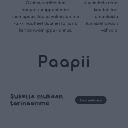
Ökotex-sertifioidun
suunnittelu on kaikk
kangaskumppanimme
kauden trendejä
luomupuuvillaa ja valmistamme
omanlaista, aja
kaikki vaatteet Suomessa, josta
tunnistettavaa desig
kertoo Avainlippu-tunnus.
vahva arvop
Sukella mukaan
Tilaa uutiskirje
tarinaamme