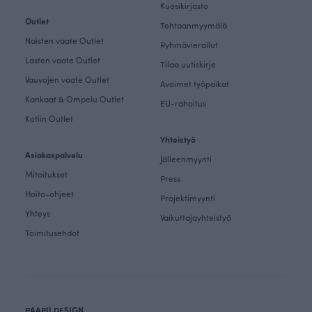
Kuosikirjasto
Outlet
Tehtaanmyymälä
Naisten vaate Outlet
Ryhmävierailut
Lasten vaate Outlet
Tilaa uutiskirje
Vauvojen vaate Outlet
Avoimet työpaikat
Kankaat & Ompelu Outlet
EU-rahoitus
Kotiin Outlet
Yhteistyö
Asiakaspalvelu
Jälleenmyynti
Mitoitukset
Press
Hoito-ohjeet
Projektimyynti
Yhteys
Vaikuttajayhteistyö
Toimitusehdot
PAAPII DESIGN