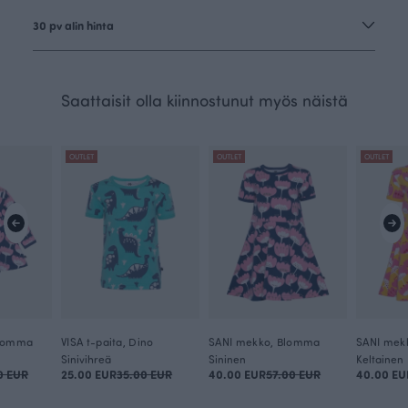
30 pv alin hinta
Saattaisit olla kiinnostunut myös näistä
OUTLET
OUTLET
OUTLET
lomma
VISA t-paita, Dino
SANI mekko, Blomma
SANI mek
Sinivihreä
Sininen
Keltainen
0 EUR
25.00 EUR
35.00 EUR
40.00 EUR
57.00 EUR
40.00 EU