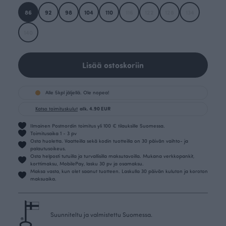
86
92
98
104
110
116
122
128
134
140
Lisää ostoskoriin
Alle 5kpl jäljellä. Ole nopea!
Katso toimituskulut
alk. 4.90 EUR
Ilmainen Postnordin toimitus yli 100 € tilauksille Suomessa.
Toimitusaika 1 - 3 pv
Osta huoletta. Vaatteilla sekä kodin tuotteilla on 30 päivän vaihto- ja
palautusoikeus.
Osta helposti tutuilla ja turvallisilla maksutavoilla. Mukana verkkopankit,
korttimaksu, MobilePay, lasku 30 pv ja osamaksu.
Maksa vasta, kun olet saanut tuotteen. Laskulla 30 päivän kuluton ja koroton
maksuaika.
Suunniteltu ja valmistettu Suomessa.