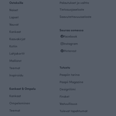
Ostoksille
Palautukset ja vaihto
Tietosuojaseloste
Naiset
Saavutettavuusseloste
Lapset
Vauvat
Seuraa somessa
Kankaat
Facebook
Kaavakirjat
Instagram
Kotiin
Pinterest
Lahjakortit
Mallistot
Tutustu
Teemat
Paapiin tarina
Inspiroidu
Paapii Magazine
Kankaat & Ompelu
Designtiimi
Kankaat
Finsket
Ompeleminen
Vastuullisuus
Teemat
Tulevat tapahtumat