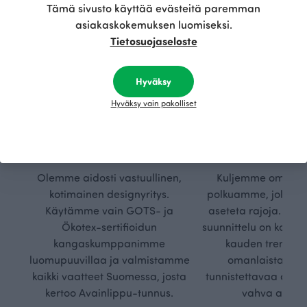
Tämä sivusto käyttää evästeitä paremman
asiakaskokemuksen luomiseksi.
Tietosuojaseloste
Hyväksy
Hyväksy vain pakolliset
Kestä
Oma
vyys
polk
Olemme aidosti vastuullinen,
Kuljemme omaa, v
kotimainen designyritys.
polkuamme, jolla lu
Käytämme vain GOTS- ja
aseteta rajoja. Mei
Ökotex-sertifioidun
suunnittelu on kaikk
kangaskumppanimme
kauden trendejä
luomupuuvillaa ja valmistamme
omanlaista, aja
kaikki vaatteet Suomessa, josta
tunnistettavaa desig
kertoo Avainlippu-tunnus.
vahva arvop