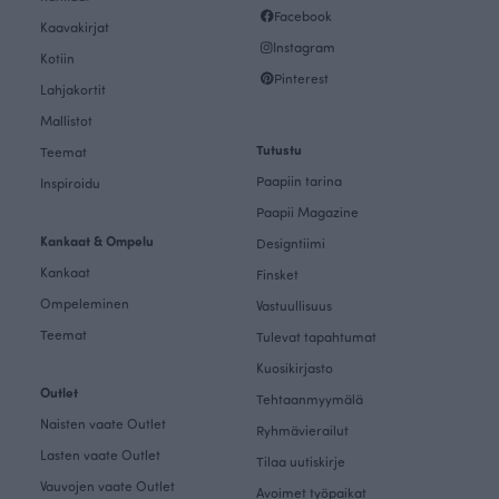
Facebook
Kaavakirjat
Instagram
Kotiin
Pinterest
Lahjakortit
Mallistot
Tutustu
Teemat
Paapiin tarina
Inspiroidu
Paapii Magazine
Kankaat & Ompelu
Designtiimi
Kankaat
Finsket
Ompeleminen
Vastuullisuus
Teemat
Tulevat tapahtumat
Kuosikirjasto
Outlet
Tehtaanmyymälä
Naisten vaate Outlet
Ryhmävierailut
Lasten vaate Outlet
Tilaa uutiskirje
Vauvojen vaate Outlet
Avoimet työpaikat