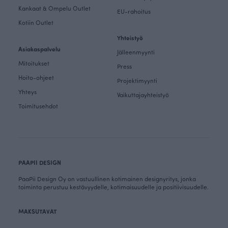
Kankaat & Ompelu Outlet
EU-rahoitus
Kotiin Outlet
Yhteistyö
Asiakaspalvelu
Jälleenmyynti
Mitoitukset
Press
Hoito-ohjeet
Projektimyynti
Yhteys
Vaikuttajayhteistyö
Toimitusehdot
PAAPII DESIGN
PaaPii Design Oy on vastuullinen kotimainen designyritys, jonka
toiminta perustuu kestävyydelle, kotimaisuudelle ja positiivisuudelle.
MAKSUTAVAT