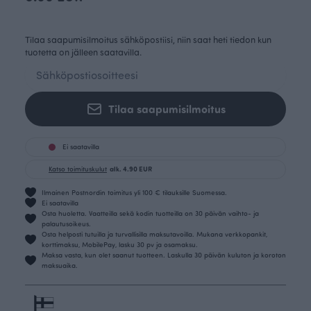
Tilaa saapumisilmoitus sähköpostiisi, niin saat heti tiedon kun
tuotetta on jälleen saatavilla.
Tilaa saapumisilmoitus
Ei saatavilla
Katso toimituskulut
alk. 4.90 EUR
Ilmainen Postnordin toimitus yli 100 € tilauksille Suomessa.
Ei saatavilla
Osta huoletta. Vaatteilla sekä kodin tuotteilla on 30 päivän vaihto- ja
palautusoikeus.
Osta helposti tutuilla ja turvallisilla maksutavoilla. Mukana verkkopankit,
korttimaksu, MobilePay, lasku 30 pv ja osamaksu.
Maksa vasta, kun olet saanut tuotteen. Laskulla 30 päivän kuluton ja koroton
maksuaika.