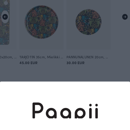
LEIKKUULAUTA 30x20cm, Mielikki folklore
TARJOTIN 35cm, Mielikki folklore
PANNUNALUNEN 20cm, Mielikki folklore
45.00 EUR
30.00 EUR
Tämä on Paapii