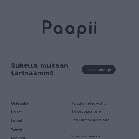
Sukella mukaan
Tilaa uutiskirje
tarinaamme
Ostoksille
Palautukset ja vaihto
Tietosuojaseloste
Naiset
Saavutettavuusseloste
Lapset
Vauvat
Seuraa somessa
Kankaat