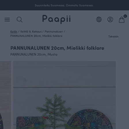
Suunniteltu Suomessa. Ommeltu Suomessa.
0
Kotiin
/
Keittiö & Kattaus
/
Pannunaluset
/
PANNUNALUNEN 20cm, Mielikki folklore
Takaisin
PANNUNALUNEN 20cm, Mielikki folklore
PANNUNALUNEN 20cm, Musta