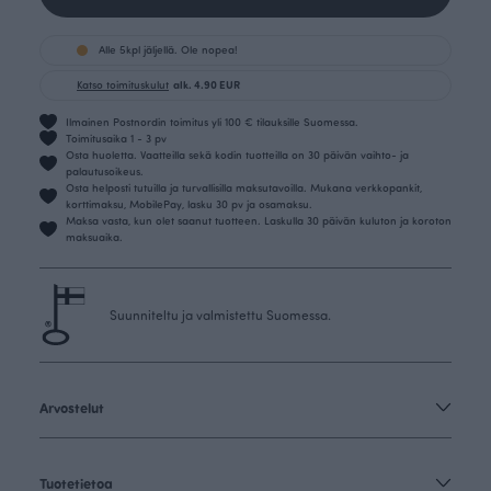
Alle 5kpl jäljellä. Ole nopea!
Katso toimituskulut
alk. 4.90 EUR
Ilmainen Postnordin toimitus yli 100 € tilauksille Suomessa.
Toimitusaika 1 - 3 pv
Osta huoletta. Vaatteilla sekä kodin tuotteilla on 30 päivän vaihto- ja
palautusoikeus.
Osta helposti tutuilla ja turvallisilla maksutavoilla. Mukana verkkopankit,
korttimaksu, MobilePay, lasku 30 pv ja osamaksu.
Maksa vasta, kun olet saanut tuotteen. Laskulla 30 päivän kuluton ja koroton
maksuaika.
Suunniteltu ja valmistettu Suomessa.
Arvostelut
Tuotetietoa