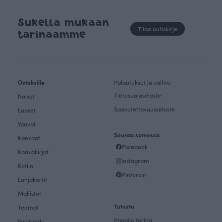
Sukella mukaan
Tilaa uutiskirje
tarinaamme
Ostoksille
Palautukset ja vaihto
Tietosuojaseloste
Naiset
Saavutettavuusseloste
Lapset
Vauvat
Seuraa somessa
Kankaat
Facebook
Kaavakirjat
Instagram
Kotiin
Pinterest
Lahjakortit
Mallistot
Tutustu
Teemat
Paapiin tarina
Inspiroidu