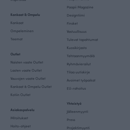
Paapii Magazine
Kankaat & Ompelu
Designtiimi
Kankaat
Finsket
Ompeleminen
Vastuullisuus
Teemat
Tulevat tapahtumat
Kuosikirjasto
Outlet
Tehtaanmyymälä
Naisten vaate Outlet
Ryhmävierailut
Lasten vaate Outlet
Tilaa uutiskirje
Vauvojen vaate Outlet
Avoimet työpaikat
Kankaat & Ompelu Outlet
EU-rahoitus
Kotiin Outlet
Yhteistyö
Asiakaspalvelu
Jälleenmyynti
Mitoitukset
Press
Hoito-ohjeet
Projektimyynti