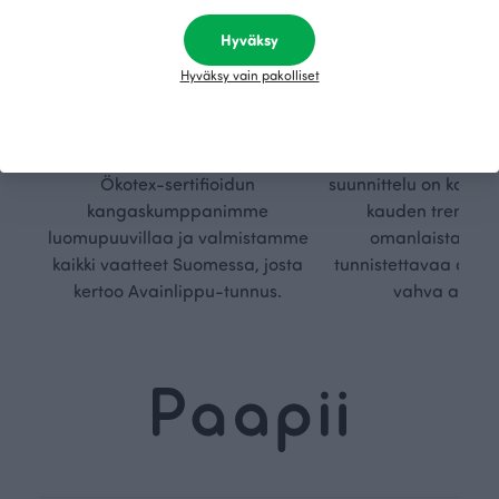
Kestä
Oma
Hyväksy
vyys
polk
Hyväksy vain pakolliset
Olemme aidosti vastuullinen,
Kuljemme omaa, v
kotimainen designyritys.
polkuamme, jolla lu
Käytämme vain GOTS- ja
aseteta rajoja. Mei
Ökotex-sertifioidun
suunnittelu on kaikk
kangaskumppanimme
kauden trendejä
luomupuuvillaa ja valmistamme
omanlaista, aja
kaikki vaatteet Suomessa, josta
tunnistettavaa desig
kertoo Avainlippu-tunnus.
vahva arvop