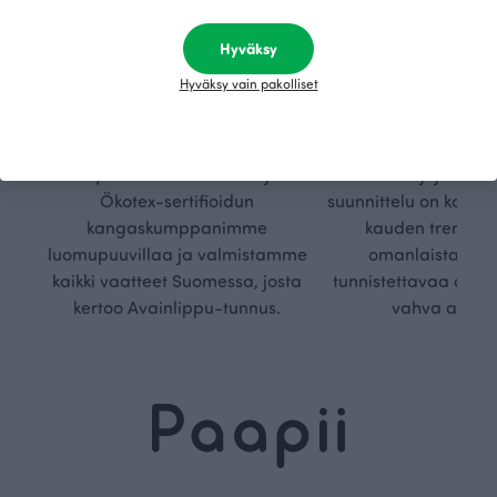
Hyväksy
Kestä
Oma
vyys
polk
Hyväksy vain pakolliset
Olemme aidosti vastuullinen,
Kuljemme omaa, v
kotimainen designyritys.
polkuamme, jolla lu
Käytämme vain GOTS- ja
aseteta rajoja. Mei
Ökotex-sertifioidun
suunnittelu on kaikk
kangaskumppanimme
kauden trendejä
luomupuuvillaa ja valmistamme
omanlaista, aja
kaikki vaatteet Suomessa, josta
tunnistettavaa desig
kertoo Avainlippu-tunnus.
vahva arvop