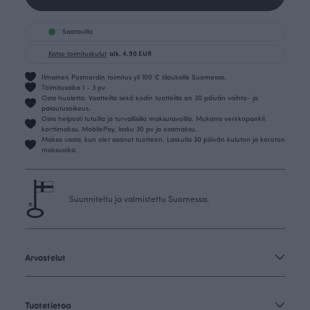
Saatavilla
Katso toimituskulut
alk. 4.90 EUR
Ilmainen Postnordin toimitus yli 100 € tilauksille Suomessa.
Toimitusaika 1 - 3 pv
Osta huoletta. Vaatteilla sekä kodin tuotteilla on 30 päivän vaihto- ja
palautusoikeus.
Osta helposti tutuilla ja turvallisilla maksutavoilla. Mukana verkkopankit,
korttimaksu, MobilePay, lasku 30 pv ja osamaksu.
Maksa vasta, kun olet saanut tuotteen. Laskulla 30 päivän kuluton ja koroton
maksuaika.
Suunniteltu ja valmistettu Suomessa.
Arvostelut
Tuotetietoa