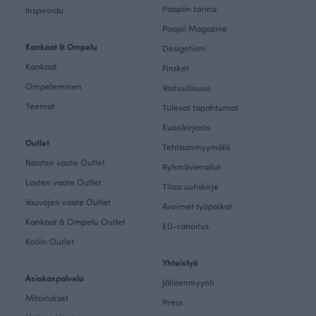
Paapiin tarina
Inspiroidu
Paapii Magazine
Kankaat & Ompelu
Designtiimi
Kankaat
Finsket
Ompeleminen
Vastuullisuus
Teemat
Tulevat tapahtumat
Kuosikirjasto
Outlet
Tehtaanmyymälä
Naisten vaate Outlet
Ryhmävierailut
Lasten vaate Outlet
Tilaa uutiskirje
Vauvojen vaate Outlet
Avoimet työpaikat
Kankaat & Ompelu Outlet
EU-rahoitus
Kotiin Outlet
Yhteistyö
Asiakaspalvelu
Jälleenmyynti
Mitoitukset
Press