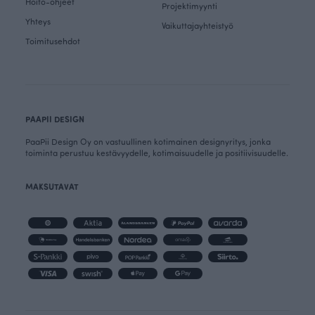
Hoito-ohjeet
Projektimyynti
Yhteys
Vaikuttajayhteistyö
Toimitusehdot
PAAPII DESIGN
PaaPii Design Oy on vastuullinen kotimainen designyritys, jonka
toiminta perustuu kestävyydelle, kotimaisuudelle ja positiivisuudelle.
MAKSUTAVAT