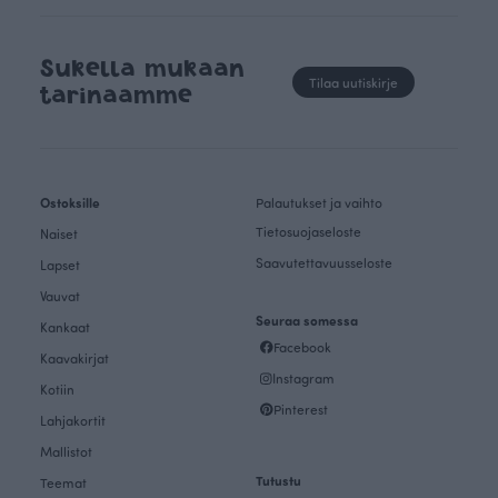
Sukella mukaan
Tilaa uutiskirje
tarinaamme
Ostoksille
Palautukset ja vaihto
Tietosuojaseloste
Naiset
Saavutettavuusseloste
Lapset
Vauvat
Seuraa somessa
Kankaat
Facebook
Kaavakirjat
Instagram
Kotiin
Pinterest
Lahjakortit
Mallistot
Tutustu
Teemat