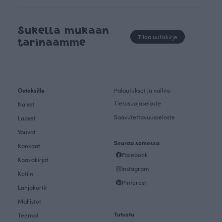
Sukella mukaan
Tilaa uutiskirje
tarinaamme
Ostoksille
Palautukset ja vaihto
Tietosuojaseloste
Naiset
Saavutettavuusseloste
Lapset
Vauvat
Seuraa somessa
Kankaat
Facebook
Kaavakirjat
Instagram
Kotiin
Pinterest
Lahjakortit
Mallistot
Tutustu
Teemat