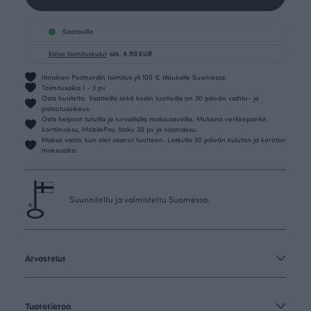
Saatavilla
Katso toimituskulut
alk. 4.90 EUR
Ilmainen Postnordin toimitus yli 100 € tilauksille Suomessa.
Toimitusaika 1 - 3 pv
Osta huoletta. Vaatteilla sekä kodin tuotteilla on 30 päivän vaihto- ja
palautusoikeus.
Osta helposti tutuilla ja turvallisilla maksutavoilla. Mukana verkkopankit,
korttimaksu, MobilePay, lasku 30 pv ja osamaksu.
Maksa vasta, kun olet saanut tuotteen. Laskulla 30 päivän kuluton ja koroton
maksuaika.
Suunniteltu ja valmistettu Suomessa.
Arvostelut
Tuotetietoa