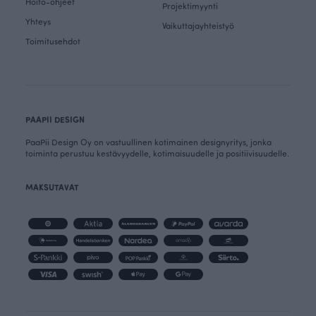
Hoito-ohjeet
Projektimyynti
Yhteys
Vaikuttajayhteistyö
Toimitusehdot
PAAPII DESIGN
PaaPii Design Oy on vastuullinen kotimainen designyritys, jonka
toiminta perustuu kestävyydelle, kotimaisuudelle ja positiivisuudelle.
MAKSUTAVAT