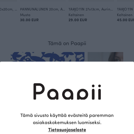
LEIKKUULAUTA 30x20cm, Auringonkukka
PANNUNALUNEN 20cm, Auringonkukka
TARJOTIN 27x13cm, Auringonkukka
Musta
Keltainen
Keltainen
30.00 EUR
29.00 EUR
45.00 EU
Tämä on Paapii
Tämä sivusto käyttää evästeitä paremman
asiakaskokemuksen luomiseksi.
Tietosuojaseloste