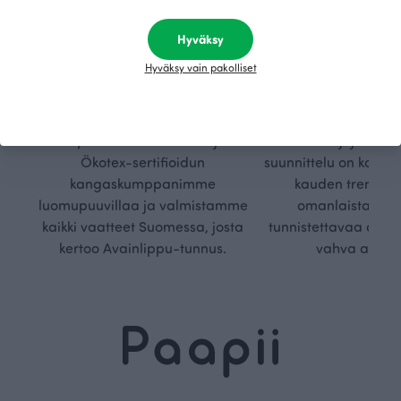
Hyväksy
Kestä
Oma
vyys
polk
Hyväksy vain pakolliset
Olemme aidosti vastuullinen,
Kuljemme omaa, v
kotimainen designyritys.
polkuamme, jolla lu
Käytämme vain GOTS- ja
aseteta rajoja. Mei
Ökotex-sertifioidun
suunnittelu on kaikk
kangaskumppanimme
kauden trendejä
luomupuuvillaa ja valmistamme
omanlaista, aja
kaikki vaatteet Suomessa, josta
tunnistettavaa desig
kertoo Avainlippu-tunnus.
vahva arvop