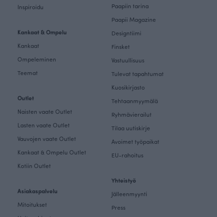
Paapiin tarina
Inspiroidu
Paapii Magazine
Kankaat & Ompelu
Designtiimi
Kankaat
Finsket
Ompeleminen
Vastuullisuus
Teemat
Tulevat tapahtumat
Kuosikirjasto
Outlet
Tehtaanmyymälä
Naisten vaate Outlet
Ryhmävierailut
Lasten vaate Outlet
Tilaa uutiskirje
Vauvojen vaate Outlet
Avoimet työpaikat
Kankaat & Ompelu Outlet
EU-rahoitus
Kotiin Outlet
Yhteistyö
Asiakaspalvelu
Jälleenmyynti
Mitoitukset
Press