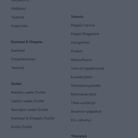
Mallistot
Tutustu
Teemat
Paapiin tarina
Inspiroidu
Paapii Magazine
Kankaat & Ompelu
Designtiimi
Kankaat
Finsket
Ompeleminen
Vastuullisuus
Teemat
Tulevat tapahtumat
Kuosikirjasto
Outlet
Tehtaanmyymälä
Naisten vaate Outlet
Ryhmävierailut
Lasten vaate Outlet
Tilaa uutiskirje
Vauvojen vaate Outlet
Avoimet työpaikat
Kankaat & Ompelu Outlet
EU-rahoitus
Kotiin Outlet
Yhteistyö