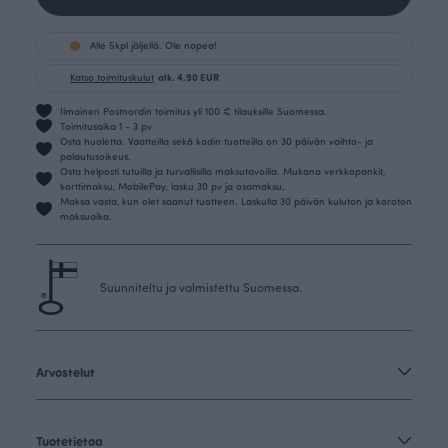
Alle 5kpl jäljellä. Ole nopea!
Katso toimituskulut
alk. 4.90 EUR
Ilmainen Postnordin toimitus yli 100 € tilauksille Suomessa.
Toimitusaika 1 - 3 pv
Osta huoletta. Vaatteilla sekä kodin tuotteilla on 30 päivän vaihto- ja
palautusoikeus.
Osta helposti tutuilla ja turvallisilla maksutavoilla. Mukana verkkopankit,
korttimaksu, MobilePay, lasku 30 pv ja osamaksu.
Maksa vasta, kun olet saanut tuotteen. Laskulla 30 päivän kuluton ja koroton
maksuaika.
Suunniteltu ja valmistettu Suomessa.
Arvostelut
Tuotetietoa