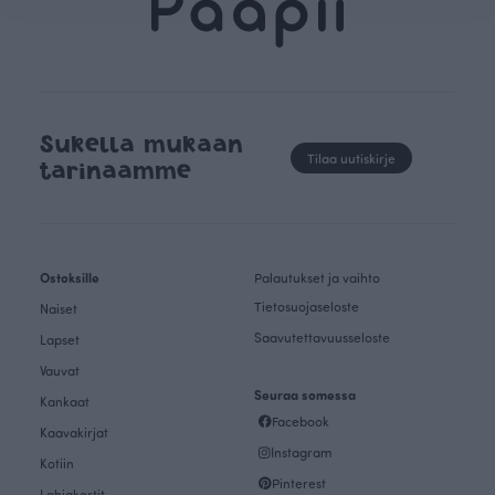
Sukella mukaan
Tilaa uutiskirje
tarinaamme
Ostoksille
Palautukset ja vaihto
Tietosuojaseloste
Naiset
Saavutettavuusseloste
Lapset
Vauvat
Seuraa somessa
Kankaat
Facebook
Kaavakirjat
Instagram
Kotiin
Pinterest
Lahjakortit