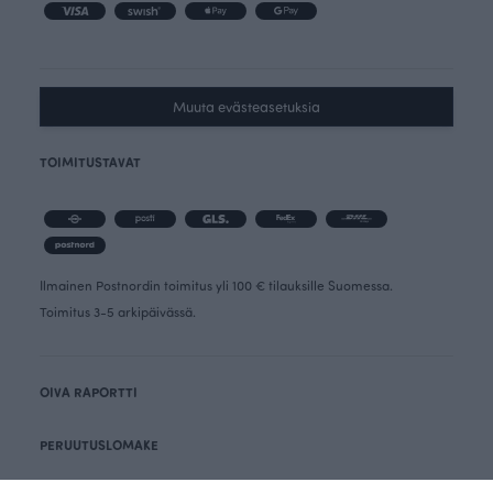
Muuta evästeasetuksia
TOIMITUSTAVAT
Ilmainen Postnordin toimitus yli 100 € tilauksille Suomessa.
Toimitus 3-5 arkipäivässä.
OIVA RAPORTTI
PERUUTUSLOMAKE