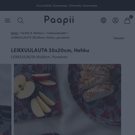
Suunniteltu Suomessa. Ommeltu Suomessa.
0
Kotiin
/
Keittiö & Kattaus
/
Leikkuulaudat
/
LEIKKUULAUTA 30x20cm, Hehku, punainen
Takaisin
LEIKKUULAUTA 30x20cm, Hehku
LEIKKUULAUTA 30x20cm, Punainen