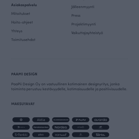
Asiakaspalvelu
Jälleenmyynti
Mitoitukset
Press
Hoito-ohjeet
Projektimyynti
Yhteys
Vaikuttajayhteistyö
Toimitusehdot
PAAPII DESIGN
PaaPii Design Oy on vastuullinen kotimainen designyritys, jonka
toiminta perustuu kestävyydelle, kotimaisuudelle ja positiivisuudelle.
MAKSUTAVAT