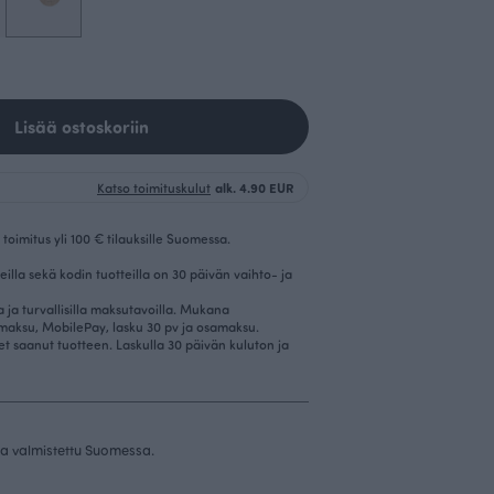
Lisää ostoskoriin
Katso toimituskulut
alk. 4.90 EUR
toimitus yli 100 € tilauksille Suomessa.
eilla sekä kodin tuotteilla on 30 päivän vaihto- ja
la ja turvallisilla maksutavoilla. Mukana
imaksu, MobilePay, lasku 30 pv ja osamaksu.
et saanut tuotteen. Laskulla 30 päivän kuluton ja
 ja valmistettu Suomessa.