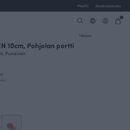
PaaPii
Asiakaspalvelu
0
Takaisin
 10cm, Pohjolan portti
m, Punainen
sa
ilu