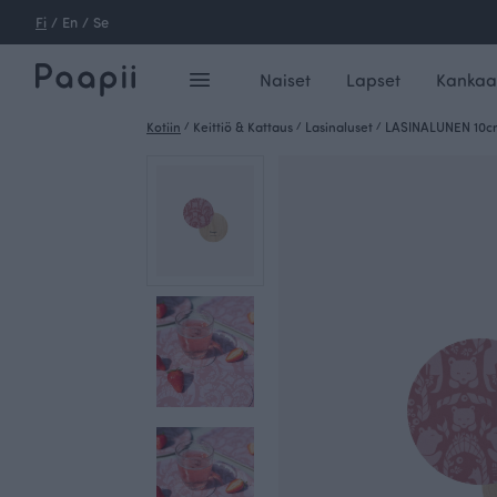
Fi
/
En
/
Se
Naiset
Lapset
Kankaa
Kotiin
/
Keittiö & Kattaus
/
Lasinaluset
/
LASINALUNEN 10cm,