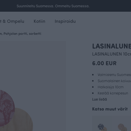
Ilmainen toimitus yli 100 € tilauksille Suomessa.
t & Ompelu
Kotiin
Inspiroidu
 Pohjolan portti, sorbetti
LASINALUNEN
LASINALUNEN 10c
6.00 EUR
Valmistettu Suomes
Suomalainen koivuvi
Halkaisija 10cm
Kestää konepesun
Lue lisää
Katso muut värit