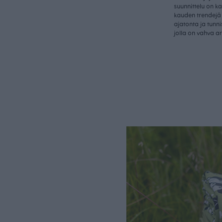
suunnittelu on k
kauden trendejä 
ajatonta ja tunn
jolla on vahva a