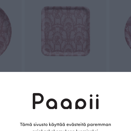
TARJOTIN 33x33cm, Pohjolan portti
TARJOTIN 24
Punainen
Punainen
45.00 EUR
34.00 EUR
Tämä sivusto käyttää evästeitä paremman