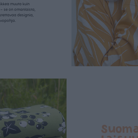
aikkea muuta kuin
– se on omanlaista,
istettavaa designia,
rvopohja.
Suom