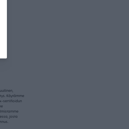
ullinen,
itys. Käytämme
-sertifioidun
me
valmistamme
essa, josta
nnus.