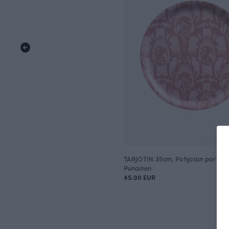
TARJOTIN 35cm, Pohjolan portti
Punainen
45.00 EUR