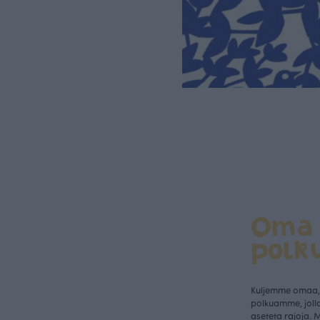
Oma
polk
Kuljemme omaa, 
polkuamme, jolla
aseteta rajoja. 