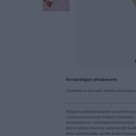
Arvostelujen yhteenveto
Tuotteella ei ole vielä yhtään arvostelua
Paapiin vaaleanpunainen kuviollinen pyö
Lasinalusta koristaa Paapiin rakastettu
lasinalunen on valmistettu kotimaisesta
pinnoituksen ansiosta tuote kestää kuu
idea valmistuvalle, uuteen kotiin muutta