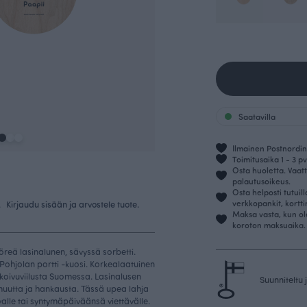
Saatavilla
Ilmainen Postnordin 
Toimitusaika 1 - 3 pv
Osta huoletta. Vaatt
palautusoikeus.
Osta helposti tutuil
verkkopankit, kortt
.
Kirjaudu sisään ja arvostele tuote.
Maksa vasta, kun ol
koroton maksuaika.
reä lasinalunen, sävyssä sorbetti.
 Pohjolan portti -kuosi. Korkealaatuinen
 koivuviilusta Suomessa. Lasinalusen
Suunniteltu
muutta ja hankausta. Tässä upea lahja
valle tai syntymäpäiväänsä viettävälle.