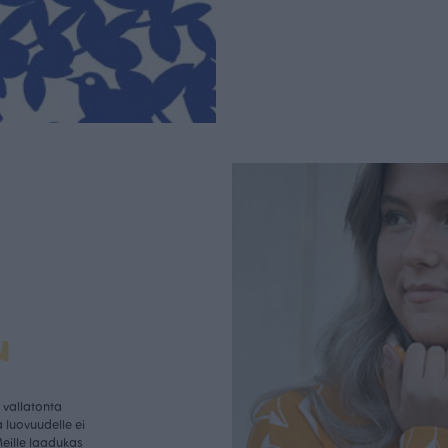
u
vallatonta
 luovuudelle ei
Meille laadukas