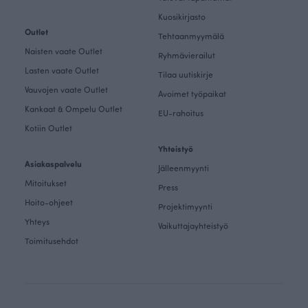
Kuosikirjasto
Outlet
Tehtaanmyymälä
Naisten vaate Outlet
Ryhmävierailut
Lasten vaate Outlet
Tilaa uutiskirje
Vauvojen vaate Outlet
Avoimet työpaikat
Kankaat & Ompelu Outlet
EU-rahoitus
Kotiin Outlet
Yhteistyö
Asiakaspalvelu
Jälleenmyynti
Mitoitukset
Press
Hoito-ohjeet
Projektimyynti
Yhteys
Vaikuttajayhteistyö
Toimitusehdot