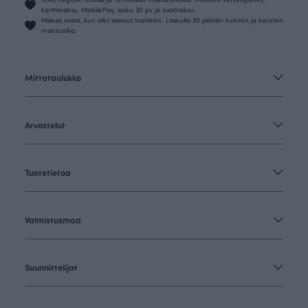
korttimaksu, MobilePay, lasku 30 pv ja osamaksu.
Maksa vasta, kun olet saanut tuotteen. Laskulla 30 päivän kuluton ja koroton
maksuaika.
Mittataulukko
Arvostelut
Tuotetietoa
Valmistusmaa
Suunnittelijat