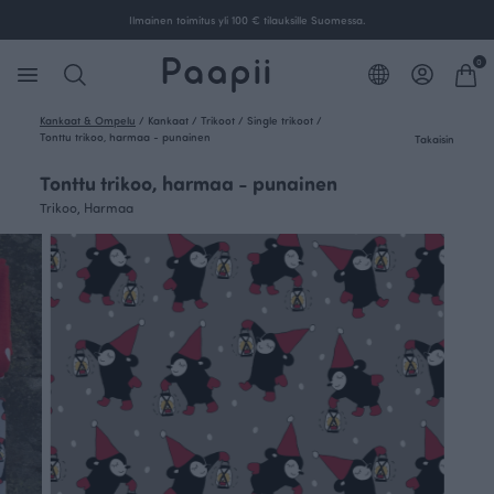
Ilmainen toimitus yli 100 € tilauksille Suomessa.
0
Kankaat & Ompelu
/
Kankaat
/
Trikoot
/
Single trikoot
/
Tonttu trikoo, harmaa - punainen
Takaisin
Tonttu trikoo, harmaa - punainen
Trikoo, Harmaa