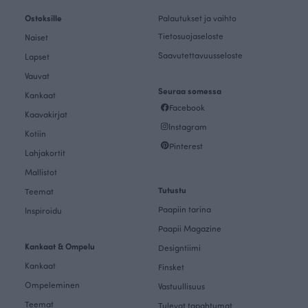
Ostoksille
Palautukset ja vaihto
Tietosuojaseloste
Naiset
Saavutettavuusseloste
Lapset
Vauvat
Seuraa somessa
Kankaat
Facebook
Kaavakirjat
Instagram
Kotiin
Pinterest
Lahjakortit
Mallistot
Tutustu
Teemat
Paapiin tarina
Inspiroidu
Paapii Magazine
Kankaat & Ompelu
Designtiimi
Kankaat
Finsket
Ompeleminen
Vastuullisuus
Teemat
Tulevat tapahtumat