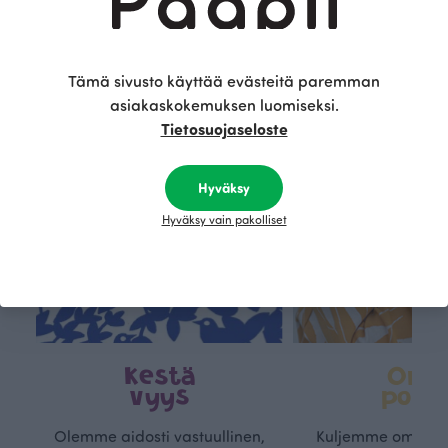
Tämä on Paapii
Tämä sivusto käyttää evästeitä paremman
asiakaskokemuksen luomiseksi.
Tietosuojaseloste
Hyväksy
Hyväksy vain pakolliset
Kestä
Oma
vyys
polk
Olemme aidosti vastuullinen,
Kuljemme omaa, v