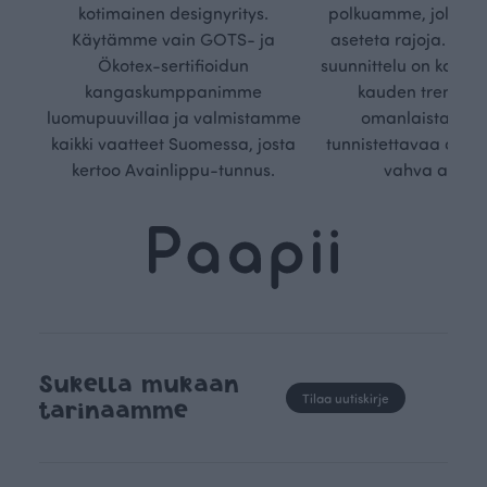
kotimainen designyritys.
polkuamme, jolla lu
Käytämme vain GOTS- ja
aseteta rajoja. Mei
Ökotex-sertifioidun
suunnittelu on kaikk
kangaskumppanimme
kauden trendejä
luomupuuvillaa ja valmistamme
omanlaista, aja
kaikki vaatteet Suomessa, josta
tunnistettavaa desig
kertoo Avainlippu-tunnus.
vahva arvop
Sukella mukaan
Tilaa uutiskirje
tarinaamme