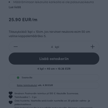
Määrämittaan leikatuilla kankailla ei ole palautusoikeutta
Lue lisää
25.90 EUR/m
Tilausyksikkö 1kpl = 10cm. Jos tarvitset neulosta esim 50 cm
valitse kappalemääräksi 5.
kpl
Lisää ostoskoriin
4 kpl = 40 cm = 10.36 EUR
Saatavilla
Katso toimituskulut
alk. 4.90 EUR
Ilmainen Postnordin toimitus yli 100 € tilauksille Suomessa.
Toimitusaika 1 - 3 pv
Osta huoletta. Vaatteilla sekä kodin tuotteilla on 30 päivän vaihto- ja
palautusoikeus.
Osta helposti tutuilla ja turvallisilla maksutavoilla. Mukana verkkopankit,