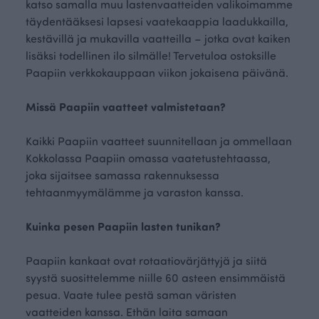
katso samalla muu lastenvaatteiden valikoimamme
täydentääksesi lapsesi vaatekaappia laadukkailla,
kestävillä ja mukavilla vaatteilla – jotka ovat kaiken
lisäksi todellinen ilo silmälle! Tervetuloa ostoksille
Paapiin verkkokauppaan viikon jokaisena päivänä.
Missä Paapiin vaatteet valmistetaan?
Kaikki Paapiin vaatteet suunnitellaan ja ommellaan
Kokkolassa Paapiin omassa vaatetustehtaassa,
joka sijaitsee samassa rakennuksessa
tehtaanmyymälämme ja varaston kanssa.
Kuinka pesen Paapiin lasten tunikan?
Paapiin kankaat ovat rotaatiovärjättyjä ja siitä
syystä suosittelemme niille 60 asteen ensimmäistä
pesua. Vaate tulee pestä saman väristen
vaatteiden kanssa. Ethän laita samaan