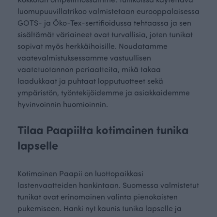
luomupuuvillatrikoo valmistetaan eurooppalaisessa
GOTS- ja Öko-Tex-sertifioidussa tehtaassa ja sen
sisältämät väriaineet ovat turvallisia, joten tunikat
sopivat myös herkkäihoisille. Noudatamme
vaatevalmistuksessamme vastuullisen
vaatetuotannon periaatteita, mikä takaa
laadukkaat ja puhtaat lopputuotteet sekä
ympäristön, työntekijöidemme ja asiakkaidemme
hyvinvoinnin huomioinnin.
Tilaa Paapiilta kotimainen tunika
lapselle
Kotimainen Paapii on luottopaikkasi
lastenvaatteiden hankintaan. Suomessa valmistetut
tunikat ovat erinomainen valinta pienokaisten
pukemiseen. Hanki nyt kaunis tunika lapselle ja