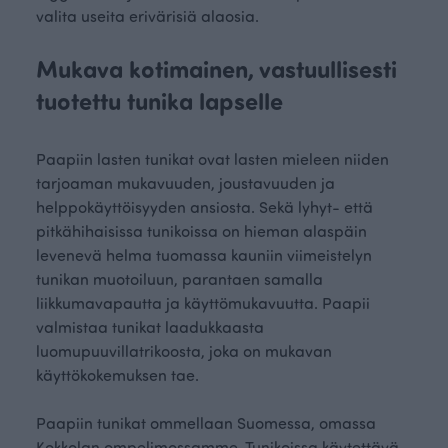
valita useita erivärisiä alaosia.
Mukava kotimainen, vastuullisesti
tuotettu tunika lapselle
Paapiin lasten tunikat ovat lasten mieleen niiden
tarjoaman mukavuuden, joustavuuden ja
helppokäyttöisyyden ansiosta. Sekä lyhyt- että
pitkähihaisissa tunikoissa on hieman alaspäin
levenevä helma tuomassa kauniin viimeistelyn
tunikan muotoiluun, parantaen samalla
liikkumavapautta ja käyttömukavuutta. Paapii
valmistaa tunikat laadukkaasta
luomupuuvillatrikoosta, joka on mukavan
käyttökokemuksen tae.
Paapiin tunikat ommellaan Suomessa, omassa
Kokkolan ompelimossamme. Tunikoissa käytettävä