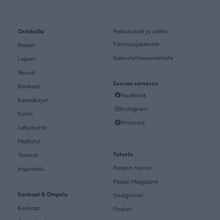
Ostoksille
Palautukset ja vaihto
Tietosuojaseloste
Naiset
Saavutettavuusseloste
Lapset
Vauvat
Seuraa somessa
Kankaat
Facebook
Kaavakirjat
Instagram
Kotiin
Pinterest
Lahjakortit
Mallistot
Tutustu
Teemat
Paapiin tarina
Inspiroidu
Paapii Magazine
Kankaat & Ompelu
Designtiimi
Kankaat
Finsket