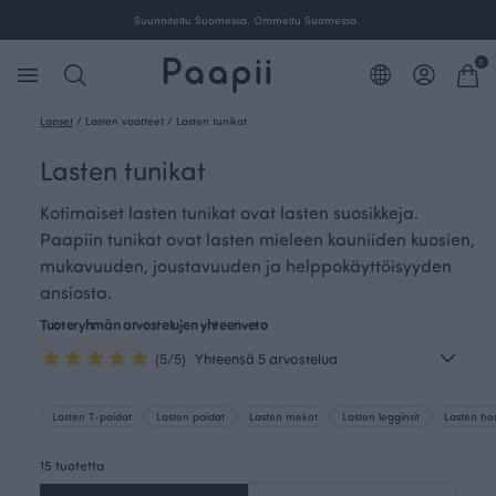
Suunniteltu Suomessa. Ommeltu Suomessa.
0
Lapset
/
Lasten vaatteet
/
Lasten tunikat
Lasten tunikat
Kotimaiset lasten tunikat ovat lasten suosikkeja.
Paapiin tunikat ovat lasten mieleen kauniiden kuosien,
mukavuuden, joustavuuden ja helppokäyttöisyyden
ansiosta.
Tuoteryhmän arvostelujen yhteenveto
(5/5)
Yhteensä 5 arvostelua
Lasten T-paidat
Lasten paidat
Lasten mekot
Lasten legginsit
Lasten ho
15 tuotetta