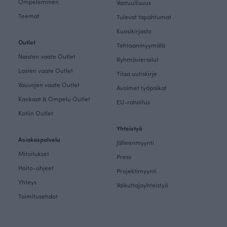
Ompeleminen
Vastuullisuus
Teemat
Tulevat tapahtumat
Kuosikirjasto
Outlet
Tehtaanmyymälä
Naisten vaate Outlet
Ryhmävierailut
Lasten vaate Outlet
Tilaa uutiskirje
Vauvojen vaate Outlet
Avoimet työpaikat
Kankaat & Ompelu Outlet
EU-rahoitus
Kotiin Outlet
Yhteistyö
Asiakaspalvelu
Jälleenmyynti
Mitoitukset
Press
Hoito-ohjeet
Projektimyynti
Yhteys
Vaikuttajayhteistyö
Toimitusehdot