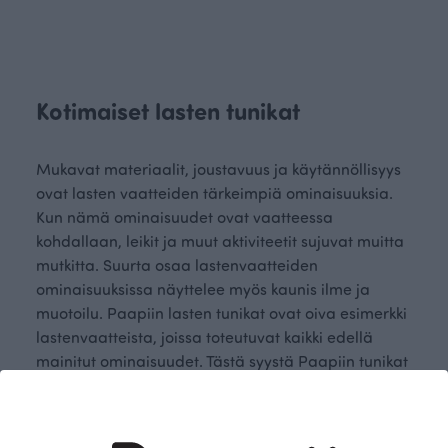
Kotimaiset lasten tunikat
Mukavat materiaalit, joustavuus ja käytännöllisyys
ovat lasten vaatteiden tärkeimpiä ominaisuuksia.
Kun nämä ominaisuudet ovat vaatteessa
kohdallaan, leikit ja muut aktiviteetit sujuvat muitta
mutkitta. Suurta osaa lastenvaatteiden
ominaisuuksissa näyttelee myös kaunis ilme ja
muotoilu. Paapiin lasten tunikat ovat oiva esimerkki
lastenvaatteista, joissa toteutuvat kaikki edellä
mainitut ominaisuudet. Tästä syystä Paapiin tunikat
ovat monen lapsen ykkösvalinta niin leikkeihin ja
askareisiin kotona ja pihamaalla kuin päiväkotiin ja
kouluunkin.