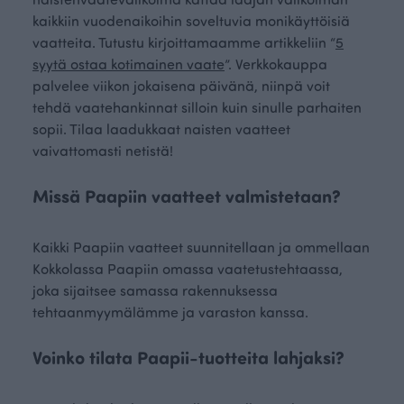
kaikkiin vuodenaikoihin soveltuvia monikäyttöisiä
vaatteita. Tutustu kirjoittamaamme artikkeliin “
5
syytä ostaa kotimainen vaate
”. Verkkokauppa
palvelee viikon jokaisena päivänä, niinpä voit
tehdä vaatehankinnat silloin kuin sinulle parhaiten
sopii. Tilaa laadukkaat naisten vaatteet
vaivattomasti netistä!
Missä Paapiin vaatteet valmistetaan?
Kaikki Paapiin vaatteet suunnitellaan ja ommellaan
Kokkolassa Paapiin omassa vaatetustehtaassa,
joka sijaitsee samassa rakennuksessa
tehtaanmyymälämme ja varaston kanssa.
Voinko tilata Paapii-tuotteita lahjaksi?