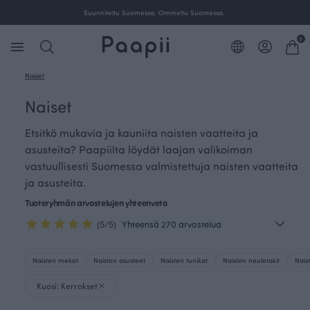
Suunniteltu Suomessa. Ommeltu Suomessa.
0
Naiset
Naiset
Etsitkö mukavia ja kauniita naisten vaatteita ja
asusteita? Paapiilta löydät laajan valikoiman
vastuullisesti Suomessa valmistettuja naisten vaatteita
ja asusteita.
Tuoteryhmän arvostelujen yhteenveto
(5/5)
Yhteensä 270 arvostelua
Naisten mekot
Naisten asusteet
Naisten tunikat
Naisten neuletakit
Nais
Kuosi: Kerrokset