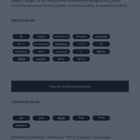
PaaPii Design Oy on vastuullinen kotimainen designyritys, jonka
toiminta perustuu kestävyydelle, kotimaisuudelle ja positiivisuudelle.
MAKSUTAVAT
Muuta evästeasetuksia
TOIMITUSTAVAT
Ilmainen Postnordin toimitus yli 100 € tilauksille Suomessa.