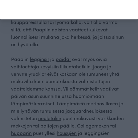
mukavasti istuvat vaatteet auttavat sinua arjen
askareiden keskellä. Liikuit sitten luonnossa,
kauppareissulla tai työmatkalla, voit olla varma
siitä, että Paapiin naisten vaatteet kulkevat
luonnollisesti mukana joka hetkessä, ja joissa sinun
on hyvä olla.
Paapiin
legginsit
ja
paidat
ovat myös oivia
vaihtoehtoja kevyisiin liikuntahetkiin. Jooga ja
venyttelytuokiot eivät koskaan ole tuntuneet yhtä
mukavilta kuin luomutrikoosta valmistettujen
vaatteidemme kanssa. Viileämmät kelit vaativat
päivän asun suunnittelussa huomioimaan
lämpimät kerrokset. Lämpimästä merinovillasta ja
miellyttävän tuntuisesta jacquardneuloksesta
valmistetun
neuletakin
puet mukavasti värikkäiden
mekkojen
tai paitojen päälle. Collegemekon tai
hupparin
puet yllesi
housujen
ja leggingsien