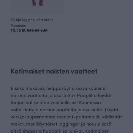
SORJA leggins, Kerrokset
Punainen
70.00 EUR
85.00 EUR
Kotimaiset naisten vaatteet
Etsitkö mukavia, helppokäyttöisiä ja kauniita
naisten vaatteita ja asusteita? Paapiilta löydät
laajan valikoiman vastuullisesti Suomessa
valmistettuja naisten vaatteita ja asusteita. Löydä
verkkokaupastamme rennot t-paitamallit, värikkäät
mekot, monikäyttöiset leggingsit ja housut sekä
pitkähihaisista hupparit ja tunikat. Kotimainen