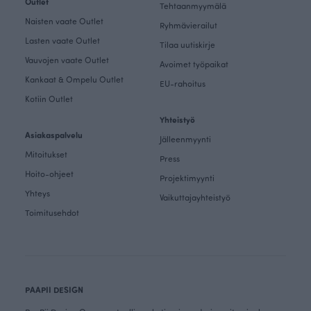
Outlet
Tehtaanmyymälä
Naisten vaate Outlet
Ryhmävierailut
Lasten vaate Outlet
Tilaa uutiskirje
Vauvojen vaate Outlet
Avoimet työpaikat
Kankaat & Ompelu Outlet
EU-rahoitus
Kotiin Outlet
Yhteistyö
Asiakaspalvelu
Jälleenmyynti
Mitoitukset
Press
Hoito-ohjeet
Projektimyynti
Yhteys
Vaikuttajayhteistyö
Toimitusehdot
PAAPII DESIGN