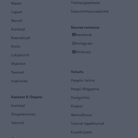
Tietosuojaseloste
Naiset
Saavutettavuusseloste
Lapset
Vauvat
Seuraa somessa
Kankaat
Facebook
Kaavakirjat
Instagram
Kotiin
Pinterest
Lahjakortit
Mallistot
Tutustu
Teemat
Paapiin tarina
Inspiroidu
Paapii Magazine
Kankaat & Ompelu
Designtiimi
Kankaat
Finsket
Ompeleminen
Vastuullisuus
Teemat
Tulevat tapahtumat
Kuosikirjasto