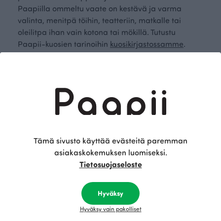
Paapiilla ommeltu vaate on kestävä ja varma
valinta, menitpä töihin, teatteriin, matkalle tai
oleilitpa ihan vain kotona tai mökillä. Tutustu
Paapii-kuosien tarinoihin
kuosikirjastossamme
.
Paapiin vaatteet on suunniteltu Suomessa. Tarkasta
mittataulukkomme
, josta löydät lisää tietoa naisten
vaatteiden suunnittelussa käytetyistä mitoista.
Löydä oma persoonallinen
pukeutumistyylisi
Tämä sivusto käyttää evästeitä paremman
asiakaskokemuksen luomiseksi.
Poimi laajasta kotimaisten vaatteiden valikoimasta
Tietosuojaseloste
mieluisimmat ylä- ja alaosat. Kokonaisuuteen voi
kuulua useita vaatekappaleita housuista tunikoihin
Hyväksy
ja takkeihin. Ajattomat värit ja kuosit antavat
avaimet oman pukeutumistyylin rakentamiseen ja
Hyväksy vain pakolliset
rohkaisevat kokeilemaan uutta. Rennot ja päällä