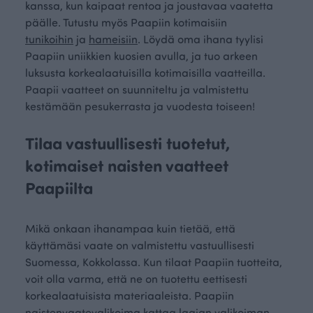
kanssa, kun kaipaat rentoa ja joustavaa vaatetta
päälle. Tutustu myös Paapiin kotimaisiin
tunikoihin
ja
hameisiin
. Löydä oma ihana tyylisi
Paapiin uniikkien kuosien avulla, ja tuo arkeen
luksusta korkealaatuisilla kotimaisilla vaatteilla.
Paapii vaatteet on suunniteltu ja valmistettu
kestämään pesukerrasta ja vuodesta toiseen!
Tilaa vastuullisesti tuotetut,
kotimaiset naisten vaatteet
Paapiilta
Mikä onkaan ihanampaa kuin tietää, että
käyttämäsi vaate on valmistettu vastuullisesti
Suomessa, Kokkolassa. Kun tilaat Paapiin tuotteita,
voit olla varma, että ne on tuotettu eettisesti
korkealaatuisista materiaaleista. Paapiin
naistenvaatevalikoima kattaa laajan valikoiman