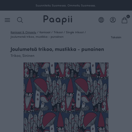
Suunniteltu Suomessa. Ommeltu Suomessa.
0
Kankaat & Ompelu
/
Kankaat
/
Trikoot
/
Single trikoot
/
Joulumetsä trikoo, mustikka - punainen
Takaisin
Joulumetsä trikoo, mustikka - punainen
Trikoo, Sininen