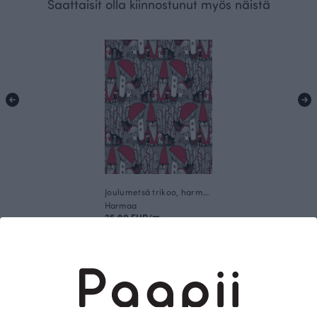
Saattaisit olla kiinnostunut myös näistä
Joulumetsä trikoo, harmaa - punainen
Harmaa
25.90 EUR/m
Tämä on Paapii