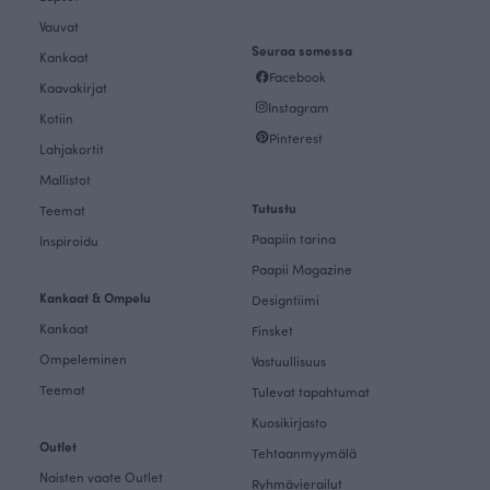
Vauvat
Seuraa somessa
Kankaat
Facebook
Kaavakirjat
Instagram
Kotiin
Pinterest
Lahjakortit
Mallistot
Tutustu
Teemat
Paapiin tarina
Inspiroidu
Paapii Magazine
Kankaat & Ompelu
Designtiimi
Kankaat
Finsket
Ompeleminen
Vastuullisuus
Teemat
Tulevat tapahtumat
Kuosikirjasto
Outlet
Tehtaanmyymälä
Naisten vaate Outlet
Ryhmävierailut