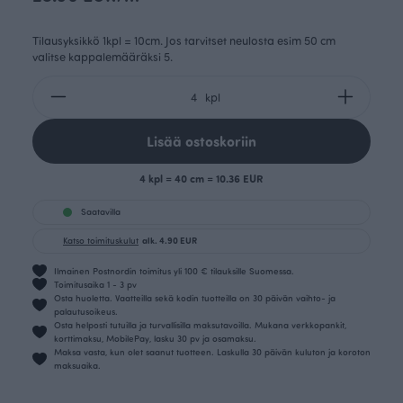
Tilausyksikkö 1kpl = 10cm. Jos tarvitset neulosta esim 50 cm
valitse kappalemääräksi 5.
kpl
Lisää ostoskoriin
4 kpl = 40 cm = 10.36 EUR
Saatavilla
Katso toimituskulut
alk. 4.90 EUR
Ilmainen Postnordin toimitus yli 100 € tilauksille Suomessa.
Toimitusaika 1 - 3 pv
Osta huoletta. Vaatteilla sekä kodin tuotteilla on 30 päivän vaihto- ja
palautusoikeus.
Osta helposti tutuilla ja turvallisilla maksutavoilla. Mukana verkkopankit,
korttimaksu, MobilePay, lasku 30 pv ja osamaksu.
Maksa vasta, kun olet saanut tuotteen. Laskulla 30 päivän kuluton ja koroton
maksuaika.