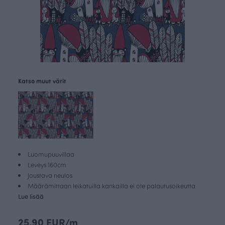
Katso muut värit
Luomupuuvillaa
Leveys 160cm
Joustava neulos
Määrämittaan leikatuilla kankailla ei ole palautusoikeutta
Lue lisää
25.90 EUR/m