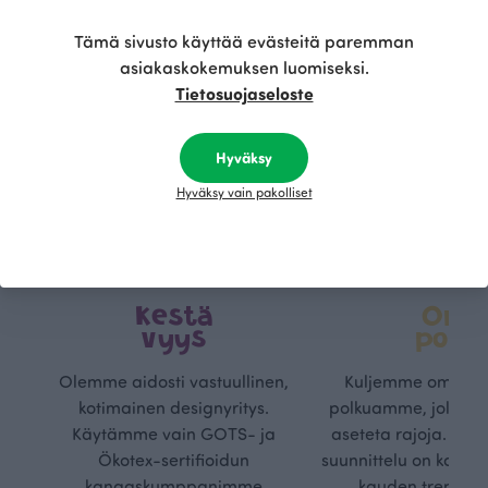
Tämä sivusto käyttää evästeitä paremman
asiakaskokemuksen luomiseksi.
Tietosuojaseloste
Hyväksy
Hyväksy vain pakolliset
Kestä
Oma
vyys
polk
Olemme aidosti vastuullinen,
Kuljemme omaa, v
kotimainen designyritys.
polkuamme, jolla lu
Käytämme vain GOTS- ja
aseteta rajoja. Mei
Ökotex-sertifioidun
suunnittelu on kaikk
kangaskumppanimme
kauden trendejä