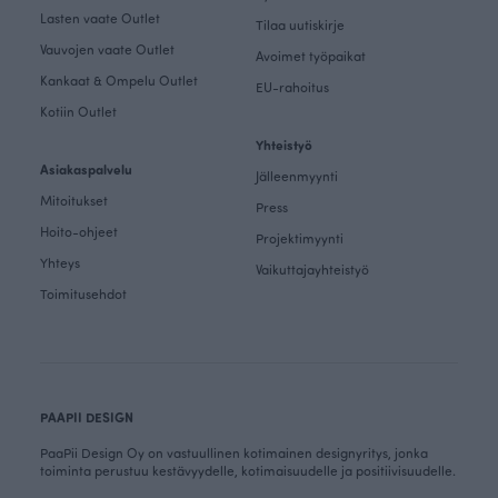
Lasten vaate Outlet
Tilaa uutiskirje
Vauvojen vaate Outlet
Avoimet työpaikat
Kankaat & Ompelu Outlet
EU-rahoitus
Kotiin Outlet
Yhteistyö
Asiakaspalvelu
Jälleenmyynti
Mitoitukset
Press
Hoito-ohjeet
Projektimyynti
Yhteys
Vaikuttajayhteistyö
Toimitusehdot
PAAPII DESIGN
PaaPii Design Oy on vastuullinen kotimainen designyritys, jonka
toiminta perustuu kestävyydelle, kotimaisuudelle ja positiivisuudelle.