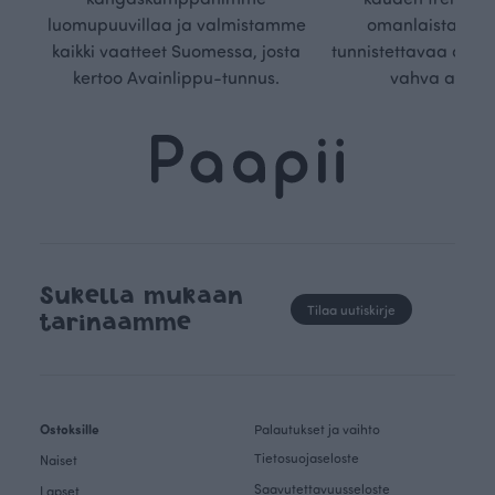
luomupuuvillaa ja valmistamme
omanlaista, aja
kaikki vaatteet Suomessa, josta
tunnistettavaa desig
kertoo Avainlippu-tunnus.
vahva arvop
Sukella mukaan
Tilaa uutiskirje
tarinaamme
Ostoksille
Palautukset ja vaihto
Tietosuojaseloste
Naiset
Saavutettavuusseloste
Lapset