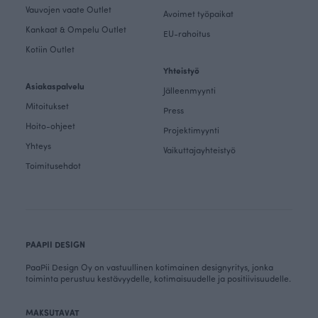
Vauvojen vaate Outlet
Avoimet työpaikat
Kankaat & Ompelu Outlet
EU-rahoitus
Kotiin Outlet
Yhteistyö
Asiakaspalvelu
Jälleenmyynti
Mitoitukset
Press
Hoito-ohjeet
Projektimyynti
Yhteys
Vaikuttajayhteistyö
Toimitusehdot
PAAPII DESIGN
PaaPii Design Oy on vastuullinen kotimainen designyritys, jonka
toiminta perustuu kestävyydelle, kotimaisuudelle ja positiivisuudelle.
MAKSUTAVAT