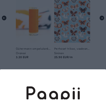
Gütermann ompelulanka, oranssi 351
Perhoset trikoo, vaaleansininen - oranssi
Oranssi
Sininen
3.20 EUR
25.90 EUR/m
Tämä on Paapii