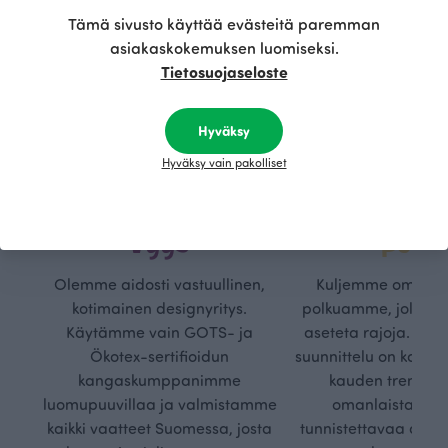
Tämä sivusto käyttää evästeitä paremman
asiakaskokemuksen luomiseksi.
Tietosuojaseloste
Hyväksy
Hyväksy vain pakolliset
Kestä
Oma
vyys
polk
Olemme aidosti vastuullinen,
Kuljemme omaa, v
kotimainen designyritys.
polkuamme, jolla lu
Käytämme vain GOTS- ja
aseteta rajoja. Mei
Ökotex-sertifioidun
suunnittelu on kaikk
kangaskumppanimme
kauden trendejä
luomupuuvillaa ja valmistamme
omanlaista, aja
kaikki vaatteet Suomessa, josta
tunnistettavaa desig