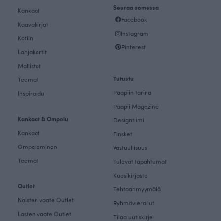
Seuraa somessa
Kankaat
Facebook
Kaavakirjat
Instagram
Kotiin
Pinterest
Lahjakortit
Mallistot
Tutustu
Teemat
Paapiin tarina
Inspiroidu
Paapii Magazine
Kankaat & Ompelu
Designtiimi
Kankaat
Finsket
Ompeleminen
Vastuullisuus
Teemat
Tulevat tapahtumat
Kuosikirjasto
Outlet
Tehtaanmyymälä
Naisten vaate Outlet
Ryhmävierailut
Lasten vaate Outlet
Tilaa uutiskirje