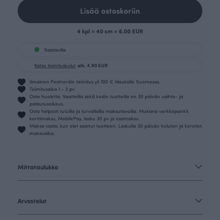
Lisää ostoskoriin
4 kpl = 40 cm = 6.00 EUR
Saatavilla
Katso toimituskulut
alk. 4.90 EUR
Ilmainen Postnordin toimitus yli 100 € tilauksille Suomessa.
Toimitusaika 1 - 3 pv
Osta huoletta. Vaatteilla sekä kodin tuotteilla on 30 päivän vaihto- ja
palautusoikeus.
Osta helposti tutuilla ja turvallisilla maksutavoilla. Mukana verkkopankit,
korttimaksu, MobilePay, lasku 30 pv ja osamaksu.
Maksa vasta, kun olet saanut tuotteen. Laskulla 30 päivän kuluton ja koroton
maksuaika.
Mittataulukko
Arvostelut