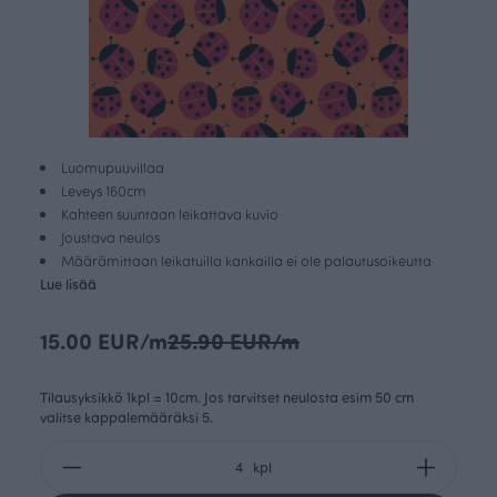
Luomupuuvillaa
Leveys 160cm
Kahteen suuntaan leikattava kuvio
Joustava neulos
Määrämittaan leikatuilla kankailla ei ole palautusoikeutta
Lue lisää
15.00 EUR/m
25.90 EUR/m
Tilausyksikkö 1kpl = 10cm. Jos tarvitset neulosta esim 50 cm
valitse kappalemääräksi 5.
kpl