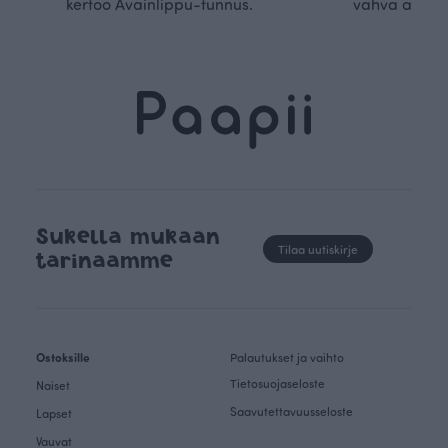
kertoo Avainlippu-tunnus.
vahva arvop
Sukella mukaan
Tilaa uutiskirje
tarinaamme
Ostoksille
Palautukset ja vaihto
Tietosuojaseloste
Naiset
Saavutettavuusseloste
Lapset
Vauvat