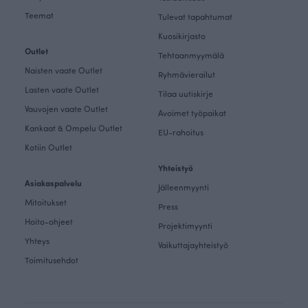
Teemat
Tulevat tapahtumat
Kuosikirjasto
Outlet
Tehtaanmyymälä
Naisten vaate Outlet
Ryhmävierailut
Lasten vaate Outlet
Tilaa uutiskirje
Vauvojen vaate Outlet
Avoimet työpaikat
Kankaat & Ompelu Outlet
EU-rahoitus
Kotiin Outlet
Yhteistyö
Asiakaspalvelu
Jälleenmyynti
Mitoitukset
Press
Hoito-ohjeet
Projektimyynti
Yhteys
Vaikuttajayhteistyö
Toimitusehdot