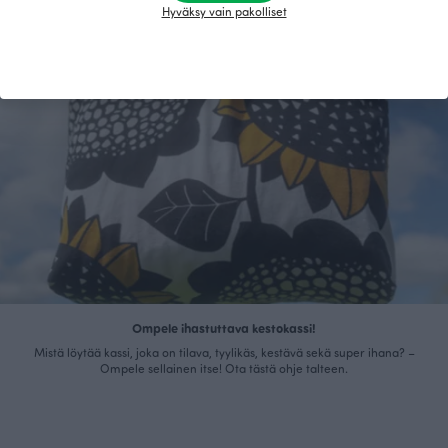
Hyväksy vain pakolliset
Ompele ihastuttava kestokassi!
Mistä löytää kassi, joka on tilava, tyylikäs, kestävä sekä super ihana? –
Ompele sellainen itse! Ota tästä ohje talteen.