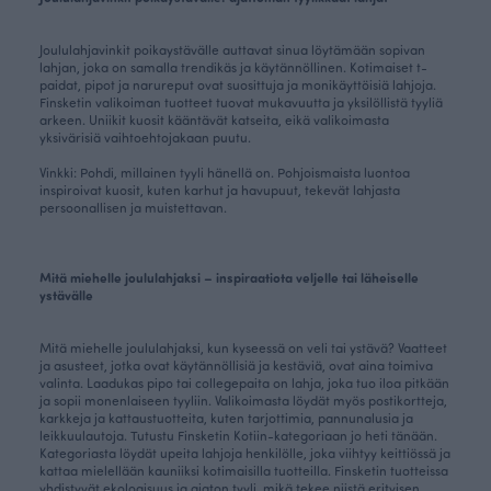
Joululahjavinkit poikaystävälle auttavat sinua löytämään sopivan
lahjan, joka on samalla trendikäs ja käytännöllinen.
Kotimaiset t-
paidat
,
pipot
ja
narureput
ovat suosittuja ja monikäyttöisiä lahjoja.
Finsketin valikoiman tuotteet tuovat mukavuutta ja yksilöllistä tyyliä
arkeen. Uniikit kuosit kääntävät katseita, eikä valikoimasta
yksivärisiä vaihtoehtojakaan puutu.
Vinkki: Pohdi, millainen tyyli hänellä on. Pohjoismaista luontoa
inspiroivat kuosit, kuten karhut ja havupuut, tekevät lahjasta
persoonallisen ja muistettavan.
Mitä miehelle joululahjaksi – inspiraatiota veljelle tai läheiselle
ystävälle
Mitä miehelle joululahjaksi, kun kyseessä on veli tai ystävä? Vaatteet
ja asusteet, jotka ovat käytännöllisiä ja kestäviä, ovat aina toimiva
valinta. Laadukas pipo tai collegepaita on lahja, joka tuo iloa pitkään
ja sopii monenlaiseen tyyliin. Valikoimasta löydät myös postikortteja,
karkkeja ja kattaustuotteita, kuten tarjottimia, pannunalusia ja
leikkuulautoja. Tutustu Finsketin
Kotiin-kategoriaan
jo heti tänään.
Kategoriasta löydät upeita lahjoja henkilölle, joka viihtyy keittiössä ja
kattaa mielellään kauniiksi kotimaisilla tuotteilla. Finsketin tuotteissa
yhdistyvät ekologisuus ja ajaton tyyli, mikä tekee niistä erityisen