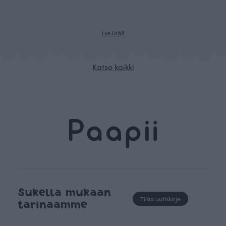
Lue lisää
Katso kaikki
Sukella mukaan
Tilaa uutiskirje
tarinaamme