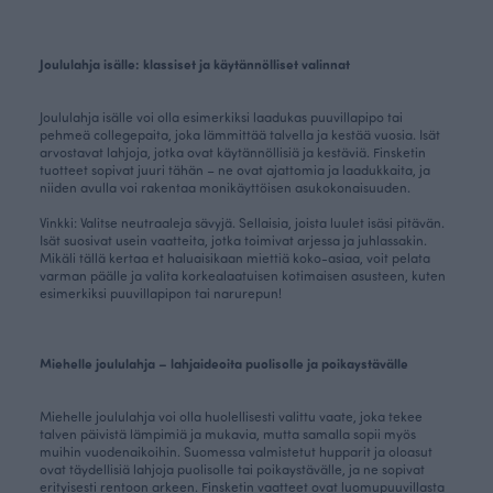
Joululahja isälle: klassiset ja käytännölliset valinnat
Joululahja isälle voi olla esimerkiksi laadukas
puuvillapipo
tai
pehmeä
collegepaita
, joka lämmittää talvella ja kestää vuosia. Isät
arvostavat lahjoja, jotka ovat käytännöllisiä ja kestäviä. Finsketin
tuotteet sopivat juuri tähän – ne ovat ajattomia ja laadukkaita, ja
niiden avulla voi rakentaa monikäyttöisen asukokonaisuuden.
Vinkki: Valitse neutraaleja sävyjä. Sellaisia, joista luulet isäsi pitävän.
Isät suosivat usein vaatteita, jotka toimivat arjessa ja juhlassakin.
Mikäli tällä kertaa et haluaisikaan miettiä koko-asiaa, voit pelata
varman päälle ja valita korkealaatuisen kotimaisen asusteen, kuten
esimerkiksi puuvillapipon tai
narurepun
!
Miehelle joululahja – lahjaideoita puolisolle ja poikaystävälle
Miehelle joululahja voi olla huolellisesti valittu vaate, joka tekee
talven päivistä lämpimiä ja mukavia, mutta samalla sopii myös
muihin vuodenaikoihin. Suomessa valmistetut hupparit ja oloasut
ovat täydellisiä lahjoja puolisolle tai poikaystävälle, ja ne sopivat
erityisesti rentoon arkeen. Finsketin vaatteet ovat luomupuuvillasta