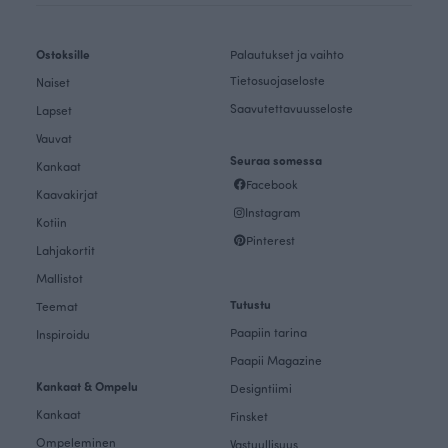
Ostoksille
Palautukset ja vaihto
Tietosuojaseloste
Naiset
Saavutettavuusseloste
Lapset
Vauvat
Seuraa somessa
Kankaat
Facebook
Kaavakirjat
Instagram
Kotiin
Pinterest
Lahjakortit
Mallistot
Tutustu
Teemat
Paapiin tarina
Inspiroidu
Paapii Magazine
Kankaat & Ompelu
Designtiimi
Kankaat
Finsket
Ompeleminen
Vastuullisuus