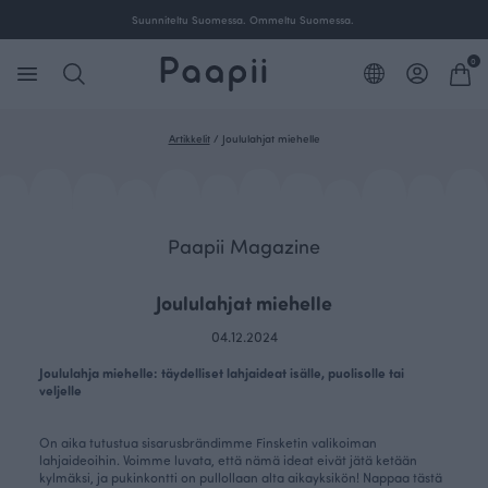
Suunniteltu Suomessa. Ommeltu Suomessa.
0
Artikkelit
/
Joululahjat miehelle
Paapii Magazine
Joululahjat miehelle
04.12.2024
Joululahja miehelle: täydelliset lahjaideat isälle, puolisolle tai
veljelle
On aika tutustua sisarusbrändimme Finsketin valikoiman
lahjaideoihin. Voimme luvata, että nämä ideat eivät jätä ketään
kylmäksi, ja pukinkontti on pullollaan alta aikayksikön! Nappaa tästä