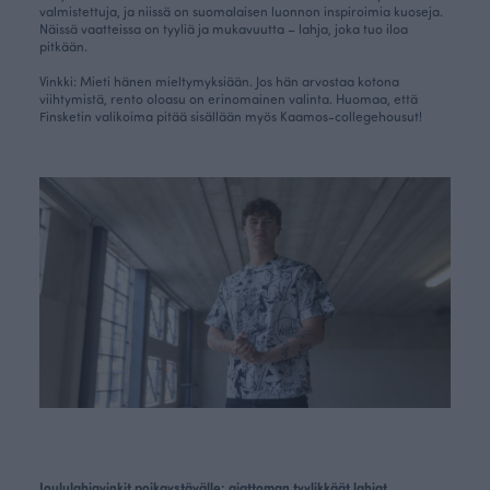
valmistettuja, ja niissä on suomalaisen luonnon inspiroimia kuoseja.
Näissä vaatteissa on tyyliä ja mukavuutta – lahja, joka tuo iloa
pitkään.
Vinkki: Mieti hänen mieltymyksiään. Jos hän arvostaa kotona
viihtymistä, rento oloasu on erinomainen valinta. Huomaa, että
Finsketin valikoima pitää sisällään myös
Kaamos-collegehousut
!
Joululahjavinkit poikaystävälle: ajattoman tyylikkäät lahjat