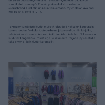
askeleen päässä myymälästä. Tehtaanmyymälävierailulla voit
samalla tutustua myös Paapiin pikkuveljeksikin kutsutun
sisarusbrändi
Finsketin
uniikkiin valikoimaan. Myymälä on avoinna
ma-pe 10-17 sekä la 10-14.
Tehtaanmyymälästä löydät myös yhteistyössä Kokkolan kaupungin
kanssa luodun
Kokkola-tuoteperheen
, joka soveltuu niin lahjoiksi,
tuliaisiksi, matkamuistoiksi kuin kokkolalaisten koteihin. Valikoimaan
kuuluvat kangaskassi, muistikirja, leikkuulauta, tarjotin, pyykkietikka
sekä omena- ja inkiväärikaramellit.