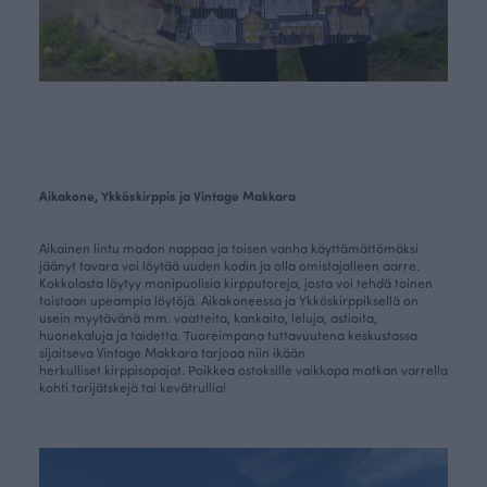
Aikakone, Ykköskirppis ja Vintage Makkara
Aikainen lintu madon nappaa ja toisen vanha käyttämättömäksi
jäänyt tavara voi löytää uuden kodin ja olla omistajalleen aarre.
Kokkolasta löytyy monipuolisia kirpputoreja, josta voi tehdä toinen
toistaan upeampia löytöjä. Aikakoneessa ja Ykköskirppiksellä on
usein myytävänä mm. vaatteita, kankaita, leluja, astioita,
huonekaluja ja taidetta. Tuoreimpana tuttavuutena keskustassa
sijaitseva Vintage Makkara tarjoaa niin ikään
herkulliset
kirppisapajat.
Poikkea ostoksille vaikkapa matkan varrella
kohti torijätskejä tai kevätrullia!