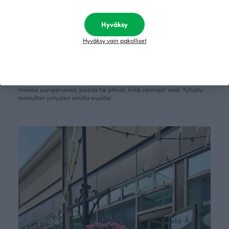
keskellä kauniita historiallisia rakennuksia.
Hyväksy
Hyväksy vain pakolliset
Café Kahvipuu, Nera ja Roja
Kaikki yllä mainitut herkkupaikat sijaitsevat Kokkolan näyttävällä
Isokadulla. Tunnelmallinen ilmapiiri ja hyvä ruoka ja jälkiruoat
kahviannoksineen yhdistävät näitä paikkoja erinomaisesti. Tekipä
mielesi uuniperunaa, pizzaa tai pihviä, niitä varmasti saat. Tutustu
menuihin yritysten omilla sivuilla!