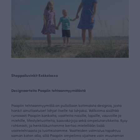
Shoppailuvinkit Kokkolassa
Designaarteita Paapiin tehtaanmyymälästä
Paapiin tehtaanmyymälä on pullollaan kotimaista designia, josta
hankit ainutlaatuiset lahjat itselle tai lahjaksi. Valikoima sisältää
runsaasti
Paapiin kankaita
,
vaatteita naisille
, lapsille, vauvoille ja
miehille, lifestyletuotteita, kaavakirjoja sekä ompelutarvikkeita. Kysy
rohkeasti, ja henkilökuntamme kertoo mielellään lisää
vaatetehtaasta ja tuotteistamme. Vaatteiden valmistus tapahtuu
saman katon alla, sillä Paapiin ompelimo sijaitsee vain muutaman