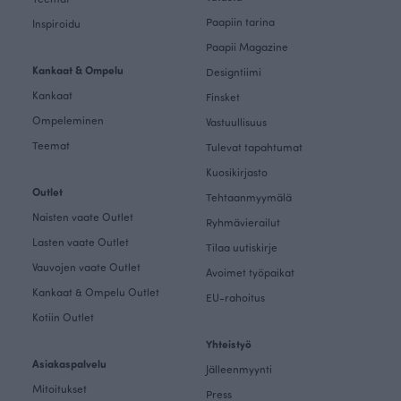
Paapiin tarina
Inspiroidu
Paapii Magazine
Kankaat & Ompelu
Designtiimi
Kankaat
Finsket
Ompeleminen
Vastuullisuus
Teemat
Tulevat tapahtumat
Kuosikirjasto
Outlet
Tehtaanmyymälä
Naisten vaate Outlet
Ryhmävierailut
Lasten vaate Outlet
Tilaa uutiskirje
Vauvojen vaate Outlet
Avoimet työpaikat
Kankaat & Ompelu Outlet
EU-rahoitus
Kotiin Outlet
Yhteistyö
Asiakaspalvelu
Jälleenmyynti
Mitoitukset
Press