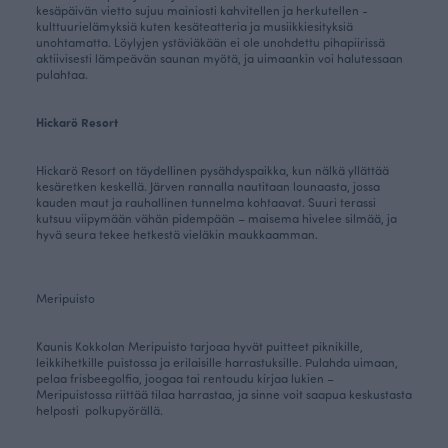
kesäpäivän vietto sujuu mainiosti kahvitellen ja herkutellen -
kulttuurielämyksiä kuten kesäteatteria ja musiikkiesityksiä
unohtamatta. Löylyjen ystäviäkään ei ole unohdettu pihapiirissä
aktiivisesti lämpeävän saunan myötä, ja uimaankin voi halutessaan
pulahtaa.
Hickarö Resort
Hickarö Resort on täydellinen pysähdyspaikka, kun nälkä yllättää
kesäretken keskellä. Järven rannalla nautitaan lounaasta, jossa
kauden maut ja rauhallinen tunnelma kohtaavat. Suuri terassi
kutsuu viipymään vähän pidempään – maisema hivelee silmää, ja
hyvä seura tekee hetkestä vieläkin maukkaamman.
Meripuisto
Kaunis Kokkolan Meripuisto tarjoaa hyvät puitteet piknikille,
leikkihetkille puistossa ja erilaisille harrastuksille. Pulahda uimaan,
pelaa frisbeegolfia, joogaa tai rentoudu kirjaa lukien –
Meripuistossa riittää tilaa harrastaa, ja sinne voit saapua keskustasta
helposti polkupyörällä.