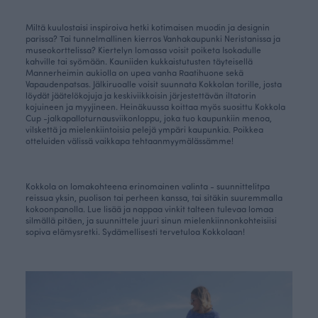
Miltä kuulostaisi inspiroiva hetki kotimaisen muodin ja designin
parissa? Tai tunnelmallinen kierros Vanhakaupunki Neristanissa ja
museokorttelissa? Kiertelyn lomassa voisit poiketa Isokadulle
kahville tai syömään. Kauniiden kukkaistutusten täyteisellä
Mannerheimin aukiolla on upea vanha Raatihuone sekä
Vapaudenpatsas. Jälkiruoalle voisit suunnata Kokkolan torille, josta
löydät jäätelökojuja ja keskiviikkoisin järjestettävän iltatorin
kojuineen ja myyjineen. Heinäkuussa koittaa myös suosittu Kokkola
Cup -jalkapalloturnausviikonloppu, joka tuo kaupunkiin menoa,
vilskettä ja mielenkiintoisia pelejä ympäri kaupunkia. Poikkea
otteluiden välissä vaikkapa tehtaanmyymälässämme!
Kokkola on lomakohteena erinomainen valinta - suunnittelitpa
reissua yksin, puolison tai perheen kanssa, tai sitäkin suuremmalla
kokoonpanolla. Lue lisää ja nappaa vinkit talteen tulevaa lomaa
silmällä pitäen, ja suunnittele juuri sinun mielenkiinnonkohteisiisi
sopiva elämysretki. Sydämellisesti tervetuloa Kokkolaan!