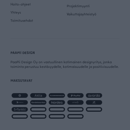
Hoito-ohjeet
Projektimyynti
Yhteys
Vaikuttajayhteistyö
Toimitusehdot
PAAPII DESIGN
PaaPii Design Oy on vastuullinen kotimainen designyritys, jonka
toiminta perustuu kestävyydelle, kotimaisuudelle ja positiivisuudelle.
MAKSUTAVAT