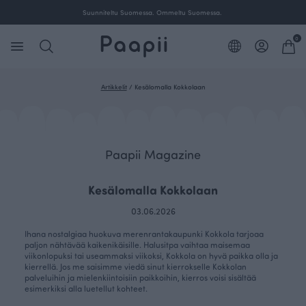
Ilmainen toimitus yli 100 € tilauksille Suomessa.
0
Artikkelit
/
Kesälomalla Kokkolaan
Paapii Magazine
Kesälomalla Kokkolaan
03.06.2026
Ihana nostalgiaa huokuva merenrantakaupunki Kokkola tarjoaa
paljon nähtävää kaikenikäisille. Halusitpa vaihtaa maisemaa
viikonlopuksi tai useammaksi viikoksi, Kokkola on hyvä paikka olla ja
kierrellä. Jos me saisimme viedä sinut kierrokselle Kokkolan
palveluihin ja mielenkiintoisiin paikkoihin, kierros voisi sisältää
esimerkiksi alla luetellut kohteet.