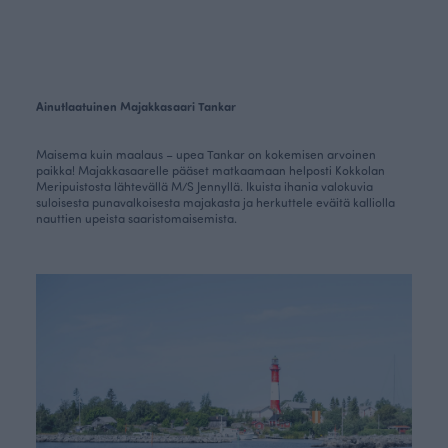
Ainutlaatuinen Majakkasaari Tankar
Maisema kuin maalaus – upea Tankar on kokemisen arvoinen
paikka! Majakkasaarelle pääset matkaamaan helposti Kokkolan
Meripuistosta lähtevällä M/S Jennyllä. Ikuista ihania valokuvia
suloisesta punavalkoisesta majakasta ja herkuttele eväitä kalliolla
nauttien upeista saaristomaisemista.