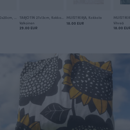
LEIKKUULAUTA 30x20cm, Kokkola
TARJOTIN 27x13cm, Kokkola
MUISTIKIRJA, Kokkola
MUISTIKIR
Valkoinen
18.00 EUR
Vihreä
29.00 EUR
18.00 EU