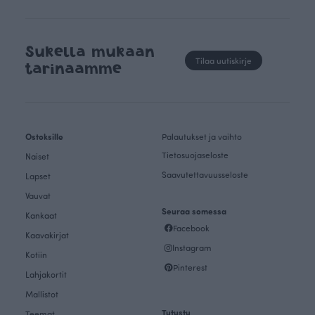
Sukella mukaan
Tilaa uutiskirje
tarinaamme
Ostoksille
Palautukset ja vaihto
Tietosuojaseloste
Naiset
Saavutettavuusseloste
Lapset
Vauvat
Seuraa somessa
Kankaat
Facebook
Kaavakirjat
Instagram
Kotiin
Pinterest
Lahjakortit
Mallistot
Tutustu
Teemat