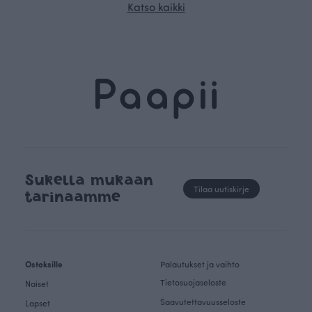
Katso kaikki
Sukella mukaan
Tilaa uutiskirje
tarinaamme
Ostoksille
Palautukset ja vaihto
Tietosuojaseloste
Naiset
Saavutettavuusseloste
Lapset