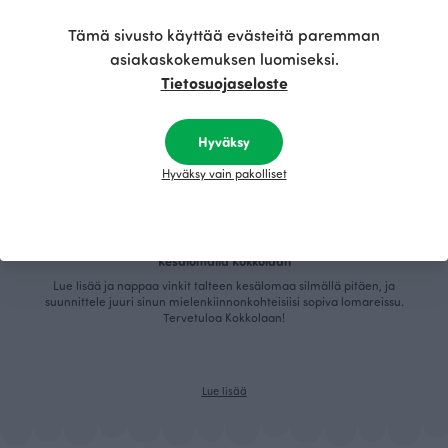
Tämä sivusto käyttää evästeitä paremman
asiakaskokemuksen luomiseksi.
Tietosuojaseloste
Hyväksy
Hyväksy vain pakolliset
Kesälomalla Kokkolaan
Lue lisää ja nappaa vinkit talteen kesälomaa silmällä pitäen, ja
suunnittele juuri sinun mielenkiinnonkohteisiisi sopiva lomareissu.
Tervetuloa Kokkolaan!
Lue lisää