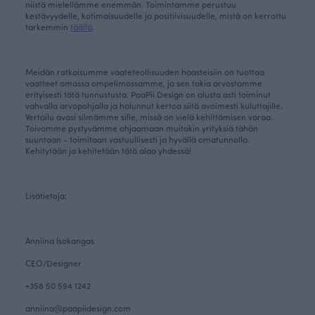
niistä mielellämme enemmän. Toimintamme perustuu
kestävyydelle, kotimaisuudelle ja positiivisuudelle, mistä on kerrottu
tarkemmin
täällä
.
Meidän ratkaisumme vaateteollisuuden haasteisiin on tuottaa
vaatteet omassa ompelimossamme, ja sen takia arvostamme
erityisesti tätä tunnustusta. PaaPii Design on alusta asti toiminut
vahvalla arvopohjalla ja halunnut kertoa siitä avoimesti kuluttajille.
Vertailu avasi silmämme sille, missä on vielä kehittämisen varaa.
Toivomme pystyvämme ohjaamaan muitakin yrityksiä tähän
suuntaan - toimitaan vastuullisesti ja hyvällä omatunnolla.
Kehitytään ja kehitetään tätä alaa yhdessä!
Lisätietoja:
Anniina Isokangas
CEO/Designer
+358 50 594 1242
anniina@paapiidesign.com