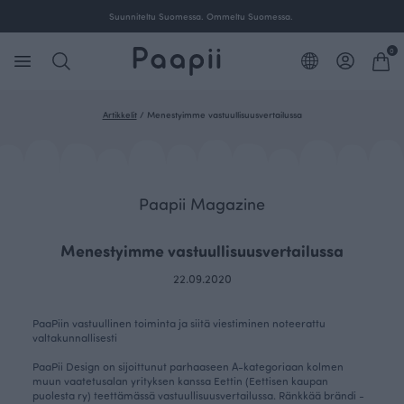
Suunniteltu Suomessa. Ommeltu Suomessa.
0
Artikkelit
/
Menestyimme vastuullisuusvertailussa
Paapii Magazine
Menestyimme vastuullisuusvertailussa
22.09.2020
PaaPiin vastuullinen toiminta ja siitä viestiminen noteerattu
valtakunnallisesti
PaaPii Design on sijoittunut parhaaseen A-kategoriaan kolmen
muun vaatetusalan yrityksen kanssa Eettin (Eettisen kaupan
puolesta ry) teettämässä vastuullisuusvertailussa. Ränkkää brändi -