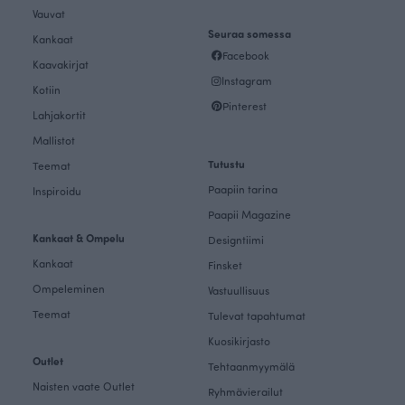
Vauvat
Seuraa somessa
Kankaat
Facebook
Kaavakirjat
Instagram
Kotiin
Pinterest
Lahjakortit
Mallistot
Tutustu
Teemat
Paapiin tarina
Inspiroidu
Paapii Magazine
Kankaat & Ompelu
Designtiimi
Kankaat
Finsket
Ompeleminen
Vastuullisuus
Teemat
Tulevat tapahtumat
Kuosikirjasto
Outlet
Tehtaanmyymälä
Naisten vaate Outlet
Ryhmävierailut