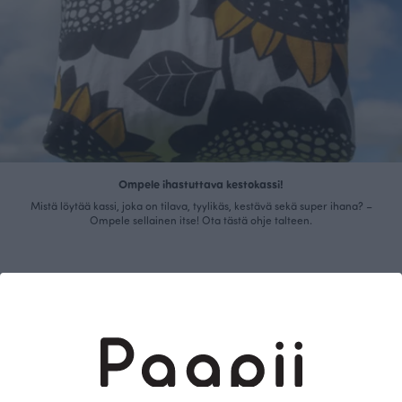
Ompele ihastuttava kestokassi!
Mistä löytää kassi, joka on tilava, tyylikäs, kestävä sekä super ihana? –
Ompele sellainen itse! Ota tästä ohje talteen.
Lue lisää