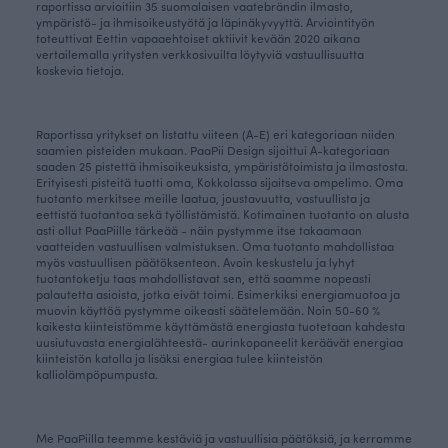
raportissa arvioitiin 35 suomalaisen vaatebrändin ilmasto,
ympäristö- ja ihmisoikeustyötä ja läpinäkyvyyttä. Arviointityön
toteuttivat Eettin vapaaehtoiset aktiivit kevään 2020 aikana
vertailemalla yritysten verkkosivuilta löytyviä vastuullisuutta
koskevia tietoja.
Raportissa yritykset on listattu viiteen (A-E) eri kategoriaan niiden
saamien pisteiden mukaan. PaaPii Design sijoittui A-kategoriaan
saaden 25 pistettä ihmisoikeuksista, ympäristötoimista ja ilmastosta.
Erityisesti pisteitä tuotti oma, Kokkolassa sijaitseva ompelimo. Oma
tuotanto merkitsee meille laatua, joustavuutta, vastuullista ja
eettistä tuotantoa sekä työllistämistä. Kotimainen tuotanto on alusta
asti ollut PaaPiille tärkeää - näin pystymme itse takaamaan
vaatteiden vastuullisen valmistuksen. Oma tuotanto mahdollistaa
myös vastuullisen päätöksenteon. Avoin keskustelu ja lyhyt
tuotantoketju taas mahdollistavat sen, että saamme nopeasti
palautetta asioista, jotka eivät toimi. Esimerkiksi energiamuotoa ja
muovin käyttöä pystymme oikeasti säätelemään. Noin 50-60 %
kaikesta kiinteistömme käyttämästä energiasta tuotetaan kahdesta
uusiutuvasta energialähteestä- aurinkopaneelit keräävät energiaa
kiinteistön katolla ja lisäksi energiaa tulee kiinteistön
kalliolämpöpumpusta.
Me PaaPiilla teemme kestäviä ja vastuullisia päätöksiä, ja kerromme