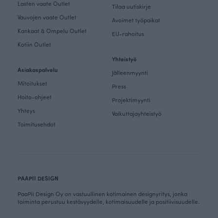
Lasten vaate Outlet
Tilaa uutiskirje
Vauvojen vaate Outlet
Avoimet työpaikat
Kankaat & Ompelu Outlet
EU-rahoitus
Kotiin Outlet
Yhteistyö
Asiakaspalvelu
Jälleenmyynti
Mitoitukset
Press
Hoito-ohjeet
Projektimyynti
Yhteys
Vaikuttajayhteistyö
Toimitusehdot
PAAPII DESIGN
PaaPii Design Oy on vastuullinen kotimainen designyritys, jonka
toiminta perustuu kestävyydelle, kotimaisuudelle ja positiivisuudelle.