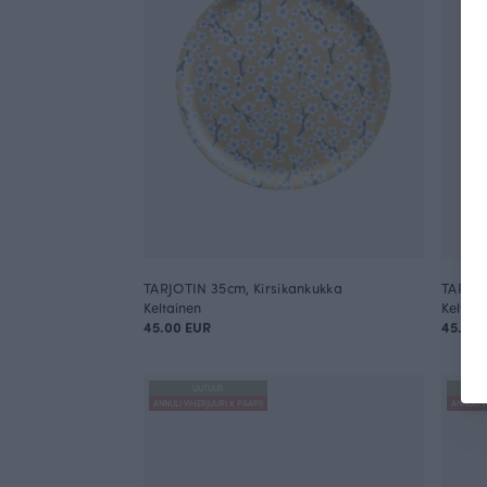
TARJOTIN 35cm, Kirsikankukka
TARJOT
Keltainen
Keltain
45.00 EUR
45.00 
UUTUUS
ANNULI VIHERJUURI X PAAPII
ANNULI V