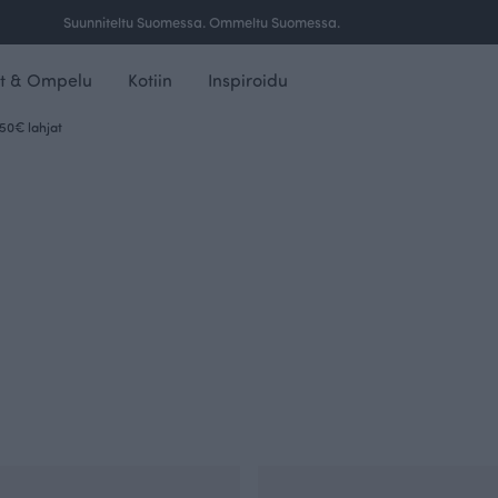
Ilmainen toimitus yli 100 € tilauksille Suomessa.
t & Ompelu
Kotiin
Inspiroidu
 50€ lahjat