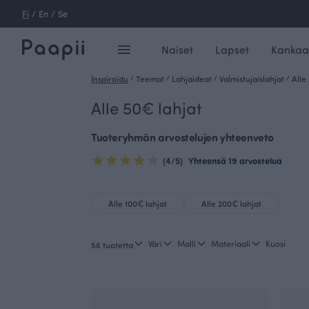
Fi
/
En
/
Se
Naiset
Lapset
Kankaa
Inspiroidu
/
Teemat
/
Lahjaideat
/
Valmistujaislahjat
/
Alle
Alle 50€ lahjat
Tuoteryhmän arvostelujen yhteenveto
(4/5)
Yhteensä 19 arvostelua
Alle 100€ lahjat
Alle 200€ lahjat
Väri
Malli
Materiaali
Kuosi
56 tuotetta