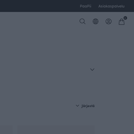
PaaPii
Asiakaspalvelu
0
Järjestä