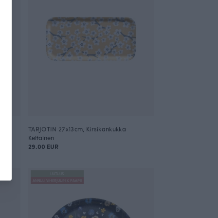
TARJOTIN 27x13cm, Kirsikankukka
Keltainen
29.00 EUR
UUTUUS
ANNULI VIHERJUURI X PAAPII