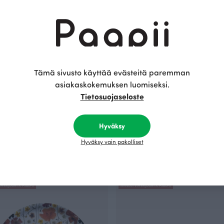
Tämä sivusto käyttää evästeitä paremman
asiakaskokemuksen luomiseksi.
Tietosuojaseloste
Hyväksy
IN 33x33cm, Kirsikankukka
TARJOTIN 24cm, Kirsikankukka
en
Hyväksy vain pakolliset
Keltainen
EUR
34.00 EUR
UUTUUS
UUTUUS
IHERJUURI X PAAPII
ANNULI VIHERJUURI X PAAPII