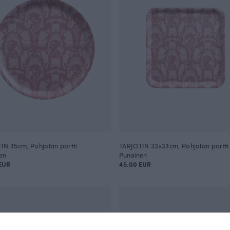
IN 35cm, Pohjolan portti
TARJOTIN 33x33cm, Pohjolan portti
en
Punainen
EUR
45.00 EUR