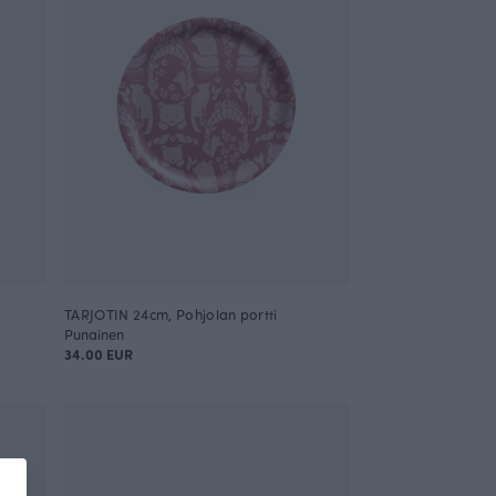
TARJOTIN 24cm, Pohjolan portti
Punainen
34.00 EUR