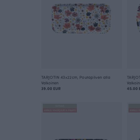
TARJOTIN 43x22cm, Poutapilven alla
TARJOT
Valkoinen
Valkoi
39.00 EUR
45.00 
UUTUUS
ANNULI VIHERJUURI X PAAPII
ANNULI V