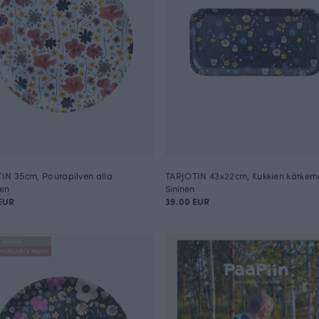
IN 35cm, Poutapilven alla
TARJOTIN 43x22cm, Kukkien kätkem
nen
Sininen
EUR
39.00 EUR
UUTUUS
IHERJUURI X PAAPII