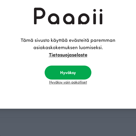
isiä vaatteita käytät eniten, ja valitse kangas, joka sopii luon
koimassa on sekä klassisia neutraaleja sävyjä että iloisia, vär
allisia.
nen interlock-merinovilla helposti Paapi
Tämä sivusto käyttää evästeitä paremman
it interlock-merinovillakankaat luotettavasti ja nopeasti. Vo
asiakaskokemuksen luomiseksi.
 Kokkolan myymäläämme. Tehtaanmyymälä sijaitsee osoitteess
Tietosuojaseloste
ttaa mielellään löytämään sopivimmat vaihtoehdot. Tilausten
kipäivän kuluessa, joten pääset pian toteuttamaan seuraavan om
uullinen tapa ostaa laadukasta merinovillakangasta.
Hyväksy
Hyväksy vain pakolliset