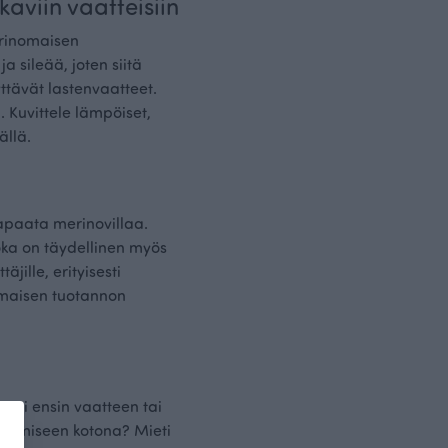
aviin vaatteisiin
erinomaisen
 sileää, joten siitä
ttävät lastenvaatteet.
 Kuvittele lämpöiset,
ällä.
vapaata merinovillaa.
joka on täydellinen myös
äjille, erityisesti
timaisen tuotannon
Mieti ensin vaatteen tai
outumiseen kotona? Mieti