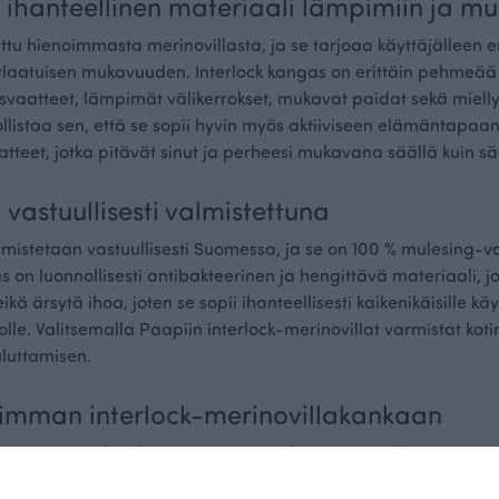
 ihanteellinen materiaali lämpimiin ja muk
ettu hienoimmasta merinovillasta, ja se tarjoaa käyttäjälleen 
aatuisen mukavuuden. Interlock kangas on erittäin pehmeää ja
svaatteet, lämpimät välikerrokset, mukavat paidat sekä mielly
istaa sen, että se sopii hyvin myös aktiiviseen elämäntapaan.
atteet, jotka pitävät sinut ja perheesi mukavana säällä kuin sä
 vastuullisesti valmistettuna
almistetaan vastuullisesti Suomessa, ja se on 100 % mulesing-
s on luonnollisesti antibakteerinen ja hengittävä materiaali, 
eikä ärsytä ihoa, joten se sopii ihanteellisesti kaikenikäisille käytt
iholle. Valitsemalla Paapiin interlock-merinovillat varmistat ko
uluttamisen.
ivimman interlock-merinovillakankaan
 tarjoaa vaihtoehtoja, joista voit valita juuri sinulle sopivan. 
 tarvitsetko lämpöä aktiiviseen ulkoiluun vai mukavuutta rent