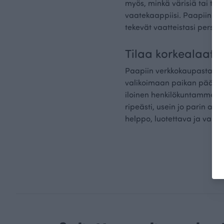
myös, minkä värisiä tai tyyl
vaatekaappiisi. Paapiin vali
tekevät vaatteistasi persoon
Tilaa korkealaatui
Paapiin verkkokaupasta hank
valikoimaan paikan päälle
iloinen henkilökuntamme au
ripeästi, usein jo parin ar
helppo, luotettava ja vast