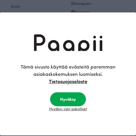
Instagram
Kotiin
Pinterest
Lahjakortit
Mallistot
Tutustu
Teemat
Paapiin tarina
Inspiroidu
Paapii Magazine
Kankaat & Ompelu
Designtiimi
Kankaat
Finsket
Tämä sivusto käyttää evästeitä paremman
asiakaskokemuksen luomiseksi.
Ompeleminen
Vastuullisuus
Tietosuojaseloste
Teemat
Tulevat tapahtumat
Kuosikirjasto
Outlet
Hyväksy
Tehtaanmyymälä
Naisten vaate Outlet
Ryhmävierailut
Hyväksy vain pakolliset
Lasten vaate Outlet
Tilaa uutiskirje
Vauvojen vaate Outlet
Avoimet työpaikat
Kankaat & Ompelu Outlet
EU-rahoitus