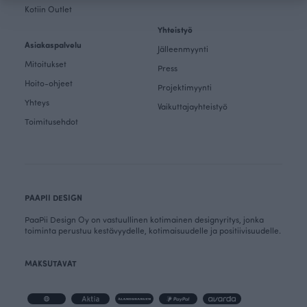
Kotiin Outlet
Yhteistyö
Asiakaspalvelu
Jälleenmyynti
Mitoitukset
Press
Hoito-ohjeet
Projektimyynti
Yhteys
Vaikuttajayhteistyö
Toimitusehdot
PAAPII DESIGN
PaaPii Design Oy on vastuullinen kotimainen designyritys, jonka
toiminta perustuu kestävyydelle, kotimaisuudelle ja positiivisuudelle.
MAKSUTAVAT