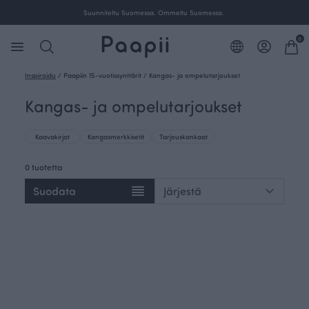
Suunniteltu Suomessa. Ommeltu Suomessa.
0
Inspiroidu
/
Paapiin 15-vuotissynttärit
/
Kangas- ja ompelutarjoukset
Kangas- ja ompelutarjoukset
Kaavakirjat
Kangasmerkkisetit
Tarjouskankaat
0 tuotetta
Suodata