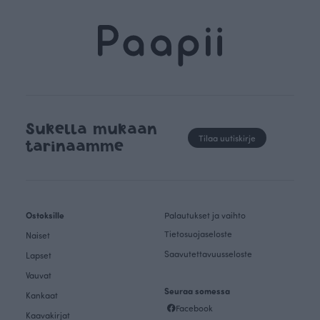
Sukella mukaan
Tilaa uutiskirje
tarinaamme
Ostoksille
Palautukset ja vaihto
Tietosuojaseloste
Naiset
Saavutettavuusseloste
Lapset
Vauvat
Seuraa somessa
Kankaat
Facebook
Kaavakirjat