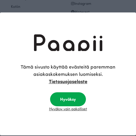
Instagram
Kotiin
Pinterest
Lahjakortit
Mallistot
Tutustu
Teemat
Paapiin tarina
Inspiroidu
Paapii Magazine
Kankaat & Ompelu
Designtiimi
Kankaat
Finsket
Tämä sivusto käyttää evästeitä paremman
asiakaskokemuksen luomiseksi.
Ompeleminen
Vastuullisuus
Tietosuojaseloste
Teemat
Tulevat tapahtumat
Kuosikirjasto
Outlet
Hyväksy
Tehtaanmyymälä
Naisten vaate Outlet
Ryhmävierailut
Hyväksy vain pakolliset
Lasten vaate Outlet
Tilaa uutiskirje
Vauvojen vaate Outlet
Avoimet työpaikat
Kankaat & Ompelu Outlet
EU-rahoitus