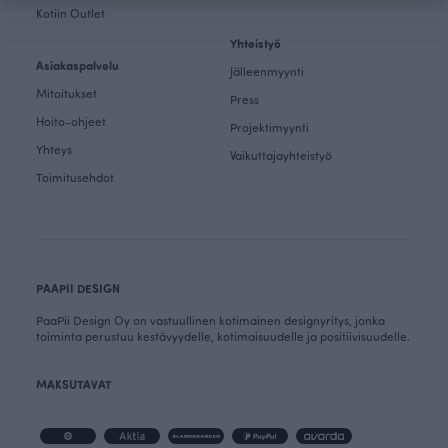
Kotiin Outlet
Yhteistyö
Asiakaspalvelu
Jälleenmyynti
Mitoitukset
Press
Hoito-ohjeet
Projektimyynti
Yhteys
Vaikuttajayhteistyö
Toimitusehdot
PAAPII DESIGN
PaaPii Design Oy on vastuullinen kotimainen designyritys, jonka
toiminta perustuu kestävyydelle, kotimaisuudelle ja positiivisuudelle.
MAKSUTAVAT