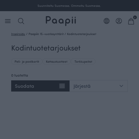
Suunniteltu Suomessa. Ommeltu Suomessa.
0
Inspiroidu
/
Paapiin 15-vuotissynttärit
/
Kodintuotetarjoukset
Kodintuotetarjoukset
Peli- ja postikortit
Kattaustuotteet
Torkkupeitot
0 tuotetta
Suodata