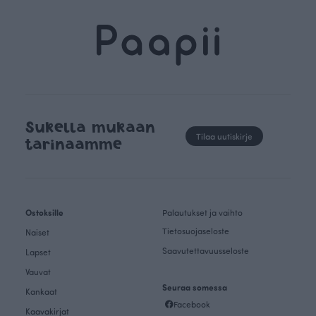
Sukella mukaan
Tilaa uutiskirje
tarinaamme
Ostoksille
Palautukset ja vaihto
Tietosuojaseloste
Naiset
Saavutettavuusseloste
Lapset
Vauvat
Seuraa somessa
Kankaat
Facebook
Kaavakirjat