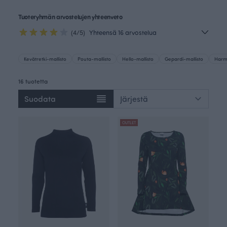
Tuoteryhmän arvostelujen yhteenveto
(4/5)
Yhteensä 16 arvostelua
Kevätretki-mallisto
Pouta-mallisto
Hello-mallisto
Gepardi-mallisto
Harmo
16 tuotetta
Suodata
OUTLET