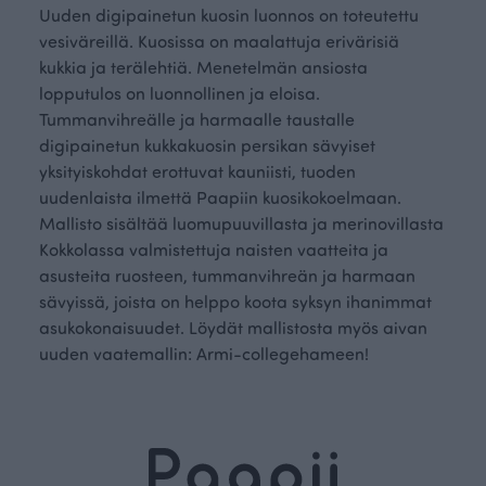
Uuden digipainetun kuosin luonnos on toteutettu
vesiväreillä. Kuosissa on maalattuja erivärisiä
kukkia ja terälehtiä. Menetelmän ansiosta
lopputulos on luonnollinen ja eloisa.
Tummanvihreälle ja harmaalle taustalle
digipainetun kukkakuosin persikan sävyiset
yksityiskohdat erottuvat kauniisti, tuoden
uudenlaista ilmettä Paapiin kuosikokoelmaan.
Mallisto sisältää luomupuuvillasta ja merinovillasta
Kokkolassa valmistettuja naisten vaatteita ja
asusteita ruosteen, tummanvihreän ja harmaan
sävyissä, joista on helppo koota syksyn ihanimmat
asukokonaisuudet. Löydät mallistosta myös aivan
uuden vaatemallin: Armi-collegehameen!