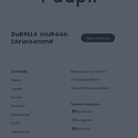
Sukella mukaan
Tilaa uutiskirje
tarinaamme
Ostoksille
Palautukset ja vaihto
Tietosuojaseloste
Naiset
Saavutettavuusseloste
Lapset
Vauvat
Seuraa somessa
Kankaat
Facebook
Kaavakirjat
Instagram
Kotiin
Pinterest
Lahjakortit