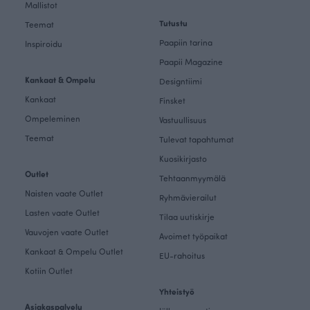
Mallistot
Tutustu
Teemat
Paapiin tarina
Inspiroidu
Paapii Magazine
Kankaat & Ompelu
Designtiimi
Kankaat
Finsket
Ompeleminen
Vastuullisuus
Teemat
Tulevat tapahtumat
Kuosikirjasto
Outlet
Tehtaanmyymälä
Naisten vaate Outlet
Ryhmävierailut
Lasten vaate Outlet
Tilaa uutiskirje
Vauvojen vaate Outlet
Avoimet työpaikat
Kankaat & Ompelu Outlet
EU-rahoitus
Kotiin Outlet
Yhteistyö
Asiakaspalvelu