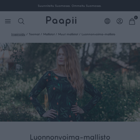
Suunniteltu Suomessa. Ommeltu Suomessa.
0
Inspiroidu
/
Teemat
/
Mallistot
/
Muut mallistot
/
Luonnonvoima-mallisto
Luonnonvoima-mallisto