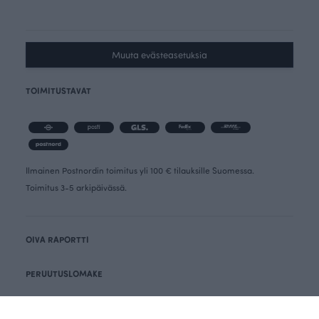
Muuta evästeasetuksia
TOIMITUSTAVAT
Ilmainen Postnordin toimitus yli 100 € tilauksille Suomessa.
Toimitus 3-5 arkipäivässä.
OIVA RAPORTTI
PERUUTUSLOMAKE