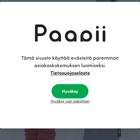
Tämä sivusto käyttää evästeitä paremman
asiakaskokemuksen luomiseksi.
KINOS merinovillahuivi, ruoste
HANKI merinovillasäärystimet, harmaa
Tietosuojaseloste
Oranssi
Harmaa
70.00 EUR
50.00 EUR
Hyväksy
Hyväksy vain pakolliset