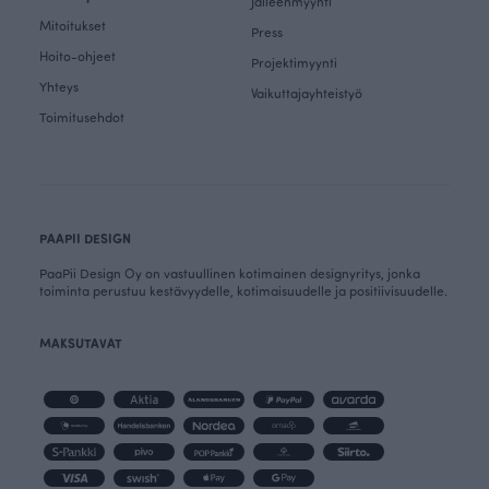
Jälleenmyynti
Mitoitukset
Press
Hoito-ohjeet
Projektimyynti
Yhteys
Vaikuttajayhteistyö
Toimitusehdot
PAAPII DESIGN
PaaPii Design Oy on vastuullinen kotimainen designyritys, jonka
toiminta perustuu kestävyydelle, kotimaisuudelle ja positiivisuudelle.
MAKSUTAVAT