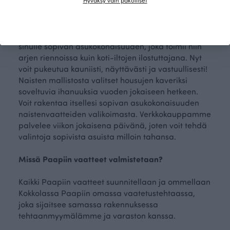
voit olla varma, että ne ovat vastuullisesti tuotettu.
Verkkokauppamme tuotevalikoimasta löydät juuri
sinulle sopivan asukokonaisuuden, joka toimii niin
arjen riennoissa kuin koti-iltojen ilostuttajana. Nyt
voit pukeutua kauniisti, näyttävästi ja vastuullisesti!
Naisten mallistosta valitset housujen kaveriksi
soveltuvia ihanuuksia vuoden jokaiseen hetkeen.
Voit rakentaa itsellesi sopivan asukokonaisuuden
naistenvaatteiden valikoimasta. Verkkokauppamme
palvelee viikon jokaisena päivänä, joten voit tehdä
valintoja sopivista asuista milloin tahansa.
Missä Paapiin vaatteet valmistetaan?
Kaikki Paapiin vaatteet suunnitellaan ja ommellaan
Kokkolassa Paapiin omassa vaatetustehtaassa,
joka sijaitsee samassa rakennuksessa
tehtaanmyymälämme ja varaston kanssa.