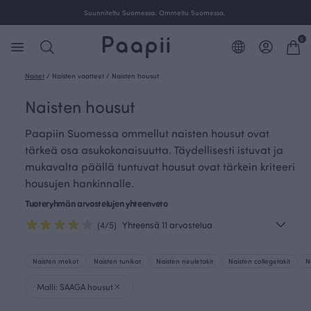
Suunniteltu Suomessa. Ommeltu Suomessa.
0
Naiset
/
Naisten vaatteet
/
Naisten housut
Naisten housut
Paapiin Suomessa ommellut naisten housut ovat
tärkeä osa asukokonaisuutta. Täydellisesti istuvat ja
mukavalta päällä tuntuvat housut ovat tärkein kriteeri
housujen hankinnalle.
Tuoteryhmän arvostelujen yhteenveto
(4/5)
Yhteensä 11 arvostelua
Naisten mekot
Naisten tunikat
Naisten neuletakit
Naisten collegetakit
N
Malli: SAAGA housut