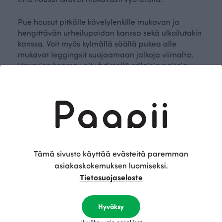
Pue housut pitkälle kävelylenkille mukavan ja
hengittävän urheilupaidan kanssa sekä ulkoilutakin
kanssa. Voit myös kylmällä säällä pukea alle
mukavat leggingsit suojaamaan jalkoja viimalta.
Housujen kanssa voit yhdistellä erilaisia
paitoja
,
tunikoita
tai
huppareita
.
Suosittu ja lämmin huppari sopii erinomaisesti
housujen kaveriksi. Voit valita hupparista juuri sinun
asuusi sopivan väriyhdistelmän.
Arkiasuksi yhdistele
housujen kanssa esimerkiksi raidallisia tai
kuviollisia
t-paitoja
sekä merinovillasta tehty
lämmin
neuletakki
.
Tämä sivusto käyttää evästeitä paremman
Tilaa vastuullisesti tuotettuja vaatteita
asiakaskokemuksen luomiseksi.
Paapiilta
Tietosuojaseloste
Mikä onkaan ihanampaa kuin tietää, että
Hyväksy
käyttämäsi vaate on valmistettu vastuullisesti
Suomessa, Kokkolassa. Kun tilaat Paapiin tuotteita,
Hyväksy vain pakolliset