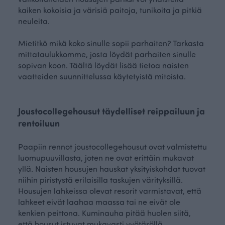
kaiken kokoisia ja värisiä paitoja, tunikoita ja pitkiä
neuleita.
Mietitkö mikä koko sinulle sopii parhaiten? Tarkasta
mittataulukkomme
, josta löydät parhaiten sinulle
sopivan koon. Täältä löydät lisää tietoa naisten
vaatteiden suunnittelussa käytetyistä mitoista.
Joustocollegehousut täydelliset reippailuun ja
rentoiluun
Paapiin rennot joustocollegehousut ovat valmistettu
luomupuuvillasta, joten ne ovat erittäin mukavat
yllä. Naisten housujen hauskat yksityiskohdat tuovat
niihin piristystä erilaisilla taskujen värityksillä.
Housujen lahkeissa olevat resorit varmistavat, että
lahkeet eivät laahaa maassa tai ne eivät ole
kenkien peittona. Kuminauha pitää huolen siitä,
että housut istuvat mukavasti vyötäröllä.