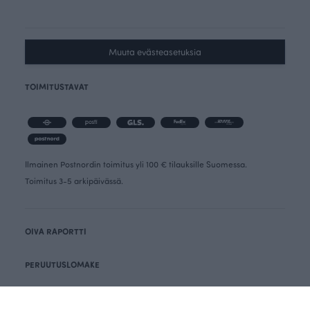
Muuta evästeasetuksia
TOIMITUSTAVAT
Ilmainen Postnordin toimitus yli 100 € tilauksille Suomessa.
Toimitus 3-5 arkipäivässä.
OIVA RAPORTTI
PERUUTUSLOMAKE