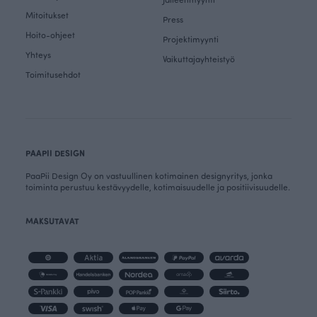
Mitoitukset
Press
Hoito-ohjeet
Projektimyynti
Yhteys
Vaikuttajayhteistyö
Toimitusehdot
PAAPII DESIGN
PaaPii Design Oy on vastuullinen kotimainen designyritys, jonka
toiminta perustuu kestävyydelle, kotimaisuudelle ja positiivisuudelle.
MAKSUTAVAT