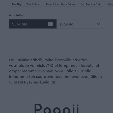
The Night of The Fabrics
Toisenlainen Black Friday
Finn Fashion Friday
Oul
0 tuotetta
Suodata
Haluaisitko nähdä, miltä Paapiilla näyttää
vaatteiden valmistus? Olet lämpimästi tervetullut
ompelimomme avoimiin oviin. Tällä sivustolla
infoamme kun seuraavat avoimet ovet ovat jälleen
tulossa! Pysy siis kuulolla!