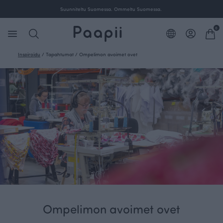
Suunniteltu Suomessa. Ommeltu Suomessa.
0
Inspiroidu
/
Tapahtumat
/
Ompelimon avoimet ovet
Ompelimon avoimet ovet