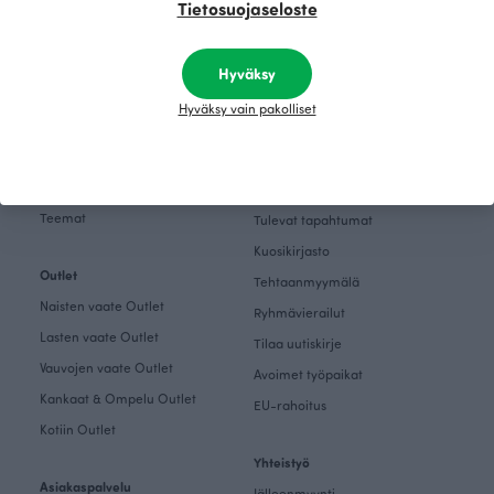
Tietosuojaseloste
Mallistot
Tutustu
Teemat
Paapiin tarina
Inspiroidu
Hyväksy
Paapii Magazine
Hyväksy vain pakolliset
Kankaat & Ompelu
Designtiimi
Kankaat
Finsket
Ompeleminen
Vastuullisuus
Teemat
Tulevat tapahtumat
Kuosikirjasto
Outlet
Tehtaanmyymälä
Naisten vaate Outlet
Ryhmävierailut
Lasten vaate Outlet
Tilaa uutiskirje
Vauvojen vaate Outlet
Avoimet työpaikat
Kankaat & Ompelu Outlet
EU-rahoitus
Kotiin Outlet
Yhteistyö
Asiakaspalvelu
Jälleenmyynti