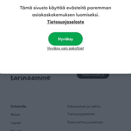
Tämä sivusto käyttää evästeitä paremman
asiakaskokemuksen luomiseksi.
Tietosuojaseloste
Hyväksy
Hyväksy vain pakolliset
Sukella mukaan
Tilaa uutiskirje
tarinaamme
Ostoksille
Palautukset ja vaihto
Tietosuojaseloste
Naiset
Saavutettavuusseloste
Lapset
Vauvat