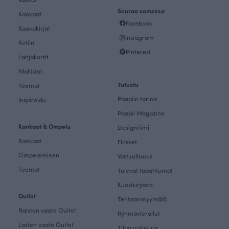
Seuraa somessa
Kankaat
Facebook
Kaavakirjat
Instagram
Kotiin
Pinterest
Lahjakortit
Mallistot
Tutustu
Teemat
Paapiin tarina
Inspiroidu
Paapii Magazine
Kankaat & Ompelu
Designtiimi
Kankaat
Finsket
Ompeleminen
Vastuullisuus
Teemat
Tulevat tapahtumat
Kuosikirjasto
Outlet
Tehtaanmyymälä
Naisten vaate Outlet
Ryhmävierailut
Lasten vaate Outlet
Tilaa uutiskirje