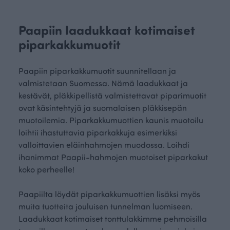
Paapiin laadukkaat kotimaiset
piparkakkumuotit
Paapiin piparkakkumuotit suunnitellaan ja
valmistetaan Suomessa. Nämä laadukkaat ja
kestävät, pläkkipellistä valmistettavat piparimuotit
ovat käsintehtyjä ja suomalaisen pläkkisepän
muotoilemia. Piparkakkumuottien kaunis muotoilu
loihtii ihastuttavia piparkakkuja esimerkiksi
valloittavien eläinhahmojen muodossa. Loihdi
ihanimmat Paapii-hahmojen muotoiset piparkakut
koko perheelle!
Paapiilta löydät piparkakkumuottien lisäksi myös
muita tuotteita jouluisen tunnelman luomiseen.
Laadukkaat kotimaiset tonttulakkimme pehmoisilla