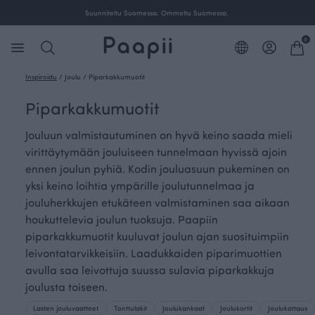
Suunniteltu Suomessa. Ommeltu Suomessa.
0
Inspiroidu
/
Joulu
/
Piparkakkumuotit
Piparkakkumuotit
Jouluun valmistautuminen on hyvä keino saada mieli
virittäytymään jouluiseen tunnelmaan hyvissä ajoin
ennen joulun pyhiä. Kodin jouluasuun pukeminen on
yksi keino loihtia ympärille joulutunnelmaa ja
jouluherkkujen etukäteen valmistaminen saa aikaan
houkuttelevia joulun tuoksuja. Paapiin
piparkakkumuotit kuuluvat joulun ajan suosituimpiin
leivontatarvikkeisiin. Laadukkaiden piparimuottien
avulla saa leivottuja suussa sulavia piparkakkuja
joulusta toiseen.
Lasten jouluvaatteet
Tonttulakit
Joulukankaat
Joulukortit
Joulukattaus