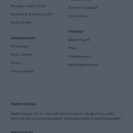
Vauvojen vaate Outlet
Avoimet työpaikat
Kankaat & Ompelu Outlet
EU-rahoitus
Kotiin Outlet
Yhteistyö
Asiakaspalvelu
Jälleenmyynti
Mitoitukset
Press
Hoito-ohjeet
Projektimyynti
Yhteys
Vaikuttajayhteistyö
Toimitusehdot
PAAPII DESIGN
PaaPii Design Oy on vastuullinen kotimainen designyritys, jonka
toiminta perustuu kestävyydelle, kotimaisuudelle ja positiivisuudelle.
MAKSUTAVAT