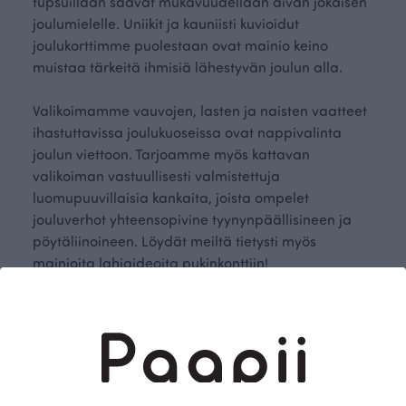
tupsuillaan saavat mukavuudellaan aivan jokaisen
joulumielelle. Uniikit ja kauniisti kuvioidut
joulukorttimme puolestaan ovat mainio keino
muistaa tärkeitä ihmisiä lähestyvän joulun alla.
Valikoimamme vauvojen, lasten ja naisten vaatteet
ihastuttavissa joulukuoseissa ovat nappivalinta
joulun viettoon. Tarjoamme myös kattavan
valikoiman vastuullisesti valmistettuja
luomupuuvillaisia kankaita, joista ompelet
jouluverhot yhteensopivine tyynynpäällisineen ja
pöytäliinoineen. Löydät meiltä tietysti myös
mainioita lahjaideoita pukinkonttiin!
Voinko tilata Paapii-tuotteita lahjaksi?
Voit tehdä tilauksen omalla nimelläsi ja lisätä
lahjansaajan tiedot kommenttikenttään. Poistamme
tuotteista hinnat.