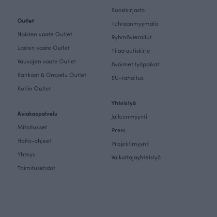
Kuosikirjasto
Outlet
Tehtaanmyymälä
Naisten vaate Outlet
Ryhmävierailut
Lasten vaate Outlet
Tilaa uutiskirje
Vauvojen vaate Outlet
Avoimet työpaikat
Kankaat & Ompelu Outlet
EU-rahoitus
Kotiin Outlet
Yhteistyö
Asiakaspalvelu
Jälleenmyynti
Mitoitukset
Press
Hoito-ohjeet
Projektimyynti
Yhteys
Vaikuttajayhteistyö
Toimitusehdot