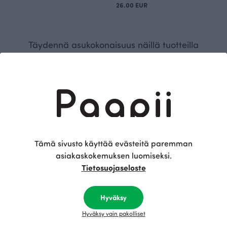
26.00 EUR
Täydennä asukokonaisuus näillä tuotteilla
BESTSELLER
Tämä sivusto käyttää evästeitä paremman
asiakaskokemuksen luomiseksi.
Tietosuojaseloste
t, musta
BODY, Työkoneet
BODY, Kesä
37.00 EUR
37.00 EUR
Hyväksy
Hyväksy vain pakolliset