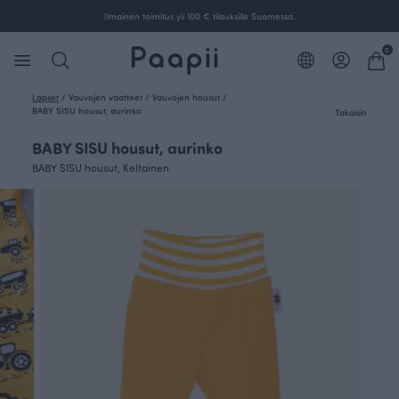
Ilmainen toimitus yli 100 € tilauksille Suomessa.
0
Lapset
/
Vauvojen vaatteet
/
Vauvojen housut
/
BABY SISU housut, aurinko
Takaisin
BABY SISU housut, aurinko
BABY SISU housut, Keltainen