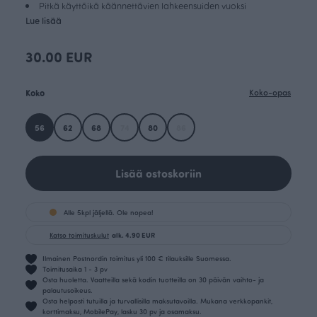
Pitkä käyttöikä käännettävien lahkeensuiden vuoksi
Lue lisää
30.00 EUR
Koko
Koko-opas
56
62
68
74
80
86
Lisää ostoskoriin
Alle 5kpl jäljellä. Ole nopea!
Katso toimituskulut
alk. 4.90 EUR
Ilmainen Postnordin toimitus yli 100 € tilauksille Suomessa.
Toimitusaika 1 - 3 pv
Osta huoletta. Vaatteilla sekä kodin tuotteilla on 30 päivän vaihto- ja
palautusoikeus.
Osta helposti tutuilla ja turvallisilla maksutavoilla. Mukana verkkopankit,
korttimaksu, MobilePay, lasku 30 pv ja osamaksu.