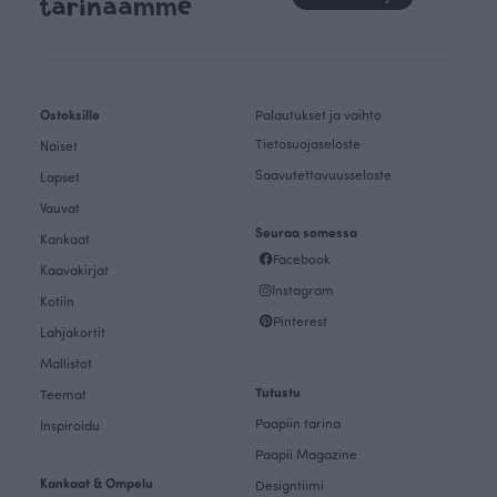
tarinaamme
Ostoksille
Palautukset ja vaihto
Tietosuojaseloste
Naiset
Saavutettavuusseloste
Lapset
Vauvat
Seuraa somessa
Kankaat
Facebook
Kaavakirjat
Instagram
Kotiin
Pinterest
Lahjakortit
Mallistot
Tutustu
Teemat
Paapiin tarina
Inspiroidu
Paapii Magazine
Kankaat & Ompelu
Designtiimi