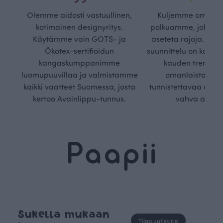
Olemme aidosti vastuullinen,
Kuljemme omaa, v
kotimainen designyritys.
polkuamme, jolla lu
Käytämme vain GOTS- ja
aseteta rajoja. Mei
Ökotex-sertifioidun
suunnittelu on kaikk
kangaskumppanimme
kauden trendejä
luomupuuvillaa ja valmistamme
omanlaista, aja
kaikki vaatteet Suomessa, josta
tunnistettavaa desig
kertoo Avainlippu-tunnus.
vahva arvop
Sukella mukaan
Tilaa uutiskirje