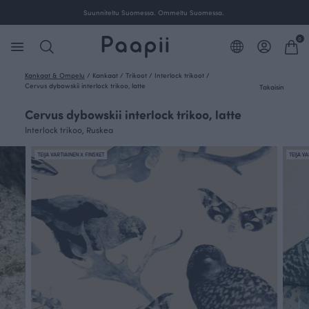
Suunniteltu Suomessa. Ommeltu Suomessa.
0
Kankaat & Ompelu
/
Kankaat
/
Trikoot
/
Interlock trikoot
/
Cervus dybowskii interlock trikoo, latte
Takaisin
Cervus dybowskii interlock trikoo, latte
Interlock trikoo, Ruskea
TEIJA VARTIAINEN X FINSKET
TEIJA V