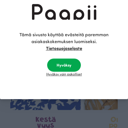
Tämä on Paapii
Tämä sivusto käyttää evästeitä paremman
asiakaskokemuksen luomiseksi.
Tietosuojaseloste
Hyväksy
Hyväksy vain pakolliset
Kestä
Oma
vyys
polk