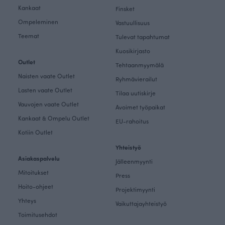
Kankaat
Finsket
Ompeleminen
Vastuullisuus
Teemat
Tulevat tapahtumat
Kuosikirjasto
Outlet
Tehtaanmyymälä
Naisten vaate Outlet
Ryhmävierailut
Lasten vaate Outlet
Tilaa uutiskirje
Vauvojen vaate Outlet
Avoimet työpaikat
Kankaat & Ompelu Outlet
EU-rahoitus
Kotiin Outlet
Yhteistyö
Asiakaspalvelu
Jälleenmyynti
Mitoitukset
Press
Hoito-ohjeet
Projektimyynti
Yhteys
Vaikuttajayhteistyö
Toimitusehdot