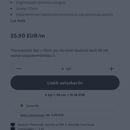
Digitaalisesti painettu kangas
Leveys 170cm
Määrämittaan leikatuilla kankailla ei ole palautusoikeutta
Lue lisää
25.90 EUR/m
Tilausyksikkö 1kpl = 10cm. Jos tarvitset neulosta esim 50 cm
valitse kappalemääräksi 5.
kpl
Lisää ostoskoriin
4 kpl = 40 cm = 10.36 EUR
Saatavilla
Katso toimituskulut
alk. 4.90 EUR
Ilmainen Postnordin toimitus yli 100 € tilauksille Suomessa.
Toimitusaika 1 - 3 pv