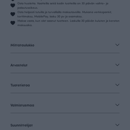
Osta huoletta. Vaatteilla sekä kodin tuotteilla on 30 päivän vaihto- ja
palautusoikeus.
Osta helposti tutuilla ja turvallisilla maksutavoilla. Mukana verkkopankit,
korttimaksu, MobilePay, lasku 30 pv ja osamaksu.
Maksa vasta, kun olet saanut tuotteen. Laskulla 30 päivän kuluton ja koroton
maksuaika.
Mittataulukko
Arvostelut
Tuotetietoa
Valmistusmaa
Suunnittelijat