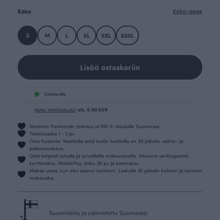
Koko
Koko-opas
S
M
L
XL
XXL
XXXL
Lisää ostoskoriin
Saatavilla
Katso toimituskulut
alk. 0.00 EUR
Ilmainen Postnordin toimitus yli 100 € tilauksille Suomessa.
Toimitusaika 1 - 3 pv
Osta huoletta. Vaatteilla sekä kodin tuotteilla on 30 päivän vaihto- ja
palautusoikeus.
Osta helposti tutuilla ja turvallisilla maksutavoilla. Mukana verkkopankit,
korttimaksu, MobilePay, lasku 30 pv ja osamaksu.
Maksa vasta, kun olet saanut tuotteen. Laskulla 30 päivän kuluton ja koroton
maksuaika.
Suunniteltu ja valmistettu Suomessa.