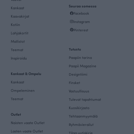
Seuraa somessa
Kankaat
Facebook
Kaavakirjat
Instagram
Kotiin
Pinterest
Lahjakortit
Mallistot
Tutustu
Teemat
Paapiin tarina
Inspiroidu
Paapii Magazine
Kankaat & Ompelu
Designtiimi
Kankaat
Finsket
Ompeleminen
Vastuullisuus
Teemat
Tulevat tapahtumat
Kuosikirjasto
Outlet
Tehtaanmyymälä
Naisten vaate Outlet
Ryhmävierailut
Lasten vaate Outlet
Tilaa uutiskirje