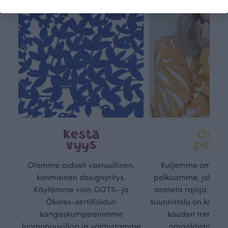
Kestä
Oma
vyys
polk
Olemme aidosti vastuullinen,
Kuljemme omaa, v
kotimainen designyritys.
polkuamme, jolla lu
Käytämme vain GOTS- ja
aseteta rajoja. Mei
Ökotex-sertifioidun
suunnittelu on kaikk
kangaskumppanimme
kauden trendejä
luomupuuvillaa ja valmistamme
omanlaista, aja