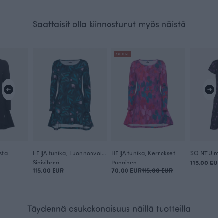
Saattaisit olla kiinnostunut myös näistä
OUTLET
sta
HEIJA tunika, Luonnonvoima
HEIJA tunika, Kerrokset
SOINTU m
Sinivihreä
Punainen
115.00 E
115.00 EUR
70.00 EUR
115.00 EUR
Täydennä asukokonaisuus näillä tuotteilla