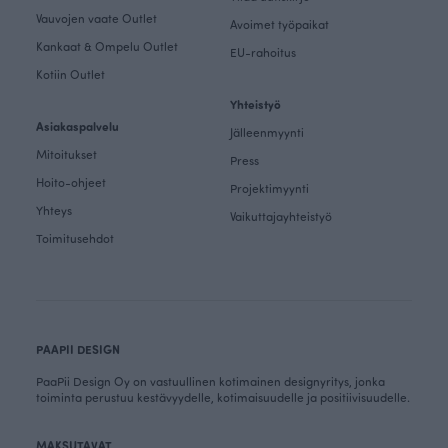
Vauvojen vaate Outlet
Avoimet työpaikat
Kankaat & Ompelu Outlet
EU-rahoitus
Kotiin Outlet
Yhteistyö
Asiakaspalvelu
Jälleenmyynti
Mitoitukset
Press
Hoito-ohjeet
Projektimyynti
Yhteys
Vaikuttajayhteistyö
Toimitusehdot
PAAPII DESIGN
PaaPii Design Oy on vastuullinen kotimainen designyritys, jonka
toiminta perustuu kestävyydelle, kotimaisuudelle ja positiivisuudelle.
MAKSUTAVAT