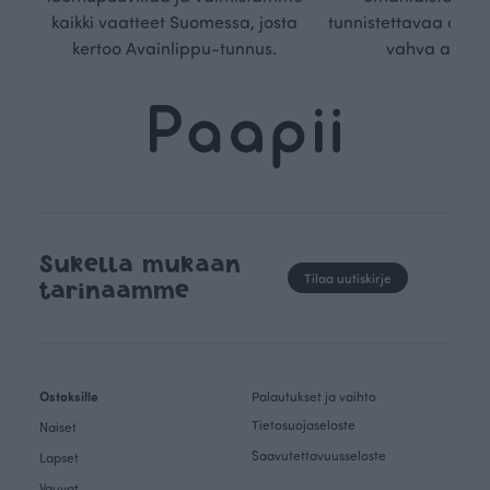
kaikki vaatteet Suomessa, josta
tunnistettavaa desig
kertoo Avainlippu-tunnus.
vahva arvop
Sukella mukaan
Tilaa uutiskirje
tarinaamme
Ostoksille
Palautukset ja vaihto
Tietosuojaseloste
Naiset
Saavutettavuusseloste
Lapset
Vauvat