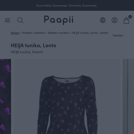
Ilmainen toimitus yli 100 € tilauksille Suomessa.
0
Naiset
/
Naisten vaatteet
/
Naisten tunikat
/
HEIJA tunika, Lento, violetti
Takaisin
HEIJA tunika, Lento
HEIJA tunika, Violetti