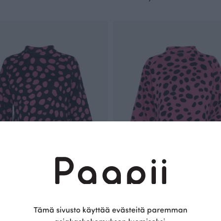
lepaita, Gepardi dots
NINNI neulepaita, Gepardi dots
Tämä sivusto käyttää evästeitä paremman
Punainen