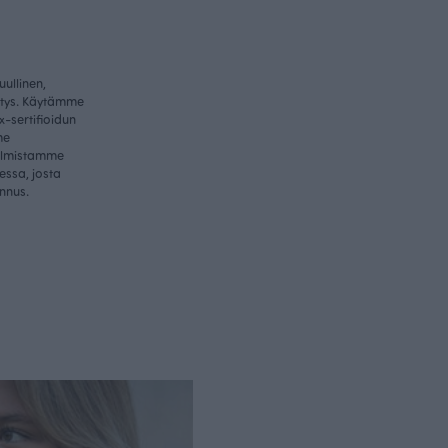
ullinen,
itys. Käytämme
-sertifioidun
me
valmistamme
essa, josta
nnus.