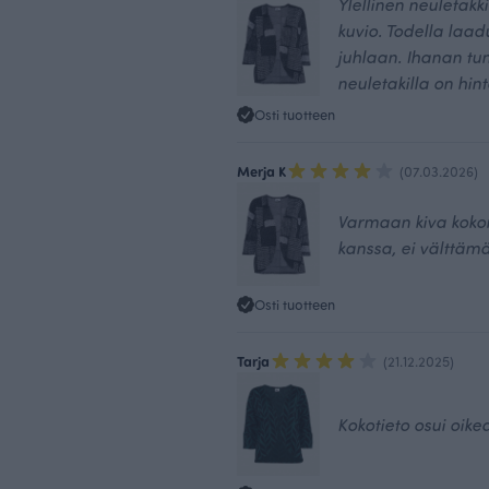
Ylellinen neuletakk
kuvio. Todella laad
juhlaan. Ihanan tu
neuletakilla on hin
Osti tuotteen
Merja K
(07.03.2026)
Varmaan kiva koko
kanssa, ei välttäm
Osti tuotteen
Tarja
(21.12.2025)
Kokotieto osui oike