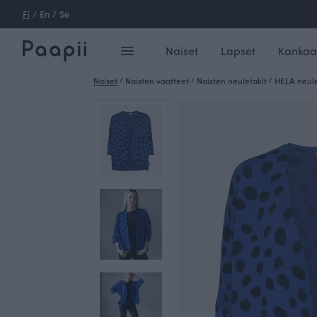
Fi
/
En
/
Se
Naiset
Lapset
Kankaa
Naiset
/
Naisten vaatteet
/
Naisten neuletakit
/
HELA neule