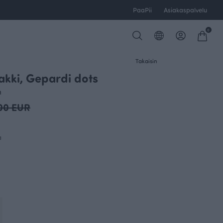
PaaPii
Asiakaspalvelu
0
Takaisin
akki, Gepardi dots
n
.00 EUR
a