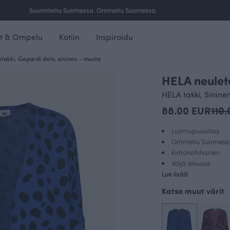
Ilmainen toimitus yli 100 € tilauksille Suomessa.
t & Ompelu
Kotiin
Inspiroidu
takki, Gepardi dots, sininen - musta
HELA neulet
HELA takki, Sinine
88.00 EUR
110
Luomupuuvillaa
Ommeltu Suomess
Kimonohihainen
Väljä istuvuus
Lue lisää
Katso muut värit