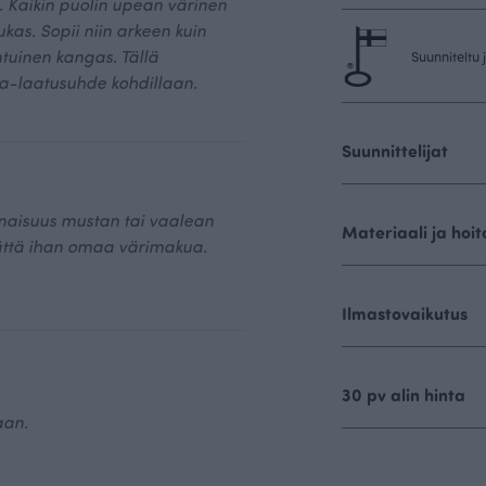
i. Kaikin puolin upean värinen
ukas. Sopii niin arkeen kuin
ntuinen kangas. Tällä
Suunniteltu
ta-laatusuhde kohdillaan.
Suunnittelijat
naisuus mustan tai vaalean
Materiaali ja hoit
ättä ihan omaa värimakua.
Ilmastovaikutus
30 pv alin hinta
aan.