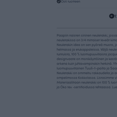
Osti tuotteen
1
Paapiin naisten sininen neuletakki, joss
neuletakissa on 3/4 mittaiset leveät kimo
Neuletakin idea on sen pyöreä muoto, jo
helmassa ja etukappaleissa. Väljä neule
tuntuista, 100 % luomupuuvillaista jacq
designvaate on monikäyttöinen ja kestävä v
arkena kuin juhlavampinakin hetkinä. Yh
Tuuli-t-paita
Saa
luomupuuvillainen
ja
Neuletakki on ommeltu rakkaudella ja 
v
ompelimossa Kokkolassa. Listasimme
Materiaaliltaan neuletakki on 100 % luo
ja Öko tex -sertifioidussa tehtaassa. Lu