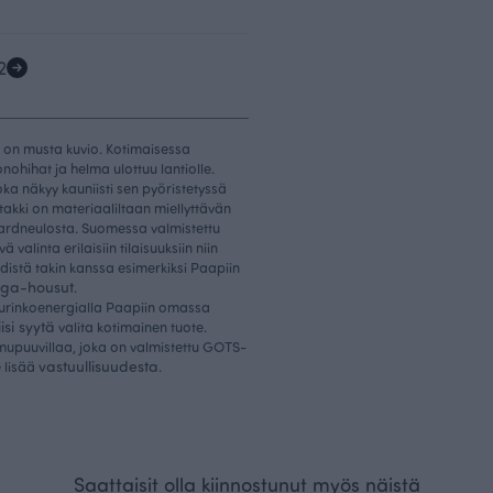
2
a on musta kuvio. Kotimaisessa
nohihat ja helma ulottuu lantiolle.
ka näkyy kauniisti sen pyöristetyssä
takki on materiaaliltaan miellyttävän
uardneulosta. Suomessa valmistettu
alinta erilaisiin tilaisuuksiin niin
distä takin kanssa esimerkiksi Paapiin
ga-housut
.
aurinkoenergialla Paapiin omassa
iisi syytä
valita kotimainen tuote.
mupuuvillaa, joka on valmistettu GOTS-
vastuullisuudesta
e lisää
.
Saattaisit olla kiinnostunut myös näistä