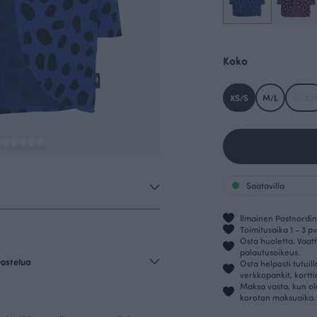
Koko
XS/S
M/L
XL/XX
Saatavilla
Ilmainen Postnordin 
Toimitusaika 1 - 3 pv
Osta huoletta. Vaatt
palautusoikeus.
vostelua
Osta helposti tutuil
verkkopankit, kortt
Maksa vasta, kun ol
koroton maksuaika.