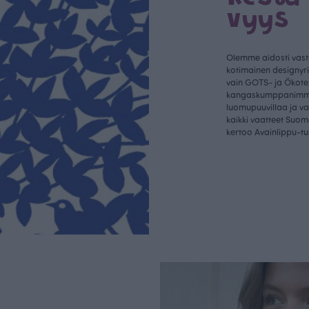
vyys
Olemme aidosti vastu
kotimainen designyr
vain GOTS- ja Ökotex
kangaskumppanim
luomupuuvillaa ja 
kaikki vaatteet Suom
kertoo Avainlippu-tu