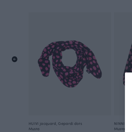
HUIVI jacquard, Gepardi dots
NINNI neu
Musta
Musta