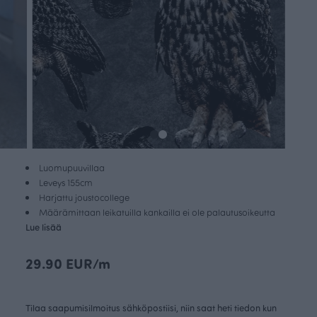
Luomupuuvillaa
Leveys 155cm
Harjattu joustocollege
Määrämittaan leikatuilla kankailla ei ole palautusoikeutta
Lue lisää
29.90 EUR/m
Tilaa saapumisilmoitus sähköpostiisi, niin saat heti tiedon kun