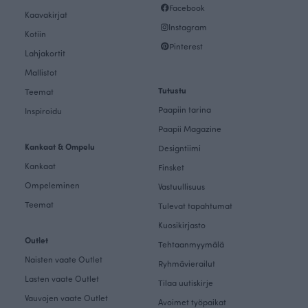
Facebook
Kaavakirjat
Instagram
Kotiin
Pinterest
Lahjakortit
Mallistot
Tutustu
Teemat
Paapiin tarina
Inspiroidu
Paapii Magazine
Kankaat & Ompelu
Designtiimi
Kankaat
Finsket
Ompeleminen
Vastuullisuus
Teemat
Tulevat tapahtumat
Kuosikirjasto
Outlet
Tehtaanmyymälä
Naisten vaate Outlet
Ryhmävierailut
Lasten vaate Outlet
Tilaa uutiskirje
Vauvojen vaate Outlet
Avoimet työpaikat