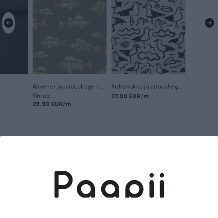
Ahvenet joustocollege harjattu, korpi
Keltanokka joustocollege, harmaa
Vihreä
27.90 EUR/m
29.90 EUR/m
Tämä on Paapii