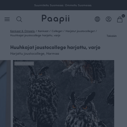
Suunniteltu Suomessa. Ommeltu Suomessa.
0
Kankaat & Ompelu
/
Kankaat
/
Colleget
/
Harjatut joustocolleget
/
Huuhkajat joustocollege harjattu, varjo
Takaisin
Huuhkajat joustocollege harjattu, varjo
Harjattu joustocollege, Harmaa
FINSKET X PAAPII