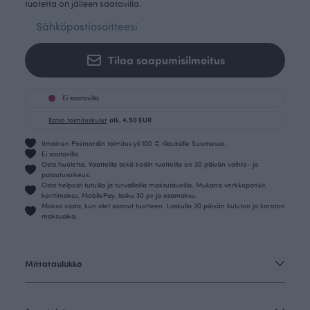
tuotetta on jälleen saatavilla.
Tilaa saapumisilmoitus
Ei saatavilla
Katso toimituskulut
alk. 4.90 EUR
Ilmainen Postnordin toimitus yli 100 € tilauksille Suomessa.
Ei saatavilla
Osta huoletta. Vaatteilla sekä kodin tuotteilla on 30 päivän vaihto- ja
palautusoikeus.
Osta helposti tutuilla ja turvallisilla maksutavoilla. Mukana verkkopankit,
korttimaksu, MobilePay, lasku 30 pv ja osamaksu.
Maksa vasta, kun olet saanut tuotteen. Laskulla 30 päivän kuluton ja koroton
maksuaika.
Mittataulukko