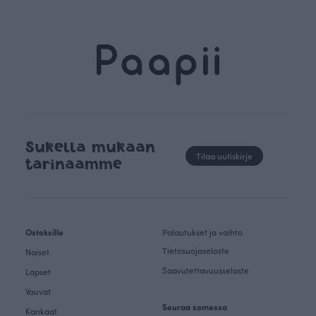
Sukella mukaan
Tilaa uutiskirje
tarinaamme
Ostoksille
Palautukset ja vaihto
Tietosuojaseloste
Naiset
Saavutettavuusseloste
Lapset
Vauvat
Seuraa somessa
Kankaat