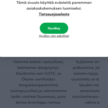
Tämä sivusto käyttää evästeitä paremman
asiakaskokemuksen luomiseksi.
Tietosuojaseloste
Hyväksy
Hyväksy vain pakolliset
Kestä
Oma
vyys
polk
Olemme aidosti vastuullinen,
Kuljemme omaa, v
kotimainen designyritys.
polkuamme, jolla lu
Käytämme vain GOTS- ja
aseteta rajoja. Mei
Ökotex-sertifioidun
suunnittelu on kaikk
kangaskumppanimme
kauden trendejä
luomupuuvillaa ja valmistamme
omanlaista, aja
kaikki vaatteet Suomessa, josta
tunnistettavaa desig
kertoo Avainlippu-tunnus.
vahva arvop