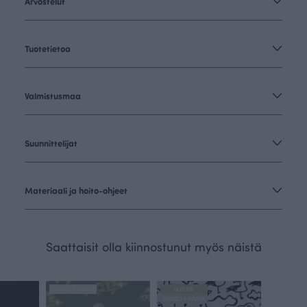
Arvostelut
Tuotetietoa
Valmistusmaa
Suunnittelijat
Materiaali ja hoito-ohjeet
Saattaisit olla kiinnostunut myös näistä
FINSKET X PAAPII
UUTUUS
FINSKET X PAAPII