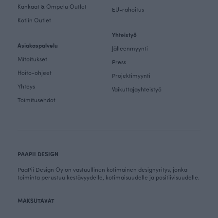
Kankaat & Ompelu Outlet
EU-rahoitus
Kotiin Outlet
Yhteistyö
Asiakaspalvelu
Jälleenmyynti
Mitoitukset
Press
Hoito-ohjeet
Projektimyynti
Yhteys
Vaikuttajayhteistyö
Toimitusehdot
PAAPII DESIGN
PaaPii Design Oy on vastuullinen kotimainen designyritys, jonka
toiminta perustuu kestävyydelle, kotimaisuudelle ja positiivisuudelle.
MAKSUTAVAT