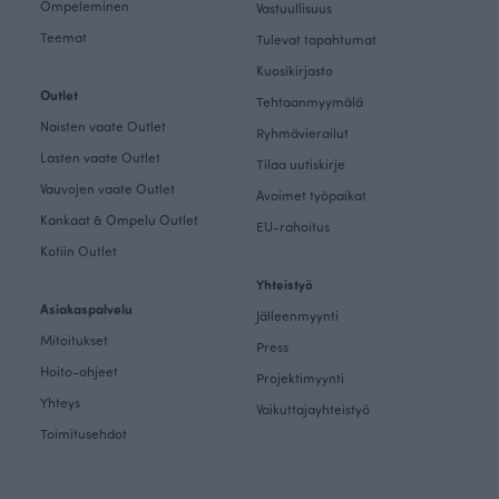
Ompeleminen
Vastuullisuus
Teemat
Tulevat tapahtumat
Kuosikirjasto
Outlet
Tehtaanmyymälä
Naisten vaate Outlet
Ryhmävierailut
Lasten vaate Outlet
Tilaa uutiskirje
Vauvojen vaate Outlet
Avoimet työpaikat
Kankaat & Ompelu Outlet
EU-rahoitus
Kotiin Outlet
Yhteistyö
Asiakaspalvelu
Jälleenmyynti
Mitoitukset
Press
Hoito-ohjeet
Projektimyynti
Yhteys
Vaikuttajayhteistyö
Toimitusehdot