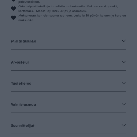
palautusoikeus.
Osta helposti tutuilla ja turvallisilla maksutavoilla. Mukana verkkopankit,
korttimaksu, MobilePay, lasku 30 pv ja osamaksu.
Maksa vasta, kun olet saanut tuotteen. Laskulla 30 päivän kuluton ja koroton
maksuaika.
Mittataulukko
Arvostelut
Tuotetietoa
Valmistusmaa
Suunnittelijat