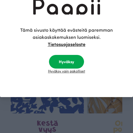
Tämä on Paapii
Tämä sivusto käyttää evästeitä paremman
asiakaskokemuksen luomiseksi.
Tietosuojaseloste
Hyväksy
Hyväksy vain pakolliset
Kestä
Oma
vyys
polk