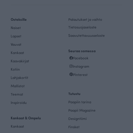
Ostoksille
Palautukset ja vaihto
Tietosuojaseloste
Naiset
Saavutettavuusseloste
Lapset
Vauvat
Seuraa somessa
Kankaat
Facebook
Kaavakirjat
Instagram
Kotiin
Pinterest
Lahjakortit
Mallistot
Tutustu
Teemat
Paapiin tarina
Inspiroidu
Paapii Magazine
Kankaat & Ompelu
Designtiimi
Kankaat
Finsket