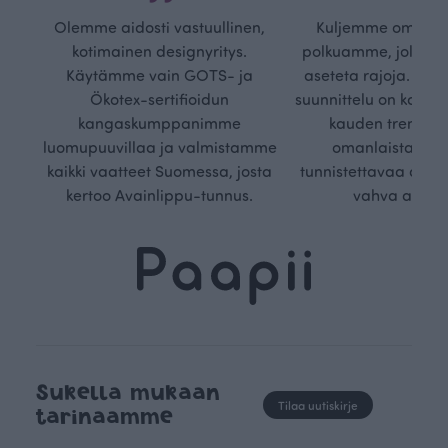
Olemme aidosti vastuullinen,
Kuljemme omaa, v
kotimainen designyritys.
polkuamme, jolla lu
Käytämme vain GOTS- ja
aseteta rajoja. Mei
Ökotex-sertifioidun
suunnittelu on kaikk
kangaskumppanimme
kauden trendejä
luomupuuvillaa ja valmistamme
omanlaista, aja
kaikki vaatteet Suomessa, josta
tunnistettavaa desig
kertoo Avainlippu-tunnus.
vahva arvop
Sukella mukaan
Tilaa uutiskirje
tarinaamme