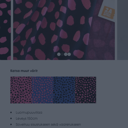
Katso muut värit
Luomupuuvillaa
Leveys 150cm
Soveltuu sisustukseen sekä vaatetukseen