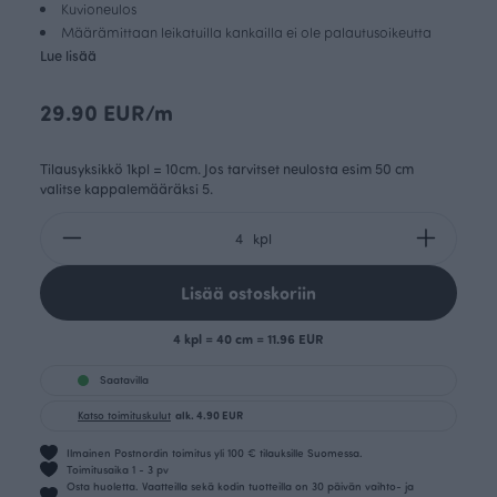
Kuvioneulos
Määrämittaan leikatuilla kankailla ei ole palautusoikeutta
Lue lisää
29.90 EUR/m
Tilausyksikkö 1kpl = 10cm. Jos tarvitset neulosta esim 50 cm
valitse kappalemääräksi 5.
kpl
Lisää ostoskoriin
4 kpl = 40 cm = 11.96 EUR
Saatavilla
Katso toimituskulut
alk. 4.90 EUR
Ilmainen Postnordin toimitus yli 100 € tilauksille Suomessa.
Toimitusaika 1 - 3 pv
Osta huoletta. Vaatteilla sekä kodin tuotteilla on 30 päivän vaihto- ja