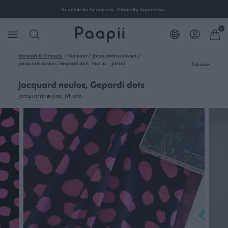
Ilmainen toimitus yli 100 € tilauksille Suomessa.
0
Kankaat & Ompelu
/
Kankaat
/
Jacquardneulokset
/
Jacquard neulos, Gepardi dots, musta - pinkki
Takaisin
Jacquard neulos, Gepardi dots
Jacquardneulos, Musta