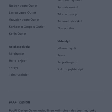
Tehtaanmyymälä
Naisten vaate Outlet
Ryhmävierailut
Lasten vaate Outlet
Tilaa uutiskirje
Vauvojen vaate Outlet
Avoimet työpaikat
Kankaat & Ompelu Outlet
EU-rahoitus
Kotiin Outlet
Yhteistyö
Asiakaspalvelu
Jälleenmyynti
Mitoitukset
Press
Hoito-ohjeet
Projektimyynti
Yhteys
Vaikuttajayhteistyö
Toimitusehdot
PAAPII DESIGN
PaaPii Design Oy on vastuullinen kotimainen designyritys, jonka