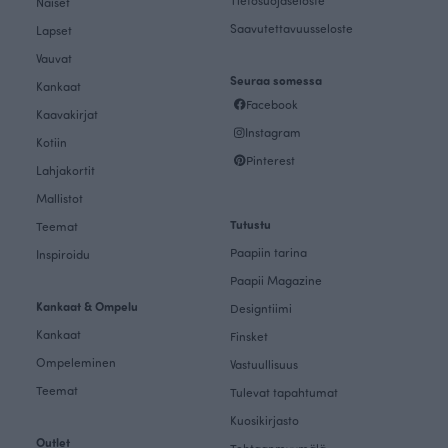
Tietosuojaseloste
Naiset
Saavutettavuusseloste
Lapset
Vauvat
Seuraa somessa
Kankaat
Facebook
Kaavakirjat
Instagram
Kotiin
Pinterest
Lahjakortit
Mallistot
Tutustu
Teemat
Paapiin tarina
Inspiroidu
Paapii Magazine
Kankaat & Ompelu
Designtiimi
Kankaat
Finsket
Ompeleminen
Vastuullisuus
Teemat
Tulevat tapahtumat
Kuosikirjasto
Outlet