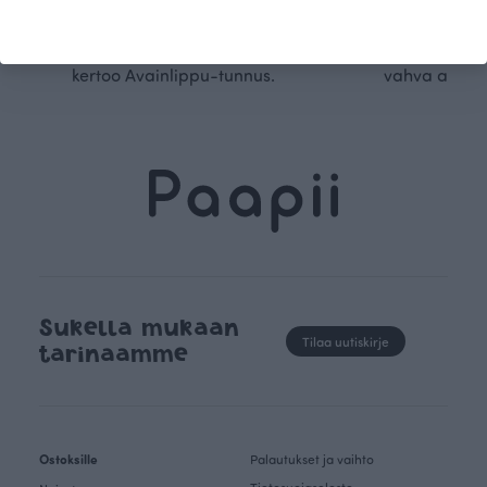
luomupuuvillaa ja valmistamme
omanlaista, aja
kaikki vaatteet Suomessa, josta
tunnistettavaa desig
kertoo Avainlippu-tunnus.
vahva arvop
Sukella mukaan
Tilaa uutiskirje
tarinaamme
Ostoksille
Palautukset ja vaihto