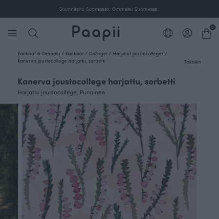
Suunniteltu Suomessa. Ommeltu Suomessa.
0
Kankaat & Ompelu
/
Kankaat
/
Colleget
/
Harjatut joustocolleget
/
Kanerva joustocollege harjattu, sorbetti
Takaisin
Kanerva joustocollege harjattu, sorbetti
Harjattu joustocollege, Punainen