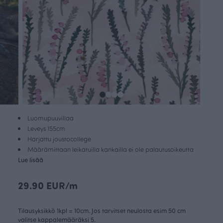
Luomupuuvillaa
Leveys 155cm
Harjattu joustocollege
Määrämittaan leikatuilla kankailla ei ole palautusoikeutta
Lue lisää
29.90 EUR/m
Tilausyksikkö 1kpl = 10cm. Jos tarvitset neulosta esim 50 cm
valitse kappalemääräksi 5.