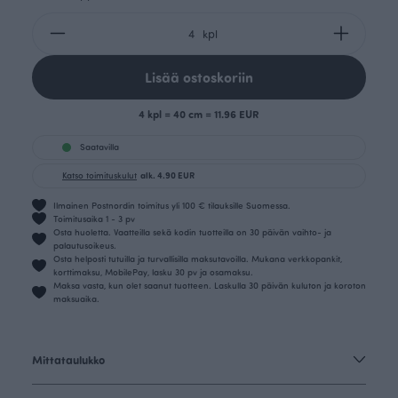
kpl
Lisää ostoskoriin
4 kpl = 40 cm = 11.96 EUR
Saatavilla
Katso toimituskulut
alk. 4.90 EUR
Ilmainen Postnordin toimitus yli 100 € tilauksille Suomessa.
Toimitusaika 1 - 3 pv
Osta huoletta. Vaatteilla sekä kodin tuotteilla on 30 päivän vaihto- ja
palautusoikeus.
Osta helposti tutuilla ja turvallisilla maksutavoilla. Mukana verkkopankit,
korttimaksu, MobilePay, lasku 30 pv ja osamaksu.
Maksa vasta, kun olet saanut tuotteen. Laskulla 30 päivän kuluton ja koroton
maksuaika.
Mittataulukko