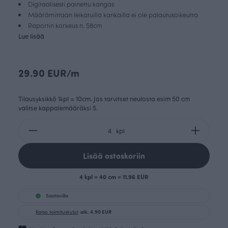
Digitaalisesti painettu kangas
Määrämittaan leikatuilla kankailla ei ole palautusoikeutta
Raportin korkeus n. 58cm
Lue lisää
29.90 EUR/m
Tilausyksikkö 1kpl = 10cm. Jos tarvitset neulosta esim 50 cm
valitse kappalemääräksi 5.
kpl
Lisää ostoskoriin
4 kpl = 40 cm = 11.96 EUR
Saatavilla
Katso toimituskulut
alk. 4.90 EUR