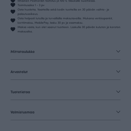
Ilmainen Postnordin toimitus yli 100 € tilauksille Suomessa.
Toimitusaika 1 - 3 pv
Osta huoletta. Vaatteilla sekä kodin tuotteilla on 30 päivän vaihto- ja
palautusoikeus.
Osta helposti tutuilla ja turvallisilla maksutavoilla. Mukana verkkopankit,
korttimaksu, MobilePay, lasku 30 pv ja osamaksu.
Maksa vasta, kun olet saanut tuotteen. Laskulla 30 päivän kuluton ja koroton
maksuaika.
Mittataulukko
Arvostelut
Tuotetietoa
Valmistusmaa