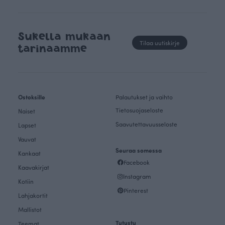
Sukella mukaan
Tilaa uutiskirje
tarinaamme
Ostoksille
Palautukset ja vaihto
Tietosuojaseloste
Naiset
Saavutettavuusseloste
Lapset
Vauvat
Seuraa somessa
Kankaat
Facebook
Kaavakirjat
Instagram
Kotiin
Pinterest
Lahjakortit
Mallistot
Tutustu
Teemat