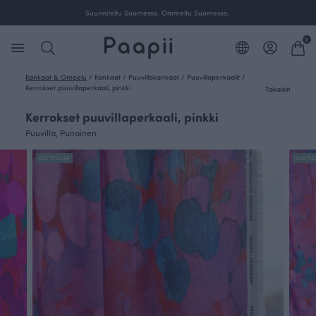
Suunniteltu Suomessa. Ommeltu Suomessa.
0
Kankaat & Ompelu
/
Kankaat
/
Puuvillakankaat
/
Puuvillaperkaalit
/
Kerrokset puuvillaperkaali, pinkki
Takaisin
Kerrokset puuvillaperkaali, pinkki
Puuvilla, Punainen
BESTSELLER
BESTSE