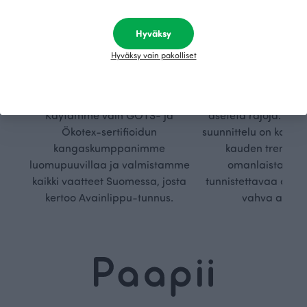
Hyväksy
Kestä
Oma
vyys
polk
Hyväksy vain pakolliset
Olemme aidosti vastuullinen,
Kuljemme omaa, v
kotimainen designyritys.
polkuamme, jolla lu
Käytämme vain GOTS- ja
aseteta rajoja. Mei
Ökotex-sertifioidun
suunnittelu on kaikk
kangaskumppanimme
kauden trendejä
luomupuuvillaa ja valmistamme
omanlaista, aja
kaikki vaatteet Suomessa, josta
tunnistettavaa desig
kertoo Avainlippu-tunnus.
vahva arvop