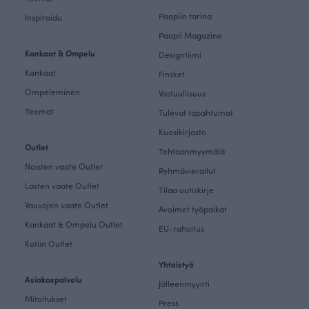
Paapiin tarina
Inspiroidu
Paapii Magazine
Kankaat & Ompelu
Designtiimi
Kankaat
Finsket
Ompeleminen
Vastuullisuus
Teemat
Tulevat tapahtumat
Kuosikirjasto
Outlet
Tehtaanmyymälä
Naisten vaate Outlet
Ryhmävierailut
Lasten vaate Outlet
Tilaa uutiskirje
Vauvojen vaate Outlet
Avoimet työpaikat
Kankaat & Ompelu Outlet
EU-rahoitus
Kotiin Outlet
Yhteistyö
Asiakaspalvelu
Jälleenmyynti
Mitoitukset
Press