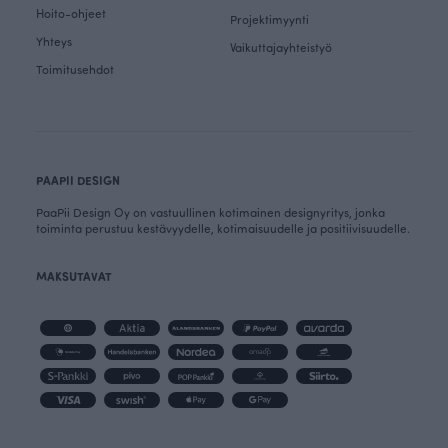
Hoito-ohjeet
Projektimyynti
Yhteys
Vaikuttajayhteistyö
Toimitusehdot
PAAPII DESIGN
PaaPii Design Oy on vastuullinen kotimainen designyritys, jonka
toiminta perustuu kestävyydelle, kotimaisuudelle ja positiivisuudelle.
MAKSUTAVAT