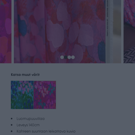
Katso muut värit
Luomupuuvillaa
Leveys 140cm
Kahteen suuntaan leikattava kuvio