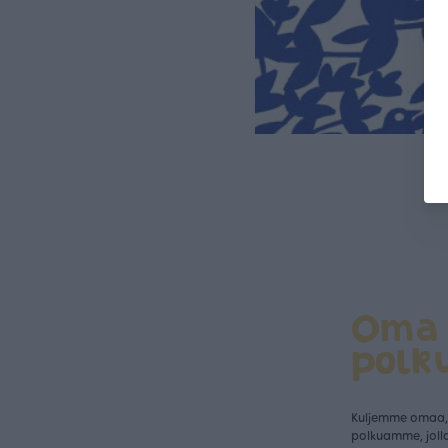
Oma
polk
Kuljemme omaa, 
polkuamme, jolla