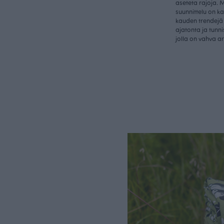
aseteta rajoja. 
suunnittelu on k
kauden trendejä 
ajatonta ja tunn
jolla on vahva a