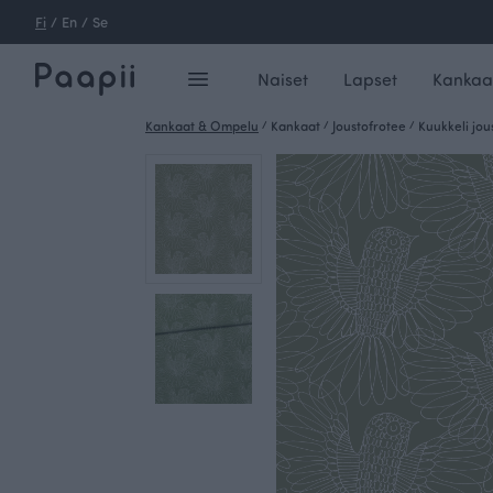
Fi
/
En
/
Se
Naiset
Lapset
Kankaa
Kankaat & Ompelu
/
Kankaat
/
Joustofrotee
/
Kuukkeli jou