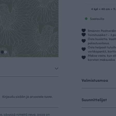
4 kpl = 40 cm = 11
Saatavilla
Ilmainen Postnordin 
Toimitusaika 1 - 3 pv
Osta huoletta. Vaatt
palautusoikeus.
Osta helposti tutuil
verkkopankit, kortt
Maksa vasta, kun ol
koroton maksuaika.
Valmistusmaa
.
Kirjaudu sisään ja arvostele tuote.
Suunnittelijat
ee, sävyssä nimeltä neva, jossa on