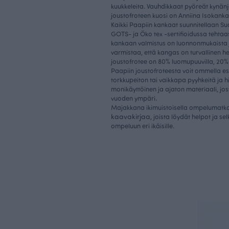
kuukkeleita. Vauhdikkaat pyöreät kynänj
joustofroteen kuosi on Anniina Isokank
Kaikki Paapiin kankaat suunnitellaan 
GOTS- ja Öko tex -sertifioidussa tehtaas
kankaan valmistus on luonnonmukaista j
varmistaa, että kangas on turvallinen her
joustofrotee on 80% luomupuuvilla, 20% 
Paapiin joustofroteesta voit ommella esi
torkkupeiton tai vaikkapa pyyhkeitä ja 
monikäyttöinen ja ajaton materiaali, jo
vuoden ympäri.
Majakkana ikimuistoisella ompelumatkal
kaavakirjaa,
joista löydät helpot ja sel
ompeluun eri ikäisille.