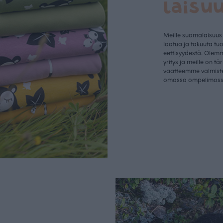
laisu
Meille suomalaisuus
laatua ja takuuta tu
eettisyydestä. Olem
yritys ja meille on tä
vaatteemme valmist
omassa ompelimos