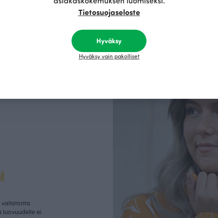
asiakaskokemuksen luomiseksi.
Tietosuojaseloste
Hyväksy
Hyväksy vain pakolliset
u
vallatonta
 luovuudelle ei