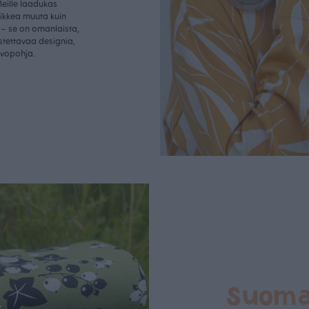
Meille laadukas
aikkea muuta kuin
– se on omanlaista,
istettavaa designia,
rvopohja.
Suom