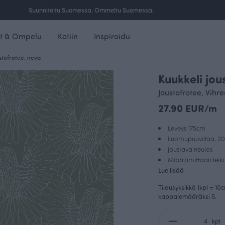
Ilmainen toimitus yli 100 € tilauksille Suomessa.
t & Ompelu
Kotiin
Inspiroidu
stofrotee, neva
Kuukkeli jou
Joustofrotee, Vihr
27.90 EUR/m
Leveys 175cm
Luomupuuvillaa, 20
Joustava neulos
Määrämittaan leikat
Lue lisää
Tilausyksikkö 1kpl = 10
kappalemääräksi 5.
kpl