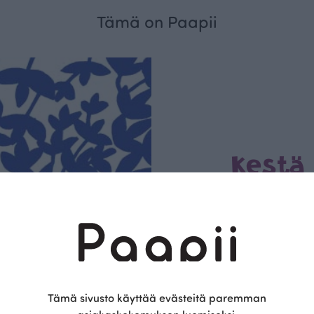
Tämä on Paapii
Kestä
vyys
Olemme aidosti vastu
kotimainen designyr
vain GOTS- ja Ökotex
kangaskumppanim
luomupuuvillaa ja 
kaikki vaatteet Suom
Tämä sivusto käyttää evästeitä paremman
kertoo Avainlippu-tu