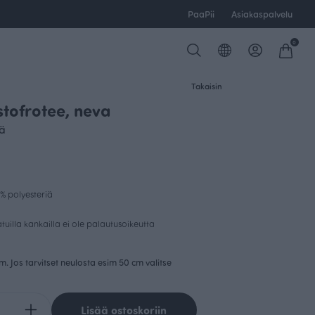
PaaPii
Asiakaspalvelu
0
Takaisin
stofrotee, neva
eä
% polyesteriä
uilla kankailla ei ole palautusoikeutta
cm. Jos tarvitset neulosta esim 50 cm valitse
Lisää ostoskoriin