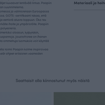
Materiaali ja hoit
äljet kuvaavat lentävää lintua. Paapiin
aan suunnittelema.
Suomessa ja valmistetaan Euroopassa
sa. GOTS -sertifikaatti takaa, että
a eettistä alusta loppuun. Öko tex
källe iholle ja ympäristölle. Paapiin
polyesteria.
merkiksi oloasun, kylpytakin,
hiuspantoja. Joustofrotee on ihanan
sta ommeltuja luomuksia voit käyttää
la toimii Paapiin kolme inspiroivaa
keät ohjeet erilaisten vaatteiden
Saattaisit olla kiinnostunut myös näistä