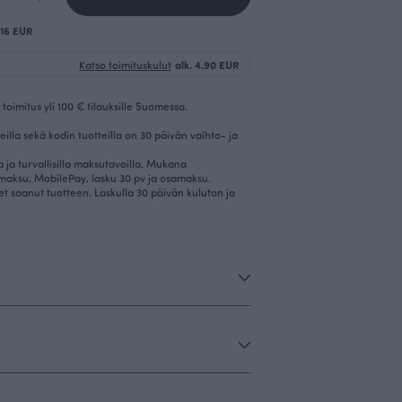
.16 EUR
Katso toimituskulut
alk. 4.90 EUR
toimitus yli 100 € tilauksille Suomessa.
eilla sekä kodin tuotteilla on 30 päivän vaihto- ja
la ja turvallisilla maksutavoilla. Mukana
imaksu, MobilePay, lasku 30 pv ja osamaksu.
et saanut tuotteen. Laskulla 30 päivän kuluton ja