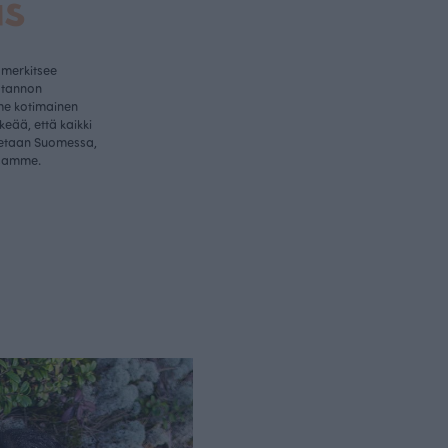
us
 merkitsee
otannon
me kotimainen
rkeää, että kaikki
etaan Suomessa,
samme.