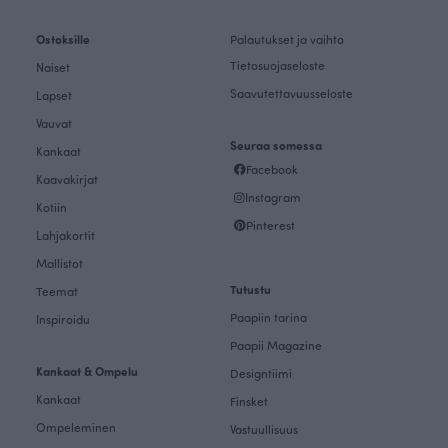
Ostoksille
Palautukset ja vaihto
Tietosuojaseloste
Naiset
Saavutettavuusseloste
Lapset
Vauvat
Seuraa somessa
Kankaat
Facebook
Kaavakirjat
Instagram
Kotiin
Pinterest
Lahjakortit
Mallistot
Tutustu
Teemat
Paapiin tarina
Inspiroidu
Paapii Magazine
Kankaat & Ompelu
Designtiimi
Kankaat
Finsket
Ompeleminen
Vastuullisuus