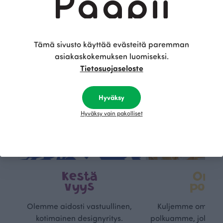
Tämä on Paapii
Tämä sivusto käyttää evästeitä paremman
asiakaskokemuksen luomiseksi.
Tietosuojaseloste
Hyväksy
Hyväksy vain pakolliset
Kestä
Oma
vyys
polk
Olemme aidosti vastuullinen,
Kuljemme omaa, v
kotimainen designyritys.
polkuamme, jolla lu