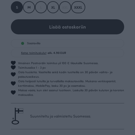
S
M
L
XL
XXL
XXXL
Lisää ostoskoriin
Saatavilla
Katso toimituskulut
alk. 4.90 EUR
Ilmainen Postnordin toimitus yli 100 € tilauksille Suomessa.
Toimitusaika 1 - 3 pv
Osta huoletta. Vaatteilla sekä kodin tuotteilla on 30 päivän vaihto- ja
palautusoikeus.
Osta helposti tutuilla ja turvallisilla maksutavoilla. Mukana verkkopankit,
korttimaksu, MobilePay, lasku 30 pv ja osamaksu.
Maksa vasta, kun olet saanut tuotteen. Laskulla 30 päivän kuluton ja koroton
maksuaika.
Suunniteltu ja valmistettu Suomessa.