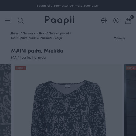
Suunniteltu Suomessa. Ommeltu Suomessa.
0
Naiset
/
Naisten vaatteet
/
Naisten paidat
/
MAINI paita, Mielikki, harmaa - varjo
Takaisin
MAINI paita, Mielikki
MAINI paita, Harmaa
OUTLET
OUTLET