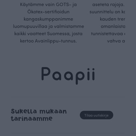
Käytämme vain GOTS- ja
aseteta rajoja. Mei
Ökotex-sertifioidun
suunnittelu on kaikk
kangaskumppanimme
kauden trendejä
luomupuuvillaa ja valmistamme
omanlaista, aja
kaikki vaatteet Suomessa, josta
tunnistettavaa desig
kertoo Avainlippu-tunnus.
vahva arvop
Sukella mukaan
Tilaa uutiskirje
tarinaamme