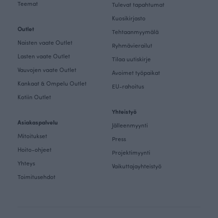
Teemat
Tulevat tapahtumat
Kuosikirjasto
Outlet
Tehtaanmyymälä
Naisten vaate Outlet
Ryhmävierailut
Lasten vaate Outlet
Tilaa uutiskirje
Vauvojen vaate Outlet
Avoimet työpaikat
Kankaat & Ompelu Outlet
EU-rahoitus
Kotiin Outlet
Yhteistyö
Asiakaspalvelu
Jälleenmyynti
Mitoitukset
Press
Hoito-ohjeet
Projektimyynti
Yhteys
Vaikuttajayhteistyö
Toimitusehdot