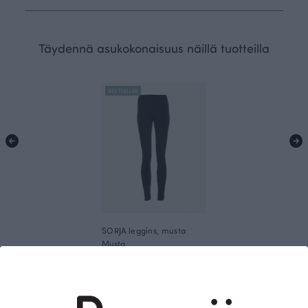
Täydennä asukokonaisuus näillä tuotteilla
BESTSELLER
SORJA leggins, musta
Musta
70.00 EUR