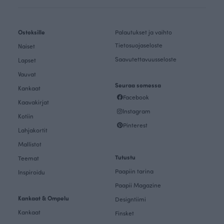
Ostoksille
Palautukset ja vaihto
Tietosuojaseloste
Naiset
Saavutettavuusseloste
Lapset
Vauvat
Seuraa somessa
Kankaat
Facebook
Kaavakirjat
Instagram
Kotiin
Pinterest
Lahjakortit
Mallistot
Tutustu
Teemat
Paapiin tarina
Inspiroidu
Paapii Magazine
Kankaat & Ompelu
Designtiimi
Kankaat
Finsket