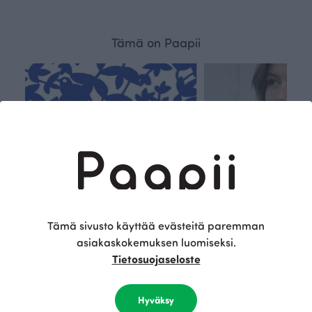
Tämä on Paapii
Tämä sivusto käyttää evästeitä paremman
asiakaskokemuksen luomiseksi.
Tietosuojaseloste
Kestä
Oma
vyys
polk
Hyväksy