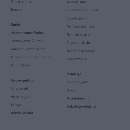
Ompeleminen
Vastuullisuus
Teemat
Tulevat tapahtumat
Kuosikirjasto
Outlet
Tehtaanmyymälä
Naisten vaate Outlet
Ryhmävierailut
Lasten vaate Outlet
Tilaa uutiskirje
Vauvojen vaate Outlet
Avoimet työpaikat
Kankaat & Ompelu Outlet
EU-rahoitus
Kotiin Outlet
Yhteistyö
Asiakaspalvelu
Jälleenmyynti
Mitoitukset
Press
Hoito-ohjeet
Projektimyynti
Yhteys
Vaikuttajayhteistyö
Toimitusehdot