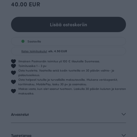
40.00 EUR
Lisää ostoskoriin
Saatavilla
Katso toimituskulut
alk. 4.90 EUR
Ilmainen Postnordin toimitus yli 100 € tilauksille Suomessa.
Toimitusaika 1 - 3 pv
Osta huoletta. Vaatteilla sekä kodin tuotteilla on 30 päivän vaihto- ja
palautusoikeus.
Osta helposti tutuilla ja turvallisilla maksutavoilla. Mukana verkkopankit,
korttimaksu, MobilePay, lasku 30 pv ja osamaksu.
Maksa vasta, kun olet saanut tuotteen. Laskulla 30 päivän kuluton ja koroton
maksuaika.
Arvostelut
Tuotetietoa