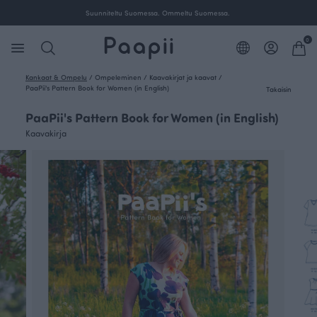
Ilmainen toimitus yli 100 € tilauksille Suomessa.
0
Kankaat & Ompelu
/
Ompeleminen
/
Kaavakirjat ja kaavat
/
PaaPii's Pattern Book for Women (in English)
Takaisin
PaaPii's Pattern Book for Women (in English)
Kaavakirja