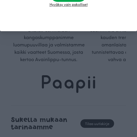
Hyväksy vain pakolliset
Olemme aidosti vastuullinen,
Kuljemme omaa, v
kotimainen designyritys.
polkuamme, jolla lu
Käytämme vain GOTS- ja
aseteta rajoja. Mei
Ökotex-sertifioidun
suunnittelu on kaikk
kangaskumppanimme
kauden trendejä
luomupuuvillaa ja valmistamme
omanlaista, aja
kaikki vaatteet Suomessa, josta
tunnistettavaa desig
kertoo Avainlippu-tunnus.
vahva arvop
Sukella mukaan
Tilaa uutiskirje
tarinaamme